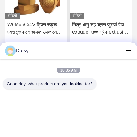
वीडियो
वीडियो
W6Mo5Cr4V ट्विन स्क्रू
मिश्र धातु सह घूर्णन जुड़वां पेंच
एक्सट्रूडर सहायक उपकरण
extruder उच्च ग्रेड extrusion
स्क्रू तत्व औद्योगिक धागा तत्व
के लिए पेंच तत्वों
Daisy
सबसे अच्छी कीमत पाएं
सबसे अच्छी कीमत पाएं
10:35 AM
Good day, what product are you looking for?
Nanjing Henglande Machinery Technology Co.,
Ltd.
jayce@hldextruder.com
86-15251884557