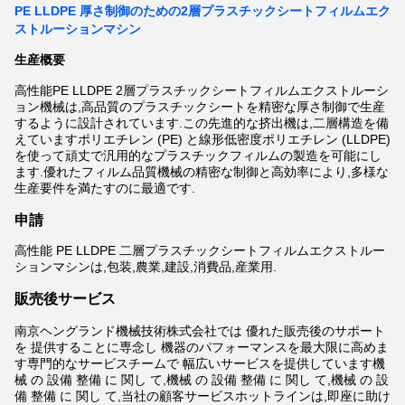
PE LLDPE 厚さ制御のための2層プラスチックシートフィルムエク
ストルーションマシン
生産概要
高性能PE LLDPE 2層プラスチックシートフィルムエクストルーシ
ョン機械は,高品質のプラスチックシートを精密な厚さ制御で生産
するように設計されています.この先進的な挤出機は,二層構造を備
えていますポリエチレン (PE) と線形低密度ポリエチレン (LLDPE)
を使って頑丈で汎用的なプラスチックフィルムの製造を可能にし
ます.優れたフィルム品質機械の精密な制御と高効率により,多様な
生産要件を満たすのに最適です.
申請
高性能 PE LLDPE 二層プラスチックシートフィルムエクストルー
ションマシンは,包装,農業,建設,消費品,産業用.
販売後サービス
南京ヘングランド機械技術株式会社では 優れた販売後のサポート
を 提供することに専念し 機器のパフォーマンスを最大限に高めま
す専門的なサービスチームで 幅広いサービスを提供しています機
械 の 設備 整備 に 関し て,機械 の 設備 整備 に 関し て,機械 の 設
備 整備 に 関し て,当社の顧客サービスホットラインは,即座に助け