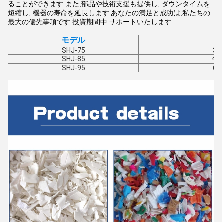
ることができます.また,部品や技術支援も提供し, ダウンタイムを
短縮し, 機器の寿命を延長します.あなたの満足と成功は,私たちの
最大の優先事項です.投資期間中 サポートいたします
モデル
SHJ-75
30
40
SHJ-85
SHJ-95
60