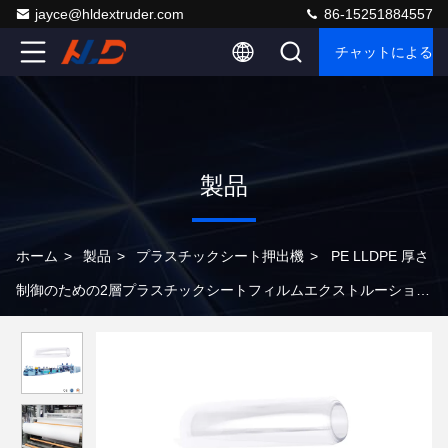
jayce@hldextruder.com
86-15251884557
チャットによるご
製品
ホーム
>
製品
>
プラスチックシート押出機
>
PE LLDPE 厚さ
制御のための2層プラスチックシートフィルムエクストルーション
マシン