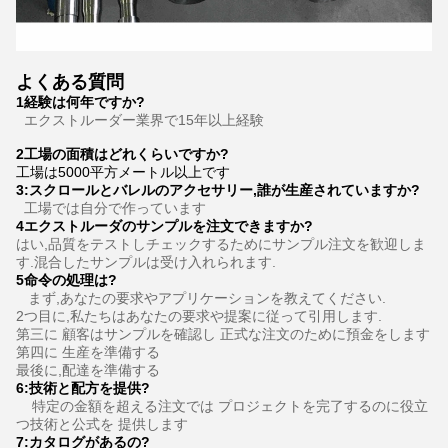
よくある質問
1経験は何年ですか?
エクストルーダー業界で15年以上経験
2工場の面積はどれくらいですか?
工場は5000平方メートル以上です
3
:
スクロールとバレルのアクセサリー,誰が生産されていますか?
工場では自分で作っています
4エクストルーダのサンプルを注文できますか?
はい,品質をテストしチェックするためにサンプル注文を歓迎しま
す.混合したサンプルは受け入れられます.
5命令の処理は?
まず,あなたの要求やアプリケーションを教えてください.
2つ目に,私たちはあなたの要求や提案に従って引用します.
第三に 顧客はサンプルを確認し 正式な注文のために預金をします
第四に 生産を準備する
最後に,配達を準備する
6:
技術と配方を提供
?
特定の金額を超える注文では プロジェクトを完了するのに役立
つ技術と公式を 提供します
7:
カタログがあるの?