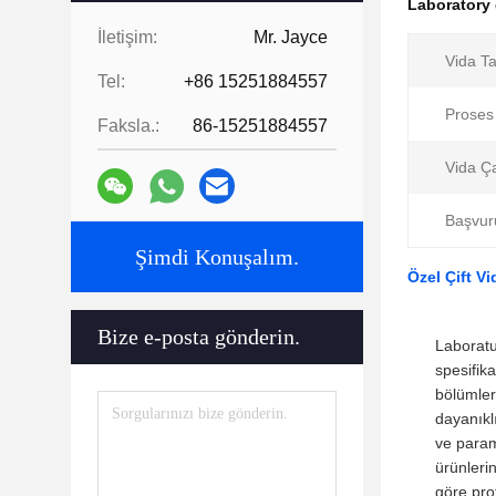
Laboratory 
İletişim:
Mr. Jayce
Vida Ta
Tel:
+86 15251884557
Proses
Faksla.:
86-15251884557
Vida Ç
Başvur
Şimdi Konuşalım.
Özel Çift V
Bize e-posta gönderin.
Laboratu
spesifik
bölümler
dayanıkl
ve param
ürünleri
göre pro