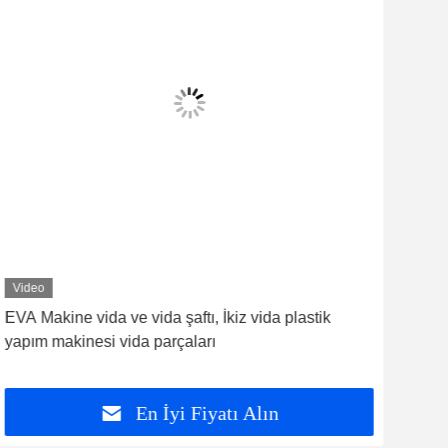
Video
Vid
EVA Makine vida ve vida şaftı, İkiz vida plastik
Ekst
yapım makinesi vida parçaları
komp
En İyi Fiyatı Alın