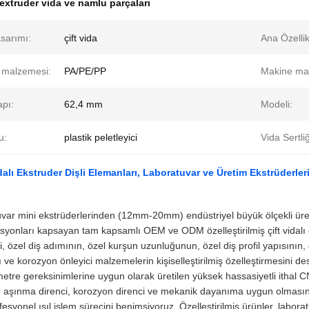
extruder vida ve namlu parçaları
sarımı:
çift ​​vida
Ana Özellik
 malzemesi:
PA/PE/PP
Makine ma
apı:
62,4 mm
Modeli:
u:
plastik peletleyici
Vida Sertliğ
idalı Ekstruder Dişli Elemanları, Laboratuvar ve Üretim Ekstrüderle
var mini ekstrüderlerinden (12mm-20mm) endüstriyel büyük ölçekli ü
asyonları kapsayan tam kapsamlı OEM ve ODM özelleştirilmiş çift vidalı d
i, özel diş adımının, özel kurşun uzunluğunun, özel diş profil yapısının,
ı ve korozyon önleyici malzemelerin kişiselleştirilmiş özelleştirmesini d
etre gereksinimlerine uygun olarak üretilen yüksek hassasiyetli ithal CNC
n aşınma direnci, korozyon direnci ve mekanik dayanıma uygun olmasını 
fesyonel ısıl işlem sürecini benimsiyoruz. Özelleştirilmiş ürünler, labo