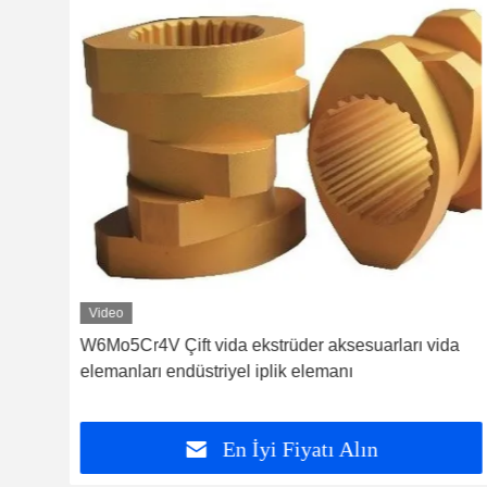
Video
W6Mo5Cr4V Çift vida ekstrüder aksesuarları vida
elemanları endüstriyel iplik elemanı
En İyi Fiyatı Alın