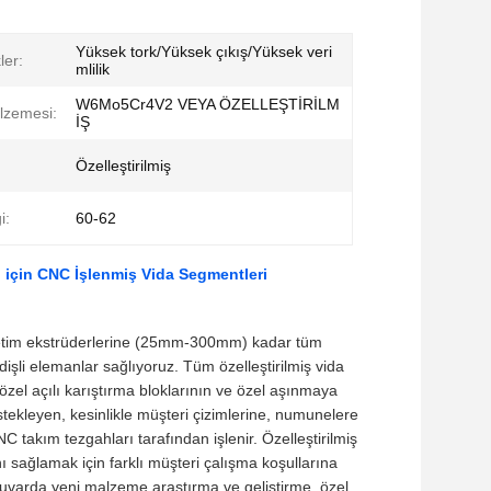
Yüksek tork/Yüksek çıkış/Yüksek veri
ler:
mlilik
W6Mo5Cr4V2 VEYA ÖZELLEŞTİRİLM
lzemesi:
İŞ
Özelleştirilmiş
i:
60-62
ri için CNC İşlenmiş Vida Segmentleri
retim ekstrüderlerine (25mm-300mm) kadar tüm
işli elemanlar sağlıyoruz. Tüm özelleştirilmiş vida
 özel açılı karıştırma bloklarının ve özel aşınmaya
estekleyen, kesinlikle müşteri çizimlerine, numunelere
 takım tezgahları tarafından işlenir. Özelleştirilmiş
sağlamak için farklı müşteri çalışma koşullarına
ratuvarda yeni malzeme araştırma ve geliştirme, özel