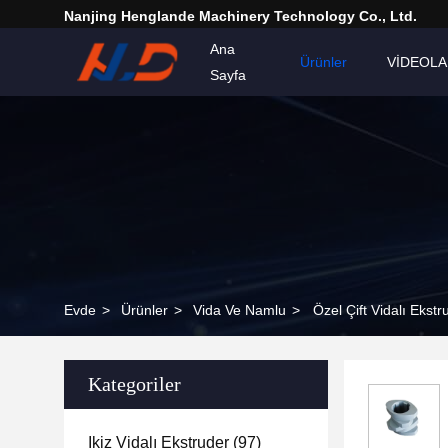
Nanjing Henglande Machinery Technology Co., Ltd.
Ana
Ürünler
VİDEOL
Sayfa
Evde
>
Ürünler
>
Vida Ve Namlu
>
Özel Çift Vidalı Ekst
Kategoriler
Ikiz Vidalı Ekstruder
(97)