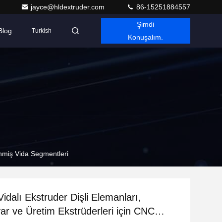
jayce@hldextruder.com
86-15251884557
Şimdi
Blog
Turkish
Konuşalım.
lenmiş Vida Segmentleri
Vidalı Ekstruder Dişli Elemanları,
ar ve Üretim Ekstrüderleri için CNC