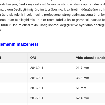
modifikasyon, özel kimyasal ekstrüzyon ve standart dışı ekipman destekl
ız olgun özelleştirilmiş üretim tecrübesine, kısa üretim döngüsüne ve hı
n ücretsiz teknik incelemesini, profesyonel süreç optimizasyonu önerileri
nrası, tüm özelleştirilmiş ürünler resmi fabrika kalite garantisi, hassas
, ürün kullanım etkisi takibi, satış sonrası değişiklik ve ayarlama deste
r.
elemanın malzemesi
i
Ö/Ü
Vida ulusal standa
28~60 :1
21,7 mm
28~60 :1
35,6 mm
28~60 :1
51 mm
28~60 :1
62,4 mm