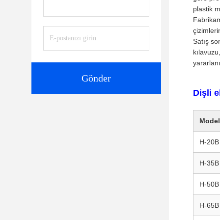
plastik 
Fabrikam
çizimleri
Satış so
kılavuzu
yararlanı
Gönder
Dişli 
Model
H-20B
H-35B
H-50B
H-65B