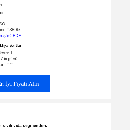
Vida Segmentleri
rı
in
LD
ISO
sı: TSE-65
roşürü PDF
iye Şartları
ktarı: 1
 7 iş günü
rı: T/T
n İyi Fiyatı Alın
l sıvılı vida segmentleri
,