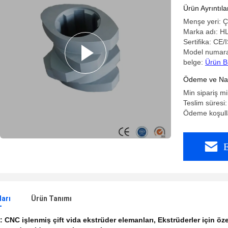
İşlenmiş 
Ürün Ayrıntıla
Menşe yeri: Ç
Marka adı: H
Sertifika: CE/
Model numara
belge:
Ürün B
Ödeme ve Nakl
Min sipariş mi
Teslim süresi:
Ödeme koşulla
E
ları
Ürün Tanımı
k:
CNC işlenmiş çift vida ekstrüder elemanları
,
Ekstrüderler için öze