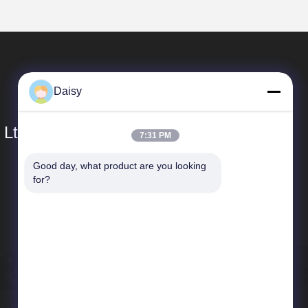
Daisy
 Ltd.
7:31 PM
Good day, what product are you looking 
Hızlı Bağlantılar
for?
Şirket Profili
Fabrika turu
Kalite Kontrolü
Haberler