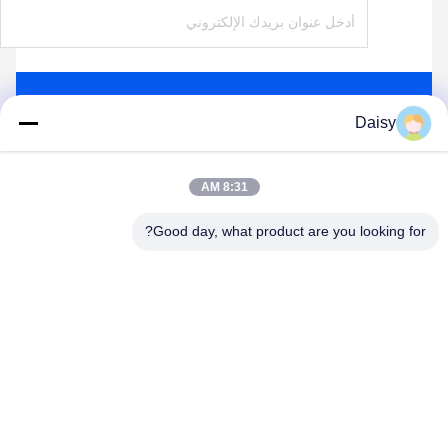
ارسل
Daisy
8:31 AM
Good day, what product are you looking for?
Nanjing Henglande Machinery Technology Co.,
Ltd.
jayce@hldextruder.com
86-15251884557
لا.11شارع تشينغو، مدينة هوشو، مقاطعة جيانجينغ، نانجينغ،
الصين.