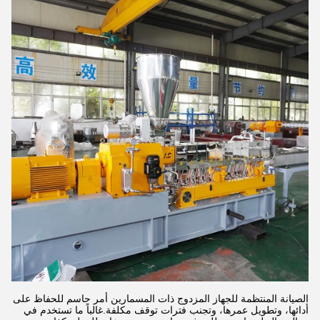
الصيانة المنتظمة للجهاز المزدوج ذات المسمارين أمر حاسم للحفاظ على
أدائها، وتطويل عمرها، وتجنب فترات توقف مكلفة.غالباً ما تستخدم في