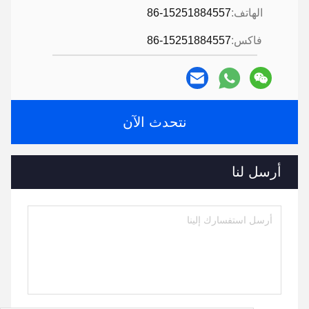
الهاتف:
86-15251884557
فاكس:
86-15251884557
نتحدث الآن
أرسل لنا