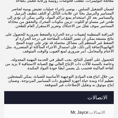
معالجة البوليمرات، تتطلب فحوصات روتينية ورعاية للعمل بكفاءة.
لضمان التشغيل السلس ، يوصى بإجراء عمليات تفتيش يومية لعناصر
المسامير والبرميل بحثًا عن علامات التآكل أو التلف.تنظيف البرميل
والمسامير بعد كل استخدام يمنع تراكم المواد، والتي يمكن أن تؤدي إلى
طحن غير متساو أو التلوث. تزيين مكونات المحرك والتحقق من محاذاة
المسامير سوف تقلل من الاحتكاك وتعزيز الاستقرار العام للطحن.
المراقبة المنتظمة لتعيينات درجة الحرارة والضغط ضرورية للحصول على
نتائج متسقة.يمكن أن تشير التقلبات المفاجئة في درجة الحرارة أو
الضغط غير المنتظم إلى مشاكل محتملة قد تؤثر على جودة المنتج
النهائيوبالإضافة إلى ذلك، فإن استبدال الأجزاء المتآكلة أو المتضررة، مثل
الأختام والمحامل، أمر ضروري لمنع العيوب والوقت المتوقف.
للحصول على أفضل النتائج، يجب النظر في الخدمة المهنية المجدولة،
وخاصة بالنسبة للآلات ذات الإنتاج العالي.نهج الصيانة الاستباقية لا يزيد من
كفاءة الماكينة فحسب بل يضمن أيضًا جودة المواد المكبدة.
من خلال اتباع هذه المبادئ التوجيهية الأساسية للصيانة، يمكن للمشغلين
تعظيم أداء ومدة حياة أجهزة التطويق ذات المسامير المزدوجة، وضمان
إنتاج موثوق به وتقليل الإصلاحات غير المتوقعة.
الاتصالات
الاتصالات:
Mr. Jayce