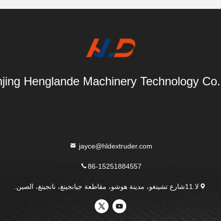
jing Henglande Machinery Technology Co.,
jayce@hldextruder.com
86-15251884557
لا.11شارع تشينغو، مدينة هوشو، مقاطعة جيانجينغ، نانجينغ، الصين.