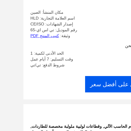
للمختبرات والشفرات الإنتاجية
مكان المنشأ: الصين
اسم العلامة التجارية: HLD
إصدار الشهادات: CE/ISO
رقم الموديل: تي اس اي-65
وثيقة:
كتيب المنتج PDF
حن
الحد الأدنى لكمية: 1
وقت التسليم: 7 أيام عمل
شروط الدفع: تي/تي
على أفضل سعر
ام الحاسب الآلي
,
وقطاعات لولبية ملولبة مخصصة للطاردات
,