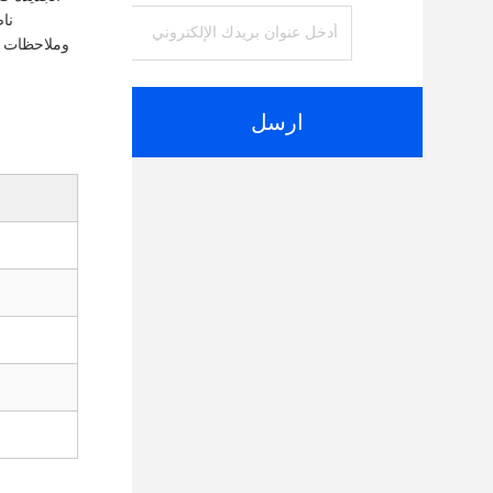
نا
وملاحظات ح
ارسل