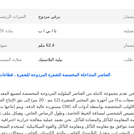
سمار:
برغي مزدوج
الميزات الرئيسي
لعملية:
با / بي / ب
مادة الآل
سمار:
62.4 ملم
نموذ
طلب:
بيليه البلاستيك
صلابة المسما
العناصر المتداخلة المخصصة للشفرة المزدوجة للشفرة ، قطاعات الشفرة المصنعة بجهاز NC
حن نقدم مجموعة كاملة من العناصر الملولبة المزدوجة المخصصة لتصنيع المعد
قطاعات اللولب المخصصة بواسطة أدوات آلة CNC مستوردة ع
خصيص الشخصي لمسافة الخيط الخاصة، وطول الرصاص الخاص، وهيكل ملف تعريف
ة المقاومة للتآكل والمضادة للتآكل. نحن نعتمد عملية معالجة حرارية احترافية
 تتوافق مع مقاومة التآكل ومقاومة التآكل والقوة الميكانيكية. تُستخدم الم
ي المختبرات، وتعديل البلاستيك الخاص، والبثق الكيميائي الخاص، ومجالات دعم 