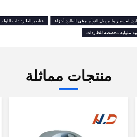
رد,المسمار والبرميل,التوأم برغي الطارد أجزاء
عناصر الطارد ذات اللولب 
ية ملولبة مخصصة للطاردات
منتجات مماثلة