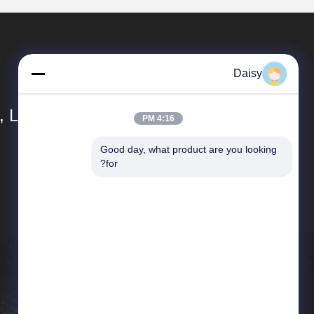
Daisy
 Ltd.
4:16 PM
Good day, what product are you looking 
المنتجات
for?
التوأم برغي الطارد
إعادة تدوير حبيبات البلاستيك
آلة Masterbatch
المسمار وبرميل
آلة بثق الصفيحة البلاستيكية