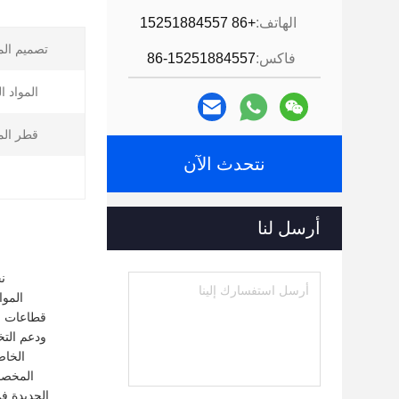
الهاتف:
+86 15251884557
تصميم الم
فاكس:
86-15251884557
المواد ا
قطر الم
نتحدث الآن
أرسل لنا
ن
ودعم الت
الخاص
المخصصة
الجديدة ف