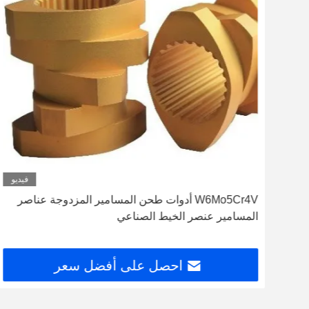
ديو
فيديو
ار
W6Mo5Cr4V أدوات طحن المسامير المزدوجة عناصر
المسامير عنصر الخيط الصناعي
احصل على أفضل سعر