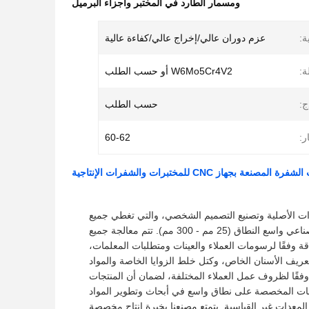
ومسمار الطارد في المختبر وأجزاء البرميل
ة:
عزم دوران عالي/إخراج عالي/كفاءة عالية
ة:
W6Mo5Cr4V2 أو حسب الطلب
ج:
حسب الطلب
ر:
60-62
C للمختبرات والشفرات الإنتاجية
ات الأصلية وتصنيع التصميم الشخصي، والتي تغطي جميع
المواصفات بدءًا من أجهزة بثق المختبر الصغيرة (12 مم - 20 مم) إلى بثق الإنتاج الصناعي واسع النطاق (25 مم - 300 مم). تتم معالجة جميع
الية الدقة، ويتم إنتاجها بدقة وفقًا لرسومات العملاء والعينات ومتطلبات المعلمات،
 الأسنان الخاص، وكتل خلط الزوايا الخاصة والمواد
 وفقًا لظروف عمل العملاء المختلفة، لضمان أن المنتجات
نتجات المخصصة على نطاق واسع في أبحاث وتطوير المواد
المعدات غير القياسية. يتمتع مصنعنا بخبرة إنتاج مخصصة