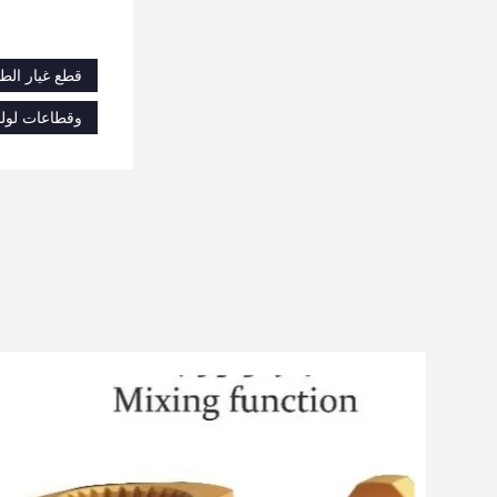
قطع غيار الطا
وقطاعات لولب