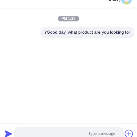
1:35 PM
Good day, what product are you looking for?
Nanjing Henglande Machinery Technology Co.,
Ltd.
jayce@hldextruder.com
86-15251884557
لا.11شارع تشينغو، مدينة هوشو، مقاطعة جيانجينغ، نانجينغ،
الصين.
الصين جودة جيدة التوأم برغي الطارد المورد. حقوق الطبع والنشر ©
2024-2026 Nanjing Henglande Machinery Technology Co.,
Ltd. جميع الحقوق محفوظة