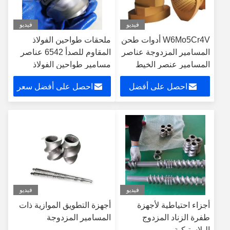
فيديو
فيديو
W6Mo5Cr4V أدوات طحن
ملحقات طواحين الفولاذ
المسامير المزدوجة عناصر
المقاوم للصدأ 6542 عناصر
المسامير عنصر الخيط
مسامير طواحين الفولاذ
الصناعي
السريع
احصل على أفضل
احصل على أفضل سعر
سعر
فيديو
فيديو
أجزاء احتياطية لأجهزة
أجهزة التطويق الموازية ذات
طفرة الزناد المزدوج
المسامير المزدوجة
البلاستيكية