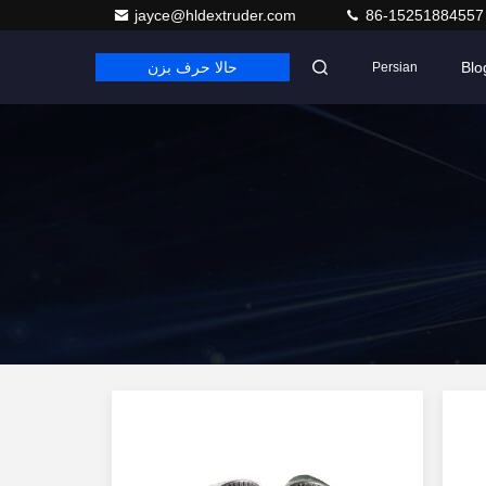
jayce@hldextruder.com
86-15251884557
Blo
حالا حرف بزن
Persian