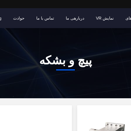
ای
نمایش VR
دربارهی ما
تماس با ما
حوادث
g
پیچ و بشکه