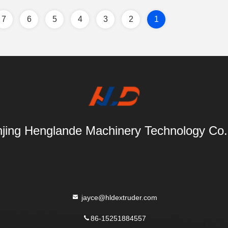
7
6
5
4
3
2
1
jing Henglande Machinery Technology Co.,
jayce@hldextruder.com
86-15251884557