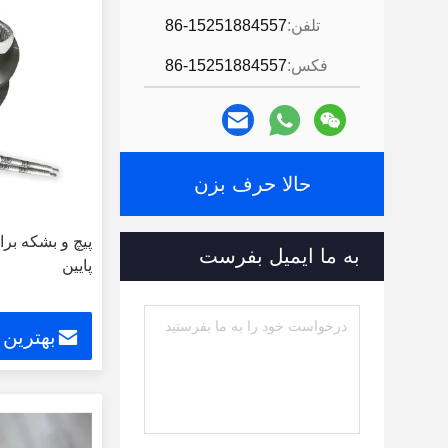
تلفن:
86-15251884557
فکس:
86-15251884557
حالا حرف بزن
پیچ و بشکه برای
به ما ایمیل بفرست
پایین
بهترین