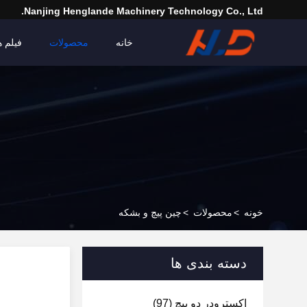
Nanjing Henglande Machinery Technology Co., Ltd.
خانه
محصولات
فیلم ه
خونه
>
محصولات
>
چین پیچ و بشکه
دسته بندی ها
اکسترودر دو پیچ
(97)