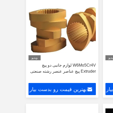
دیو
ویدیو
W6Mo5Cr4V لوازم جانبی دو پیچ
Extruder پیچ عناصر عنصر رشته صنعتی
ار
بهترین قیمت رو بدست بیار