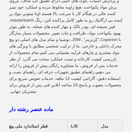
و پردازش آسیاب، بلوک های خمیر دارای تطبیق گپ صاف، نیروی
برش مواد یکنواخت، هیچ زاویه مخلوط مرده و عملکرد خود تمیز
کننده عالی در هنگام کار با سرعت بالا هستند.اونا ميتونن مواد پر
کننده بي ارگانیک رو به طور کامل پراکنده کنن، رنگ masterbatch،
فیبر شیشه ای، پودر تالک و مهار کننده های شعله، به طور موثر
بهبود یکنواخت مواد، ظرافت و ثبات تغییر. محصولات بسیار سازگار
با Coperion،"کِرتریتز"، JSW، توشیبا و تمام مدل های اصلی دو پیچ
محرک داخلی و خارجی. ما از ترکیب شخصی مطابق با ویژگی های
مواد مشتری و نیازهای فرآیند پشتیبانی می کنیم.تمام محصولات از
بازرسی کیفیت کارخانه و تست عملکرد سخت می گذرد. از نظر
خدمات پس از فروش، ما مشاوره رایگان پیش از فروش را ارائه
می دهیم،راهنمای تطبیق تجهیزات حرفه ای، راهنمای نصب و
استفاده دقیق، گارانتی کیفیت 12 ماهه، خدمات تعویض سریع برای
محصولات معیوب و پاسخ 24 ساعته آنلاین فنی پس از فروش برای
مشتریان جهانی.
ماده عنصر رشته دار
مدل
L/D
قطر استاندارد ملی پیچ