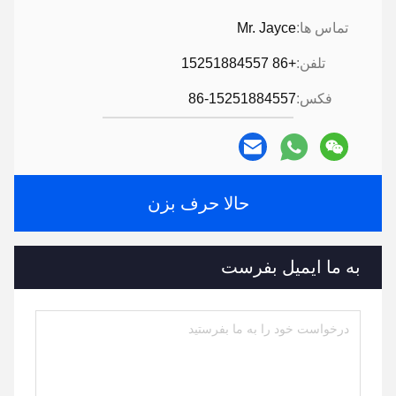
تماس ها:
Mr. Jayce
تلفن:
+86 15251884557
فکس:
86-15251884557
حالا حرف بزن
به ما ایمیل بفرست