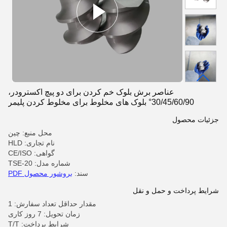
عناصر برش بلوک خم کردن برای دو پیچ اکسترودر،
30/45/60/90° بلوک های مخلوط برای مخلوط کردن پلیمر
جزئیات محصول
محل منبع: چین
نام تجاری: HLD
گواهی: CE/ISO
شماره مدل: TSE-20
سند:
بروشور محصول PDF
شرایط پرداخت و حمل و نقل
مقدار حداقل تعداد سفارش: 1
زمان تحویل: 7 روز کاری
شرایط پرداخت: T/T