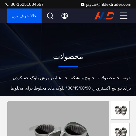
86-15251884557
jayce@hldextruder.com
حالا حرف بزن
محصولات
خونه
>
محصولات
>
پیچ و بشکه
>
عناصر برش بلوک خم کردن
برای دو پیچ اکسترودر، 30/45/60/90° بلوک های مخلوط برای مخلوط
کردن پلیمر