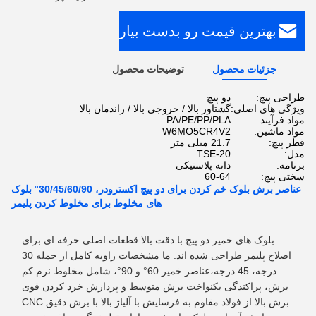
بهترین قیمت رو بدست بیار
جزئیات محصول
توضیحات محصول
طراحی پیچ:
دو پیچ
ویژگی های اصلی:
گشتاور بالا / خروجی بالا / راندمان بالا
مواد فرآیند:
PA/PE/PP/PLA
مواد ماشین:
W6MO5CR4V2
قطر پیچ:
21.7 میلی متر
مدل:
TSE-20
برنامه:
دانه پلاستیکی
سختی پیچ:
60-64
عناصر برش بلوک خم کردن برای دو پیچ اکسترودر، 30/45/60/90° بلوک
های مخلوط برای مخلوط کردن پلیمر
بلوک های خمیر دو پیچ با دقت بالا قطعات اصلی حرفه ای برای
اصلاح پلیمر طراحی شده اند. ما مشخصات زاویه کامل از جمله 30
درجه، 45 درجه،عناصر خمیر 60° و 90°، شامل مخلوط نرم کم
برش، پراکندگی یکنواخت برش متوسط و پردازش خرد کردن قوی
برش بالا.از فولاد مقاوم به فرسایش با آلیاژ بالا با برش دقیق CNC