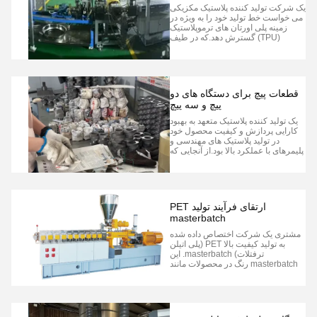
مکزیک
یک شرکت تولید کننده پلاستیک مکزیکی
می خواست خط تولید خود را به ویژه در
زمینه پلی اورتان های ترموپلاستیک
(TPU) گسترش دهد.که در طیف
گسترده ای از صنایع مانند خودرو
استفاده می شود، کفش و الکترونیک به
دلیل انعطاف پذیری عالی، مقاومت در
برابر سایش و شفافیت آنها.شرکت
تصمیم گرفت در یک خط اکسترژنی دو
قطعات پیچ برای دستگاه های دو
پیچ TPU ...
پیچ و سه پیچ
یک تولید کننده پلاستیک متعهد به بهبود
کارایی پردازش و کیفیت محصول خود
در تولید پلاستیک های مهندسی و
پلیمرهای با عملکرد بالا بود.از آنجایی که
دو و سه پیچ Extruders موجود خود را
نشان داد مشکلات با مخلوط نامناسباین
شرکت تصمیم گرفت راه حل هایی را
برای بهینه سازی عناصر پیچ خود
بررسی کند. چالش: مخلوط کردن ...
ارتقای فرآیند تولید PET
masterbatch
مشتری یک شرکت اختصاص داده شده
به تولید کیفیت بالا PET (پلی اتیلن
ترفتلات) masterbatch. این
masterbatch رنگ در محصولات مانند
بسته بندی پلاستیکی، فیبر،و پیش قالب
برای ارائه رنگ سازگار و عملکرد بهبود
یافته برای محصول نهاییبا افزایش تقاضا
برای محصولات با کیفیت بالا و سازگار
با محیط زیست در بازار، مشتریا...