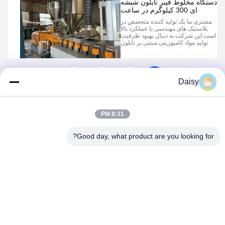
دستگاه مخلوط فیبر نایلون شیشه
ای 300 کیلوگرم در ساعت
مشتری ما یک تولید کننده متخصص در
پلاستیک های مهندسی با عملکرد بالا
است.این شرکت به دنبال بهبود ظرفیت
تولید مواد کامپوزیتی مبتنی بر نایلون
تقویت شده با فیبر شیشه ای بود، با
هدف تولید ثابت 300 کیلوگرم در
ساعت. اهداف پروژه افزایش بهره وری
تولید: دستیابی به تولید پایدار 300
2
1
کیلوگرم در ساعت برای پاسخگویی ...
Daisy
8:31 PM
Good day, what product are you looking for?
Nanjing Henglande Machinery Technology Co.,
Ltd.
jayce@hldextruder.com
86-15251884557
نه11جاده "چينگو"، شهر "هوشو"، منطقه "جيانگينگ"، "نانجينگ"،