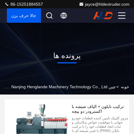
86-15251884557
jayce@hldextruder.com
حالا حرف بزن
پرونده ها
خونه
>
چین Nanjing Henglande Machinery Technology Co., Ltd. پرونده های شرکت
ترکیب نایلون + الیاف شیشه با
اکسترودر دو پیچه
مرور کلییک تامین کننده قطعات خودرو
جهانی با موفقیت خواص مکانیکی و
ثبات ابعاد قطعات خود را با ترکیب
نایلان (PA66) با فیبر شیشه ای با