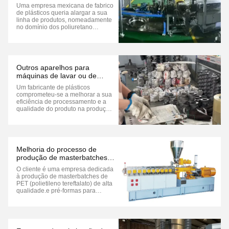
fundição para pelletização
Uma empresa mexicana de fabrico
submarina México
de plásticos queria alargar a sua
linha de produtos, nomeadamente
no domínio dos poliuretano
termoplásticos (TPU),que são
utilizados numa ampla gama de
indústrias, tais como automotivaA
fim de melhorar a eficiência de
produção e a qualidade dos
Outros aparelhos para
produtos, a indústria ...
máquinas de lavar ou de
limpar
Um fabricante de plásticos
comprometeu-se a melhorar a sua
eficiência de processamento e a
qualidade do produto na produção
de plásticos de engenharia e
polímeros de alto
desempenho.Como os seus
extrusores existentes de dois e três
parafusos apresentaram
Melhoria do processo de
problemas com mistura desigualA
produção de masterbatches
empresa ...
de PET
O cliente é uma empresa dedicada
à produção de masterbatches de
PET (polietileno tereftalato) de alta
qualidade.e pré-formas para
proporcionar uma cor consistente e
um desempenho melhorado para o
produto finalCom a crescente
demanda por produtos de alta
qualidade e ecológicos no