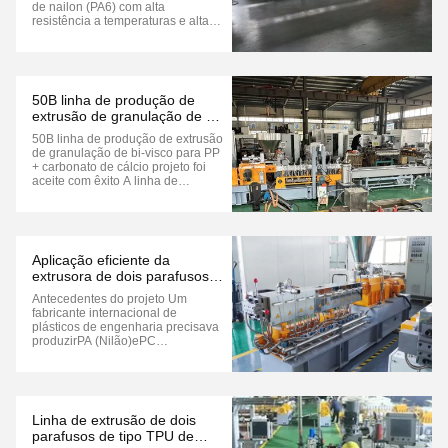
temperatura melhora o
de nailon (PA6) com alta
rendimento
resistência a temperaturas e alta
estabilidade dimensional,exigindo
que o erro de espessura da parede
do produto acabado extrudido seja
≤ 0.1 mm e a resistência a
temperaturas a longo prazo a ≥
50B linha de produção de
130°C. Com a tend...
extrusão de granulação de bi-
visco para PP + carbonato de
50B linha de produção de extrusão
cálcio projeto foi aceite com
de granulação de bi-visco para PP
êxito
+ carbonato de cálcio projeto foi
aceite com êxito A linha de
produção de pelletização de
extrusão de dois parafusos 50B
passou com êxito no teste de
aceitação para o projeto de
carbonato de cálcio PP
Aplicação eficiente da
+,Marcando um marco significati...
extrusora de dois parafusos
na produção de plásticos de
Antecedentes do projeto Um
engenharia
fabricante internacional de
plásticos de engenharia precisava
produzirPA (Nilão)ePC
(policarbonato)As extrusoras
tradicionais de um único parafuso
enfrentaram problemas como
mistura desigual e baixa
capacidade de produção,Não
Linha de extrusão de dois
satisfazer as exigências dos
parafusos de tipo TPU de
clientes em mat...