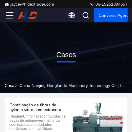
jayce@hldextruder.com
86-15251884557
Converse Agora
Casos
Casa
>
China Nanjing Henglande Machinery Technology Co., Ltd. Casos De Empresas
Combinação de fibras de
nylon e vidro com extrusora
de dois parafusos
ResumoUm fornecedor mundial de
peças de automóveis melhorou
com êxito as propriedades
mecânicas e a estabilidade