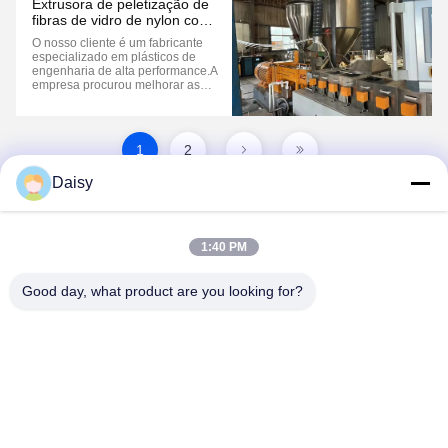
Extrusora de peletização de
mercado, os clientes ...
fibras de vidro de nylon com
saída de mistura de 300 kg/h
O nosso cliente é um fabricante
especializado em plásticos de
engenharia de alta performance.A
empresa procurou melhorar as
suas capacidades de produção de
materiais compósitos à base de
nylon reforçados com fibra de
vidro, visando uma potência
1
2
constante de 300 kg/h. Objectivos
do projecto Aumentar ...
Daisy
1:40 PM
Good day, what product are you looking for?
Nanjing Henglande Machinery Technology Co.,
Ltd.
jayce@hldextruder.com
86-15251884557
- Não, não.11Rua Qinghu, cidade de Hushu, distrito de