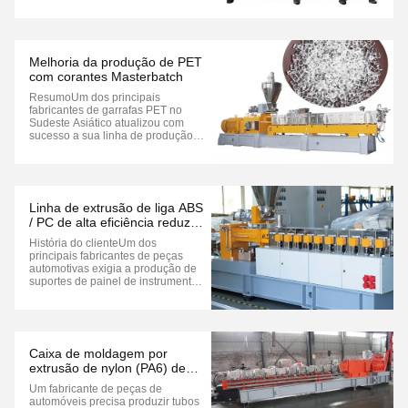
dimensional das suas peças,
combinando nylon (PA66) com
fibras de vidro utilizando uma
extrusora de dois parafusos.Este
caso destaca o processo, desafios
Melhoria da produção de PET
e benefícios da produção de nylon
com corantes Masterbatch
...
ResumoUm dos principais
fabricantes de garrafas PET no
Sudeste Asiático atualizou com
sucesso a sua linha de produção
integrando a tecnologia de
coloração masterbatch,Melhoria da
qualidade do produto e obtenção
de uma maior consistência de
coresEste estudo de caso explora
Linha de extrusão de liga ABS
o processo de implementação...
/ PC de alta eficiência reduz
custos e aumenta a
História do clienteUm dos
produtividade para
principais fabricantes de peças
fabricantes de peças
automotivas exigia a produção de
automotivas
suportes de painel de instrumentos
de alta resistência e resistentes ao
calor.As linhas de produção
existentes enfrentaram um elevado
consumo de energia (28% do
custo da electricidade) e
Caixa de moldagem por
problemas de dispersão ...
extrusão de nylon (PA6) de
alto desempenho - sistema
Um fabricante de peças de
inteligente de controlo de
automóveis precisa produzir tubos