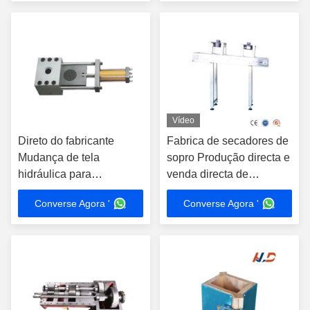
Vídeo
Direto do fabricante
Fabrica de secadores de
Mudança de tela
sopro Produção directa e
hidráulica para
venda directa de
extrusores de plástico
acessórios de extrusão
Converse Agora '
Converse Agora '
Especificações
personalizadas