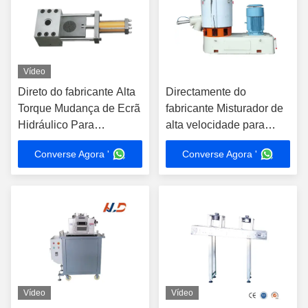
Vídeo
Direto do fabricante Alta
Directamente do
Torque Mudança de Ecrã
fabricante Misturador de
Hidráulico Para
alta velocidade para
extrusores de parafusos
extrusores de plástico de
Converse Agora '
Converse Agora '
de plástico duplo Liga de
parafusos simples e
aço Ecrã rápido
duplos
Vídeo
Vídeo