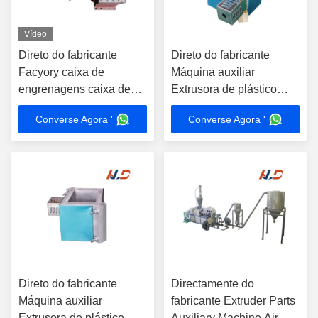
Vídeo
Direto do fabricante
Direto do fabricante
Facyory caixa de
Máquina auxiliar
engrenagens caixa de
Extrusora de plástico
engrenagens de extrusão
Aquecedor de cobre ou
Converse Agora '
Converse Agora '
de parafuso duplo níveis
material de alumínio
de binário
personalizáveis de
extrusão peças caixa de
engrenagens
Direto do fabricante
Directamente do
Máquina auxiliar
fabricante Extruder Parts
Extrusora de plástico
Auxiliary Machine Air