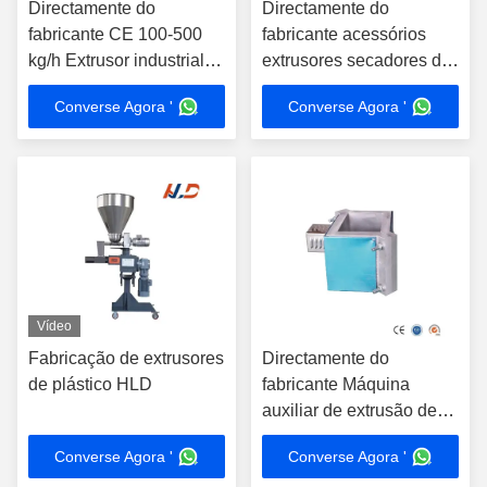
Directamente do
Directamente do
fabricante CE 100-500
fabricante acessórios
kg/h Extrusor industrial
extrusores secadores de
de plástico de aço
sopro especificações
Converse Agora '
Converse Agora '
inoxidável para cortar
personalizadas
grânulos de plástico
Vídeo
Fabricação de extrusores
Directamente do
de plástico HLD
fabricante Máquina
auxiliar de extrusão de
cobre ou plástico de
Converse Agora '
Converse Agora '
alumínio