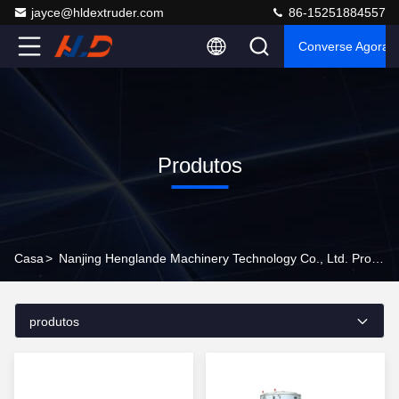
jayce@hldextruder.com
86-15251884557
Converse Agora
Produtos
Casa
>
Nanjing Henglande Machinery Technology Co., Ltd. Produtos On-Line
produtos