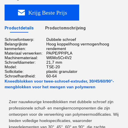
Krijg Beste Prijs
Productdetails
Productomschrijving
Schroefontwerp:
Dubbele schroef
Belangrijkste
Hoog koppel/hoog vermogen/hoog
kenmerken:
rendement
Materiaal verwerken:
PA/PE/PP/PLA
Machinemateriaal:
W6Mo5Cr4V2
Schroefdiameter:
21,7 mm
Model:
TSE-20
Sollicitatie:
plastic granulator
Schroefhardheid:
60-64
Kneedblokken voor twee-schroef-extruder, 30/45/60/90°-
mengblokken voor het mengen van polymeren
Zeer nauwkeurige kneedblokken met dubbele schroef zijn
professionele schuif- en mengkerncomponenten die zijn
ontworpen voor de verwerking van polymeermodificaties. Wij
bieden volledige hoekspecificaties, waaronder
kneedelementen van 30°, 45°, 60° en 90°, die zachte