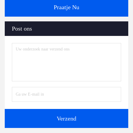
Praatje Nu
Post ons
Verzend