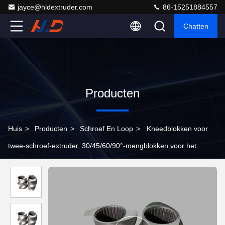
jayce@hldextruder.com
86-15251884557
Chatten
Producten
Huis
>
Producten
>
Schroef En Loop
>
Kneedblokken voor
twee-schroef-extruder, 30/45/60/90°-mengblokken voor het
mengen van polymeren