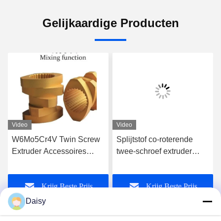
Gelijkaardige Producten
Video
Video
W6Mo5Cr4V Twin Screw
Splijtstof co-roterende
Extruder Accessoires
twee-schroef extruder
Schroefelementen
schroefelementen voor
Industrieel draad element
hoogwaardige extrusie
Krijg Beste Prijs
Krijg Beste Prijs
Daisy