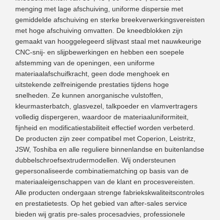
menging met lage afschuiving, uniforme dispersie met
gemiddelde afschuiving en sterke breekverwerkingsvereisten
met hoge afschuiving omvatten. De kneedblokken zijn
gemaakt van hooggelegeerd slijtvast staal met nauwkeurige
CNC-snij- en slijpbewerkingen en hebben een soepele
afstemming van de openingen, een uniforme
materiaalafschuifkracht, geen dode menghoek en
uitstekende zelfreinigende prestaties tijdens hoge
snelheden. Ze kunnen anorganische vulstoffen,
kleurmasterbatch, glasvezel, talkpoeder en vlamvertragers
volledig dispergeren, waardoor de materiaaluniformiteit,
fijnheid en modificatiestabiliteit effectief worden verbeterd.
De producten zijn zeer compatibel met Coperion, Leistritz,
JSW, Toshiba en alle reguliere binnenlandse en buitenlandse
dubbelschroefsextrudermodellen. Wij ondersteunen
gepersonaliseerde combinatiematching op basis van de
materiaaleigenschappen van de klant en procesvereisten.
Alle producten ondergaan strenge fabriekskwaliteitscontroles
en prestatietests. Op het gebied van after-sales service
bieden wij gratis pre-sales procesadvies, professionele