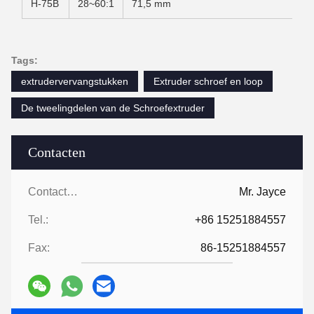
H-75B
28~60:1
71,5 mm
Tags:
extrudervervangstukken
Extruder schroef en loop
De tweelingdelen van de Schroefextruder
Contacten
Contacten:
Mr. Jayce
Tel.:
+86 15251884557
Fax:
86-15251884557