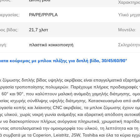
Χαρακτηρισ
ιεργασίας:
PA/PE/PP/PLA
Υλικό μηχα
ος βίδας:
21,7 χλστ
Μοντέλο:
γή:
πλαστικό κοκκοποιητή
Σκληρότητα
τα κούρεμας με μπλοκ πλέξης για διπλή βίδα, 30/45/60/90°
 ζύμωσης διπλής βίδας υψηλής ακρίβειας είναι επαγγελματικά εξαρτή
ξεργασία τροποποίησης πολυμερών. Παρέχουμε πλήρεις προδιαγραφές
, 60° και 90°, που καλύπτουν μαλακή ανάμειξη χαμηλής διάτμησης, ομ
ασίας ισχυρής σύνθλιψης υψηλής διάτμησης. Κατασκευασμένα από αν
ργασία κοπής και λείανσης CNC ακριβείας, τα μπλοκ ζύμωσης έχουν ο
ς υλικού, χωρίς νεκρή γωνία ανάμειξης και εξαιρετική απόδοση αυτοκα
 να διασκορπίσουν πλήρως ανόργανα πληρωτικά, χρωματική παρτίδα, ί
ντας αποτελεσματικά την ομοιομορφία του υλικού, τη λεπτότητα και τη
κά συμβατά με τα Coperion, Leistritz, JSW, Toshiba και όλα τα κύρια εγ