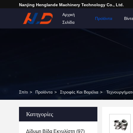
Nanjing Henglande Machinery Technology Co., Ltd.
Αρχική
Προϊόντα
Βίντ
Σελίδα
Σπίτι
>
Προϊόντα
>
Στροφές Και Βαρέλια
>
Τεχνουργήματα
Κατηγορίες
Δίδυμη Βίδα Εκχυλίστη
(97)