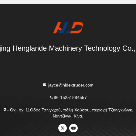
ing Henglande Machinery Technology Co.,
jayce@hldextruder.com
86-15251884557
- Όχι, όχι.11Οδός Τσινγκχού, πόλη Χούσου, περιοχή Τζιανγκνίνγκ,
Ναντζίνγκ, Κίνα.