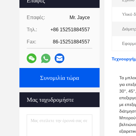
Επαφές
Υλικό δ
Επαφές:
Mr. Jayce
Διάμετρ
Τηλ.:
+86 15251884557
Fax:
86-15251884557
Εφαρμο
Τεχνουργήμα
Συνομιλία τώρα
Τα μπλοκ
για επε
30°, 45°
επεξεργ
Μας ταχυδρομήστε
με επεξε
διάτμηση
Μπορούν
βελτιώνο
εξαιρετι