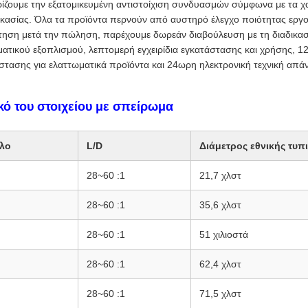
ζουμε την εξατομικευμένη αντιστοίχιση συνδυασμών σύμφωνα με τα χαρ
δικασίας. Όλα τα προϊόντα περνούν από αυστηρό έλεγχο ποιότητας εργ
τηση μετά την πώληση, παρέχουμε δωρεάν διαβούλευση με τη διαδικα
ατικού εξοπλισμού, λεπτομερή εγχειρίδια εγκατάστασης και χρήσης, 
στασης για ελαττωματικά προϊόντα και 24ωρη ηλεκτρονική τεχνική απ
κό του στοιχείου με σπείρωμα
λο
L/D
Διάμετρος εθνικής τυπ
28~60 :1
21,7 χλστ
28~60 :1
35,6 χλστ
28~60 :1
51 χιλιοστά
28~60 :1
62,4 χλστ
28~60 :1
71,5 χλστ