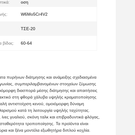
τικά:
οση
νής:
W6Mo5Cr4V2
ΤΣΕ-20
 βίδας:
60-64
ματα πυρήνων διάτμησης και ανάμειξης σχεδιασμένα
 γωνίας, συμπεριλαμβανομένων στοιχείων ζύμωσης
οιόμορφη διασπορά μέσης διάτμησης και απαιτήσεις
θεκτικό στη φθορά χάλυβα υψηλής κραματοποίησης
μαλή αντιστοίχιση κενού, ομοιόμορφη δύναμη
θαρισμού κατά τη λειτουργία υψηλής ταχύτητας.
νες γυαλιού, σκόνη ταλκ και επιβραδυντικά φλόγας,
 σταθερότητα τροποποίησης. Τα προϊόντα είναι
χώρια και ξένα μοντέλα εξωθητήρα διπλού κοχλία.