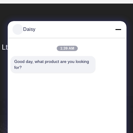
Daisy
 Ltd.
1:39 AM
Good day, what product are you looking 
Γρήγορες Συνδέσεις
for?
Σχεδιάγραμμα επιχείρησης
Γύρος εργοστασίων
Ποιοτικός έλεγχος
Ειδήσεις
Sitemap