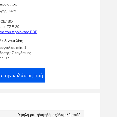
 προιόντος
γής: Κίνα
 CE/ISO
λου: ΤΣΕ-20
λίο του προϊόντος PDF
ς & ναυτιλίας
αγγελίας min: 1
οσης: 7 εργάσιμες
ς: T/T
ε την καλύτερη τιμή
Υψηλή ροπή/υψηλή ισχύ/υψηλή απόδ