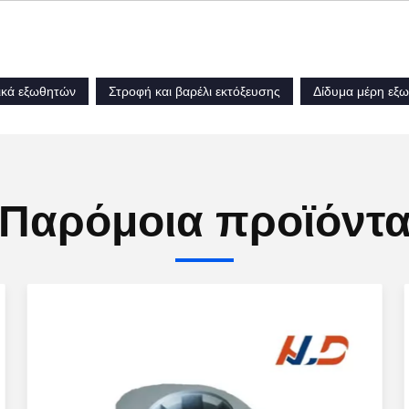
ικά εξωθητών
Στροφή και βαρέλι εκτόξευσης
Δίδυμα μέρη εξ
Παρόμοια προϊόντ