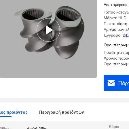
Λεπτομέρειες
Τόπος καταγω
Μάρκα: HLD
Πιστοποίηση:
Αριθμό μοντέ
Έγγραφο:
Βιβ
Όροι πληρωμή
Ποσότητα παρ
Χρόνος παράδ
Όροι πληρωμή
Πάρτ
ες προιόντος
Περιγραφή προϊόντων
Κύρια
βίδας:
Διπλή βίδα