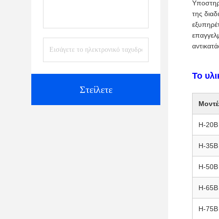
Υποστηρί
της δια
εξυπηρέ
επαγγελμ
αντικατά
Το υλι
Στείλετε
Μοντέ
H-20B
H-35B
H-50B
H-65B
H-75B