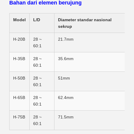
Bahan dari elemen berujung
Model
L/D
Diameter standar nasional
sekrup
H-20B
28 ~
21.7mm
60:1
H-35B
28 ~
35.6mm
60:1
H-50B
28 ~
51mm
60:1
H-65B
28 ~
62.4mm
60:1
H-75B
28 ~
71.5mm
60:1