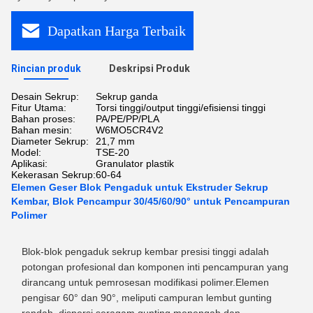
Dapatkan Harga Terbaik
Rincian produk
Deskripsi Produk
Desain Sekrup:
Sekrup ganda
Fitur Utama:
Torsi tinggi/output tinggi/efisiensi tinggi
Bahan proses:
PA/PE/PP/PLA
Bahan mesin:
W6MO5CR4V2
Diameter Sekrup:
21,7 mm
Model:
TSE-20
Aplikasi:
Granulator plastik
Kekerasan Sekrup:
60-64
Elemen Geser Blok Pengaduk untuk Ekstruder Sekrup
Kembar, Blok Pencampur 30/45/60/90° untuk Pencampuran
Polimer
Blok-blok pengaduk sekrup kembar presisi tinggi adalah
potongan profesional dan komponen inti pencampuran yang
dirancang untuk pemrosesan modifikasi polimer.Elemen
pengisar 60° dan 90°, meliputi campuran lembut gunting