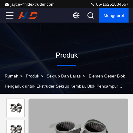
jayce@hldextruder.com
86-15251884557
Mengobrol
Produk
Rumah
>
Produk
>
Sekrup Dan Laras
>
Elemen Geser Blok
Pengaduk untuk Ekstruder Sekrup Kembar, Blok Pencampur
30/45/60/90° untuk Pencampuran Polimer