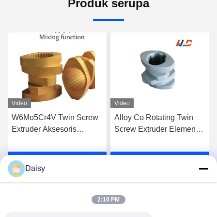
Produk serupa
Video
Video
W6Mo5Cr4V Twin Screw
Alloy Co Rotating Twin
Extruder Aksesoris
Screw Extruder Elemen
Elemen Sekrup Elemen
Sekrup Untuk Ekstrusi
Benang Industri
Berkualitas Tinggi
k
Dapatkan Harga Terbaik
Dapatkan Harga Terbaik
Daisy
2:10 PM