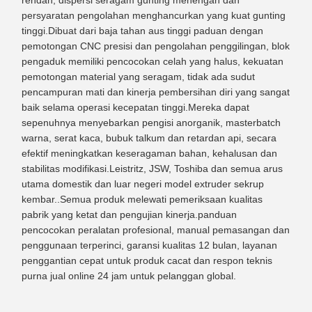
rendah, dispersi seragam gunting menengah dan
persyaratan pengolahan menghancurkan yang kuat gunting
tinggi.Dibuat dari baja tahan aus tinggi paduan dengan
pemotongan CNC presisi dan pengolahan penggilingan, blok
pengaduk memiliki pencocokan celah yang halus, kekuatan
pemotongan material yang seragam, tidak ada sudut
pencampuran mati dan kinerja pembersihan diri yang sangat
baik selama operasi kecepatan tinggi.Mereka dapat
sepenuhnya menyebarkan pengisi anorganik, masterbatch
warna, serat kaca, bubuk talkum dan retardan api, secara
efektif meningkatkan keseragaman bahan, kehalusan dan
stabilitas modifikasi.Leistritz, JSW, Toshiba dan semua arus
utama domestik dan luar negeri model extruder sekrup
kembar..Semua produk melewati pemeriksaan kualitas
pabrik yang ketat dan pengujian kinerja.panduan
pencocokan peralatan profesional, manual pemasangan dan
penggunaan terperinci, garansi kualitas 12 bulan, layanan
penggantian cepat untuk produk cacat dan respon teknis
purna jual online 24 jam untuk pelanggan global.