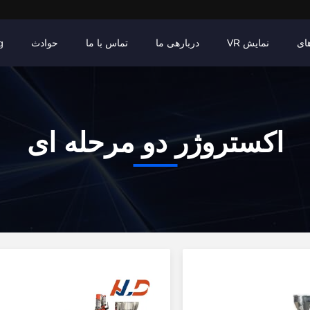
ای
نمایش VR
دربارهی ما
تماس با ما
حوادث
g
اکستروژر دو مرحله ای