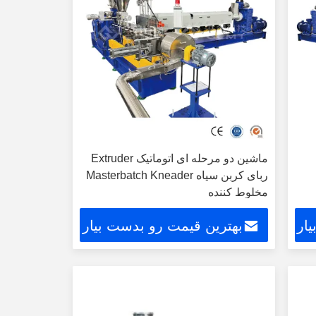
ماشین دو مرحله ای اتوماتیک Extruder
ربای کربن سیاه Masterbatch Kneader
مخلوط کننده
ار
بهترین قیمت رو بدست بیار