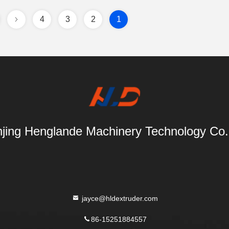
4
3
2
1
jing Henglande Machinery Technology Co.,
jayce@hldextruder.com
86-15251884557