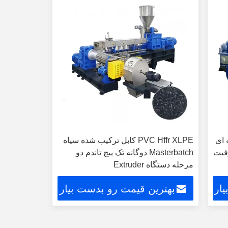
 ای
PVC Hffr XLPE کابل ترکیب شده سیاه
ABS PA PP  ظرفیت
Masterbatch دوگانه تک پیچ تاندم دو
مرحله دستگاه Extruder
ار
بهترین قیمت رو بدست بیار