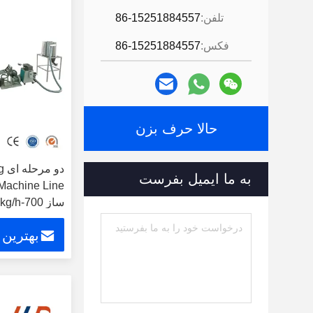
تلفن:
86-15251884557
فکس:
86-15251884557
حالا حرف بزن
دو
به ما ایمیل بفرست
ساز 700-1000kg/h
بهترین