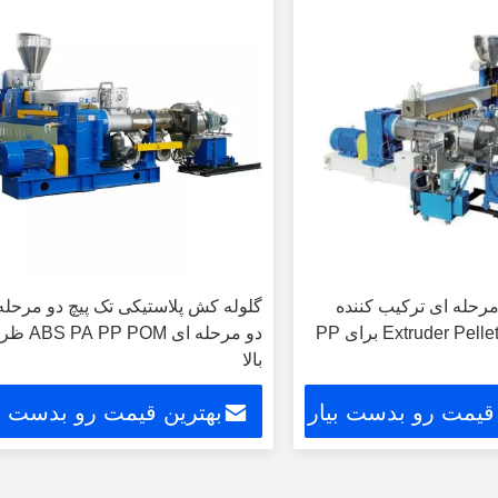
مرحله ای ترکیب کننده
گلوله کش پلاستیکی تک پیچ دو مرحله
Extruder Pelletizing System برای PP
دو مرحله ای POM
بالا
 قیمت رو بدست بیار
بهترین قیمت رو بدست بی