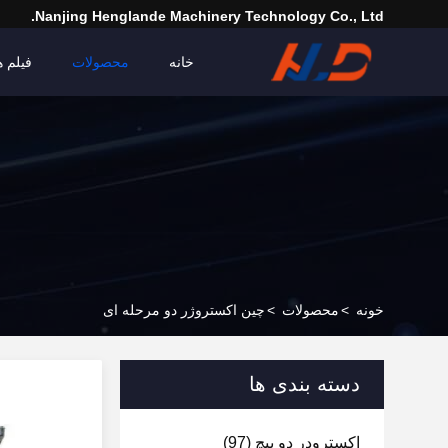
Nanjing Henglande Machinery Technology Co., Ltd.
خانه
محصولات
فیلم ه
خونه
>
محصولات
>
چین اکستروژر دو مرحله ای
دسته بندی ها
اکسترودر دو پیچ
(97)