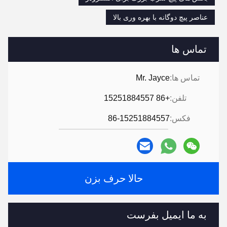
عناصر پیچ دوگانه با بهره وری بالا
تماس ها
تماس ها:
Mr. Jayce
تلفن:
+86 15251884557
فکس:
86-15251884557
حالا حرف بزن
به ما ایمیل بفرست