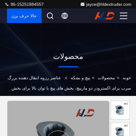
86-15251884557
jayce@hldextruder.com
حالا حرف بزن
محصولات
خونه
>
محصولات
>
پیچ و بشکه
>
عناصر رزوه انتقال دهنده بزرگ
سرب برای اکسترودر دو مارپیچ، بخش های پیچ با توان بالا برای بخش
تغذیه