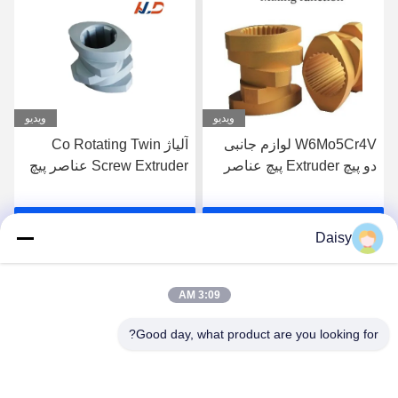
ویدیو
ویدیو
W6Mo5Cr4V لوازم جانبی
آلیاژ Co Rotating Twin
دو پیچ Extruder پیچ عناصر
Screw Extruder عناصر پیچ
عنصر رشته صنعتی
برای اکستروژن درجه بالا
بهترین قیمت رو بدست
بهترین قیمت رو بدست
Daisy
بیار
بیار
3:09 AM
Good day, what product are you looking for?
Nanjing Henglande Machinery Technology Co.,
Ltd.