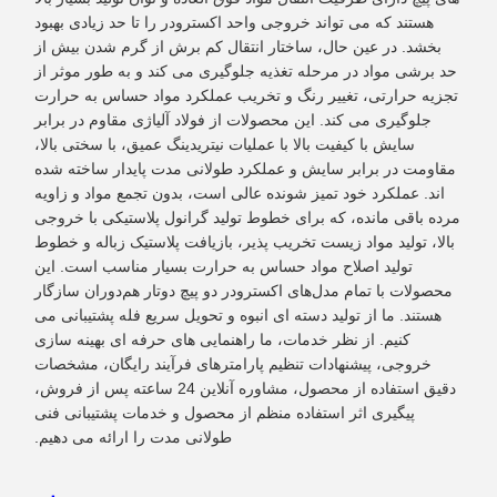
هستند که می تواند خروجی واحد اکسترودر را تا حد زیادی بهبود
بخشد. در عین حال، ساختار انتقال کم برش از گرم شدن بیش از
حد برشی مواد در مرحله تغذیه جلوگیری می کند و به طور موثر از
تجزیه حرارتی، تغییر رنگ و تخریب عملکرد مواد حساس به حرارت
جلوگیری می کند. این محصولات از فولاد آلیاژی مقاوم در برابر
سایش با کیفیت بالا با عملیات نیتریدینگ عمیق، با سختی بالا،
مقاومت در برابر سایش و عملکرد طولانی مدت پایدار ساخته شده
اند. عملکرد خود تمیز شونده عالی است، بدون تجمع مواد و زاویه
مرده باقی مانده، که برای خطوط تولید گرانول پلاستیکی با خروجی
بالا، تولید مواد زیست تخریب پذیر، بازیافت پلاستیک زباله و خطوط
تولید اصلاح مواد حساس به حرارت بسیار مناسب است. این
محصولات با تمام مدل‌های اکسترودر دو پیچ دوتار هم‌دوران سازگار
هستند. ما از تولید دسته ای انبوه و تحویل سریع فله پشتیبانی می
کنیم. از نظر خدمات، ما راهنمایی های حرفه ای بهینه سازی
خروجی، پیشنهادات تنظیم پارامترهای فرآیند رایگان، مشخصات
دقیق استفاده از محصول، مشاوره آنلاین 24 ساعته پس از فروش،
پیگیری اثر استفاده منظم از محصول و خدمات پشتیبانی فنی
طولانی مدت را ارائه می دهیم.