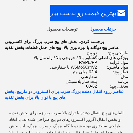
بهترین قیمت رو بدست بیار
جزئیات محصول
توضیحات محصول
برجسته کردن:
بخش های پیچ سرب بزرگ برای اکسترودر
,
عناصر پیچ دوگانه با بهره وری بالا
,
پیچ های حمل قطعات بخش تغذیه
طراحی پیچ:
دو پیچ
ویژگی های اصلی:
گشتاور بالا / خروجی بالا / راندمان بالا
مواد فرآیند:
PA/PE/PP
مواد ماشین:
W6Mo5Cr4V2 یا سفارشی
قطر پیچ:
62.4 میلی متر
مدل:
سفارشی
برنامه:
پلت ساز پلاستیکی
سختی پیچ:
60-62
عناصر رزوه انتقال دهنده بزرگ سرب برای اکسترودر دو مارپیچ، بخش
های پیچ با توان بالا برای بخش تغذیه
المان‌های پیچ انتقال دهنده با توان بالا سرب به‌ویژه برای بخش تغذیه
و بخش انتقال اگزوز اکسترودرهای دو پیچ طراحی شده‌اند. با اتخاذ
طراحی ساختاری بهینه شده با گام بزرگ و سرب بزرگ، این بخش
های پیچ دارای ظرفیت انتقال مواد فوق العاده و توان تولید بسیار بالا