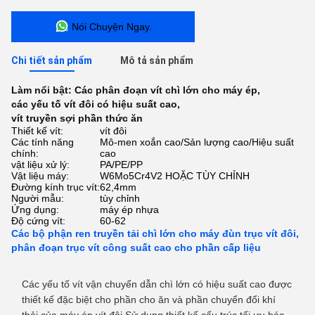
Nói Chuyện Ngay.
Chi tiết sản phẩm
Mô tả sản phẩm
Làm nổi bật:
Các phân đoạn vít chì lớn cho máy ép
,
các yếu tố vít đôi có hiệu suất cao
,
vít truyền sợi phần thức ăn
Thiết kế vít:
vít đôi
Các tính năng
Mô-men xoắn cao/Sản lượng cao/Hiệu suất
chính:
cao
vật liệu xử lý:
PA/PE/PP
Vật liệu máy:
W6Mo5Cr4V2 HOẶC TÙY CHỈNH
Đường kính trục vít:
62,4mm
Người mẫu:
tùy chỉnh
Ứng dụng:
máy ép nhựa
Độ cứng vít:
60-62
Các bộ phận ren truyền tải chì lớn cho máy đùn trục vít đôi,
phân đoạn trục vít công suất cao cho phần cấp liệu
Các yếu tố vít vận chuyển dẫn chì lớn có hiệu suất cao được
thiết kế đặc biệt cho phần cho ăn và phần chuyển đổi khí