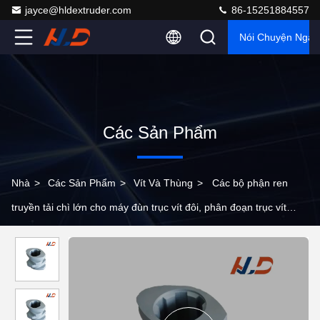
jayce@hldextruder.com
86-15251884557
Nói Chuyện Ngay
Các Sản Phẩm
Nhà
>
Các Sản Phẩm
>
Vít Và Thùng
>
Các bộ phận ren
truyền tải chì lớn cho máy đùn trục vít đôi, phân đoạn trục vít
công suất cao cho phần cấp liệu