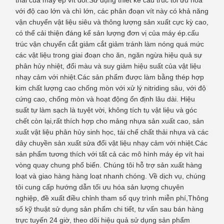
thải của máy ép vít đôi.Sử dụng thiết kế cấu trúc tối ưu hóa
với độ cao lớn và chì lớn, các phân đoạn vít này có khả năng
vận chuyển vật liệu siêu và thông lượng sản xuất cực kỳ cao,
có thể cải thiện đáng kể sản lượng đơn vị của máy ép.cấu
trúc vận chuyển cắt giảm cắt giảm tránh làm nóng quá mức
các vật liệu trong giai đoạn cho ăn, ngăn ngừa hiệu quả sự
phân hủy nhiệt, đổi màu và suy giảm hiệu suất của vật liệu
nhạy cảm với nhiệt.Các sản phẩm được làm bằng thép hợp
kim chất lượng cao chống mòn với xử lý nitriding sâu, với độ
cứng cao, chống mòn và hoạt động ổn định lâu dài. Hiệu
suất tự làm sạch là tuyệt vời, không tích tụ vật liệu và góc
chết còn lại,rất thích hợp cho mảng nhựa sản xuất cao, sản
xuất vật liệu phân hủy sinh học, tái chế chất thải nhựa và các
dây chuyền sản xuất sửa đổi vật liệu nhạy cảm với nhiệt.Các
sản phẩm tương thích với tất cả các mô hình máy ép vít hai
vòng quay chung phổ biến. Chúng tôi hỗ trợ sản xuất hàng
loạt và giao hàng hàng loạt nhanh chóng. Về dịch vụ, chúng
tôi cung cấp hướng dẫn tối ưu hóa sản lượng chuyên
nghiệp, đề xuất điều chỉnh tham số quy trình miễn phí,Thông
số kỹ thuật sử dụng sản phẩm chi tiết, tư vấn sau bán hàng
trực tuyến 24 giờ, theo dõi hiệu quả sử dụng sản phẩm