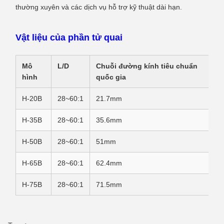
thường xuyên và các dịch vụ hỗ trợ kỹ thuật dài hạn.
Vật liệu của phần tử quai
Mô
L/D
Chuỗi đường kính tiêu chuẩn
hình
quốc gia
H-20B
28~60:1
21.7mm
H-35B
28~60:1
35.6mm
H-50B
28~60:1
51mm
H-65B
28~60:1
62.4mm
H-75B
28~60:1
71.5mm