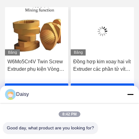
Băng
Băng
hình
hình
W6Mo5Cr4V Twin Screw
Đồng hợp kim xoay hai vít
Extruder phụ kiện Vòng
Extruder các phần tử vít
trục Các yếu tố dây công
cho vít cao cấp
nghiệp
Nói Chuyện Ngay.
Nói Chuyện Ngay.
Daisy
8:42 PM
Good day, what product are you looking for?
Nanjing Henglande Machinery Technology Co.,