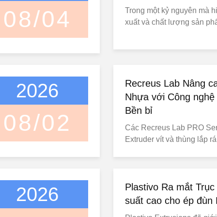
08/04
Trong một kỷ nguyên mà h
xuất và chất lượng sản phẩ
trọng, máy đùn trục vít đôi
những giải pháp mang tính
cho các ngành công nghiệp
polymer đến sản xuất thự
cỗ máy tinh vi này mang lạ
Recreus Lab Nâng ca
2026
kiểm soát chưa từng có đối 
Nhựa với Công nghệ
Bền bỉ
08/02
Các Recreus Lab PRO Seri
Extruder vít và thùng lắp 
trào toàn cầu về tái chế và
nhựa, thiết bị xử lý hiệu q
cậy là yếu tố quan trọng.m
động tốt không chỉ là một 
Plastivo Ra mắt Trục 
2026
đổi nhựaTrong số các thà
suất cao cho ép đùn
xác của máy ép, c...