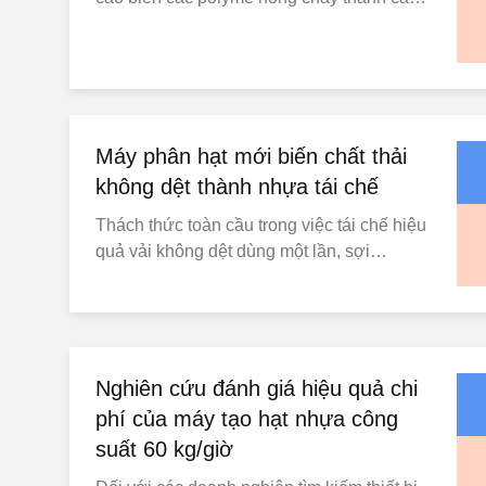
sản phẩm nhựa thiết yếu từ các tấm XPS
cách nhiệt đến các viên PS trong suốt và
các ống PE bền.Ở trung tâm của quá trình
sản xuất chính xác này nằm ở một thành
phần quan trọng: thùng bơm, phần này
không chỉ đơn giản, n...
Máy phân hạt mới biến chất thải
không dệt thành nhựa tái chế
Thách thức toàn cầu trong việc tái chế hiệu
quả vải không dệt dùng một lần, sợi
polyester, sợi nylon và các vật liệu tương
tự có thể đã tìm được giải pháp. Những vật
liệu sản xuất từng có giá trị này thường trở
thành chất thải khó xử lý sau khi sử dụng
một lần, gây ra cả những lo ngại về môi
Nghiên cứu đánh giá hiệu quả chi
trường ...
phí của máy tạo hạt nhựa công
suất 60 kg/giờ