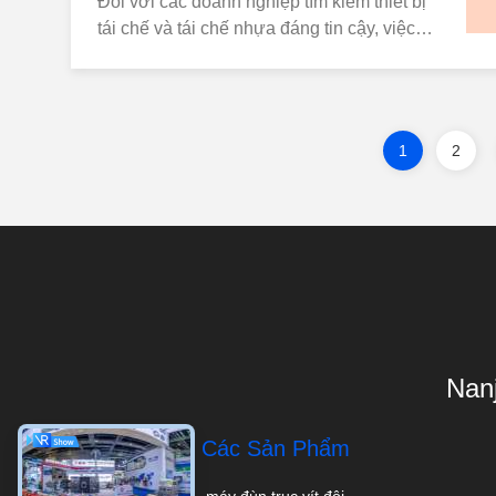
Đối với các doanh nghiệp tìm kiếm thiết bị
tái chế và tái chế nhựa đáng tin cậy, việc
chọn đúng máy làm viên nhựa là rất quan
trọng để tối đa hóa lợi nhuận đầu tư.Trong
số nhiều lựa chọn có sẵn, máy làm hạt
nhựa 60kg / giờ nổi bật như một giải pháp
1
2
đáng chú ý cho các hoạt động quy mô nhỏ
đến trung b...
Nanj
Các Sản Phẩm