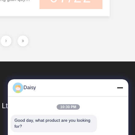
 tài nguyên và
giới tập trung
, việc tìm ra
và tiết kiệm
liệu này thành
Daisy
 Ltd.
10:30 PM
Good day, what product are you looking 
Liên Kết Nhanh
for?