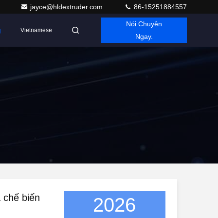
jayce@hldextruder.com
86-15251884557
Nói Chuyện
g
Vietnamese
Ngay.
 chế biến
2026