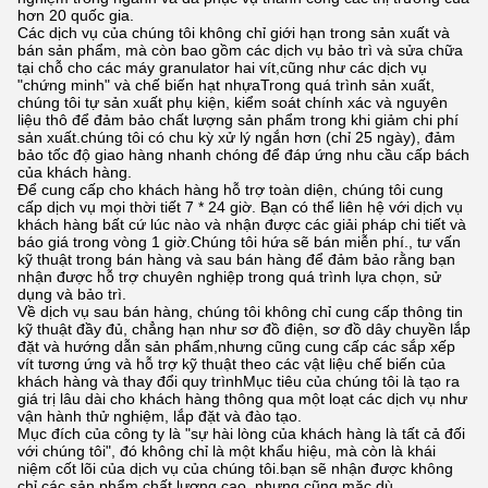
hơn 20 quốc gia.
Các dịch vụ của chúng tôi không chỉ giới hạn trong sản xuất và
bán sản phẩm, mà còn bao gồm các dịch vụ bảo trì và sửa chữa
tại chỗ cho các máy granulator hai vít,cũng như các dịch vụ
"chứng minh" và chế biến hạt nhựaTrong quá trình sản xuất,
chúng tôi tự sản xuất phụ kiện, kiểm soát chính xác và nguyên
liệu thô để đảm bảo chất lượng sản phẩm trong khi giảm chi phí
sản xuất.chúng tôi có chu kỳ xử lý ngắn hơn (chỉ 25 ngày), đảm
bảo tốc độ giao hàng nhanh chóng để đáp ứng nhu cầu cấp bách
của khách hàng.
Để cung cấp cho khách hàng hỗ trợ toàn diện, chúng tôi cung
cấp dịch vụ mọi thời tiết 7 * 24 giờ. Bạn có thể liên hệ với dịch vụ
khách hàng bất cứ lúc nào và nhận được các giải pháp chi tiết và
báo giá trong vòng 1 giờ.Chúng tôi hứa sẽ bán miễn phí., tư vấn
kỹ thuật trong bán hàng và sau bán hàng để đảm bảo rằng bạn
nhận được hỗ trợ chuyên nghiệp trong quá trình lựa chọn, sử
dụng và bảo trì.
Về dịch vụ sau bán hàng, chúng tôi không chỉ cung cấp thông tin
kỹ thuật đầy đủ, chẳng hạn như sơ đồ điện, sơ đồ dây chuyền lắp
đặt và hướng dẫn sản phẩm,nhưng cũng cung cấp các sắp xếp
vít tương ứng và hỗ trợ kỹ thuật theo các vật liệu chế biến của
khách hàng và thay đổi quy trìnhMục tiêu của chúng tôi là tạo ra
giá trị lâu dài cho khách hàng thông qua một loạt các dịch vụ như
vận hành thử nghiệm, lắp đặt và đào tạo.
Mục đích của công ty là "sự hài lòng của khách hàng là tất cả đối
với chúng tôi", đó không chỉ là một khẩu hiệu, mà còn là khái
niệm cốt lõi của dịch vụ của chúng tôi.bạn sẽ nhận được không
chỉ các sản phẩm chất lượng cao, nhưng cũng mặc dù