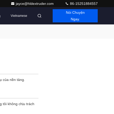
jayce@hldextruder.com
86-15251884557
Nói Chuyện
g
Vietnamese
Ngay.
vụ của nền tảng.
g tôi không chịu trách