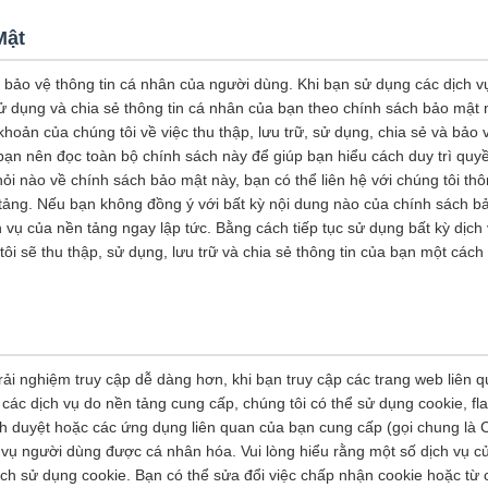
Mật
c bảo vệ thông tin cá nhân của người dùng. Khi bạn sử dụng các dịch 
sử dụng và chia sẻ thông tin cá nhân của bạn theo chính sách bảo mật
hoản của chúng tôi về việc thu thập, lưu trữ, sử dụng, chia sẻ và bảo 
bạn nên đọc toàn bộ chính sách này để giúp bạn hiểu cách duy trì quyề
ỏi nào về chính sách bảo mật này, bạn có thể liên hệ với chúng tôi thô
tảng. Nếu bạn không đồng ý với bất kỳ nội dung nào của chính sách b
vụ của nền tảng ngay lập tức. Bằng cách tiếp tục sử dụng bất kỳ dịch
ôi sẽ thu thập, sử dụng, lưu trữ và chia sẻ thông tin của bạn một các
ải nghiệm truy cập dễ dàng hơn, khi bạn truy cập các trang web liên 
các dịch vụ do nền tảng cung cấp, chúng tôi có thể sử dụng cookie, fl
nh duyệt hoặc các ứng dụng liên quan của bạn cung cấp (gọi chung là 
 vụ người dùng được cá nhân hóa. Vui lòng hiểu rằng một số dịch vụ củ
h sử dụng cookie. Bạn có thể sửa đổi việc chấp nhận cookie hoặc từ c