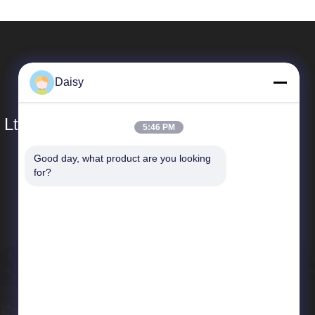
Daisy
 Ltd.
5:46 PM
Good day, what product are you looking 
Liên Kết Nhanh
for?
Hồ sơ công ty
Chuyến tham quan nhà máy
Kiểm soát chất lượng
Tin tức
Sơ đồ trang web