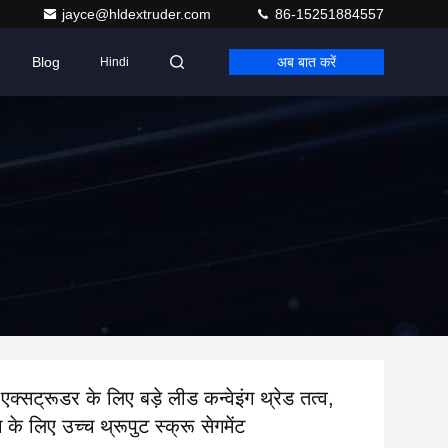
jayce@hldextruder.com
86-15251884557
Blog
अब बात करें
Hindi
 एक्सट्रूडर के लिए बड़े लीड कन्वेइंग थ्रेड तत्व,
के लिए उच्च थ्रूपुट स्क्रू सेगमेंट