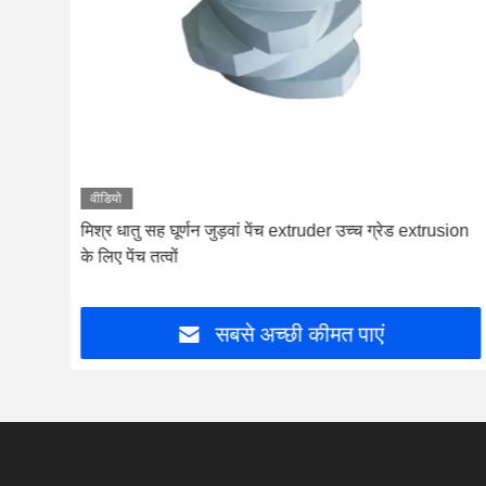
वीडियो
क्रू
मिश्र धातु सह घूर्णन जुड़वां पेंच extruder उच्च ग्रेड extrusion
के लिए पेंच तत्वों
सबसे अच्छी कीमत पाएं