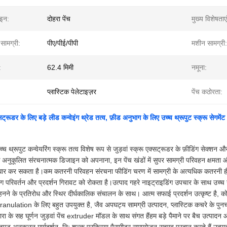
ाइन:
दोहरा पेंच
मुख्य विशेषताएं
 सामग्री:
पीए/पीई/पीपी
मशीन सामग्री:
:
62.4 मिमी
नमूना:
प्लास्टिक पेलेटाइज़र
पेंच कठोरता:
सट्रूडर के लिए बड़े लीड कन्वेइंग थ्रेड तत्व, फ़ीड अनुभाग के लिए उच्च थ्रूपुट स्क्रू सेगमेंट
च्च थ्रूपुट कन्वेयरिंग स्क्रू तत्व विशेष रूप से जुड़वां स्क्रू एक्सट्रूडर के फ़ीडिंग सेक्
े अनुकूलित संरचनात्मक डिजाइन को अपनाना, इन पेंच खंडों में सुपर सामग्री परिवहन क्षमता 
ुधार कर सकता है।कम कतरनी परिवहन संरचना फीडिंग चरण में सामग्री के अत्यधिक कतरनी हीटिंग 
 परिवर्तन और प्रदर्शन गिरावट को रोकता है।उत्पाद गहरे नाइट्राइडिंग उपचार के साथ उच्च गुणवत
नने के प्रतिरोध और स्थिर दीर्घकालिक संचालन के साथ। आत्म सफाई प्रदर्शन उत्कृष्ट है, 
granulation के लिए बहुत उपयुक्त है, जैव अपघट्य सामग्री उत्पादन, प्लास्टिक कचरे के पुनर
ारा के सह घूर्णन जुड़वां पेंच extruder मॉडल के साथ संगत हैंहम बड़े पैमाने पर बैच उत्पादन 