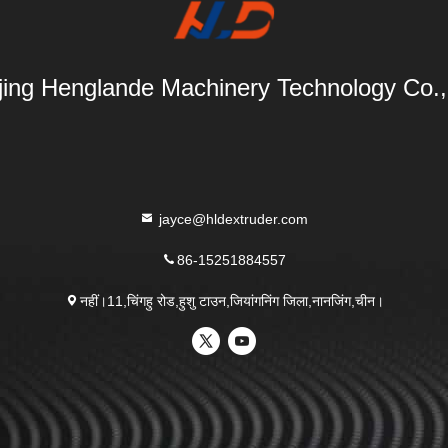
ing Henglande Machinery Technology Co.,
jayce@hldextruder.com
86-15251884557
नहीं।11,चिंगहु रोड,हुशु टाउन,जियांगनिंग जिला,नानजिंग,चीन।