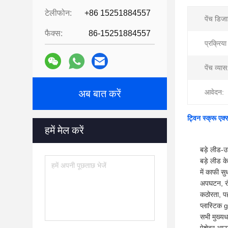
टेलीफोन:
+86 15251884557
पेंच डिज
फैक्स:
86-15251884557
प्रक्रिया
पेंच व्यास
अब बात करें
आवेदन:
ट्विन स्क्रू एक्
हमें मेल करें
बड़े लीड-उ
बड़े लीड क
में काफी स
अपघटन, रंग
कठोरता, पह
प्लास्टिक 
सभी मुख्यध