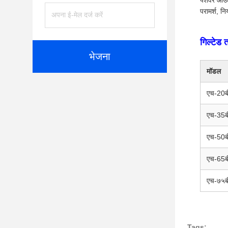
पेशेवर आउट
परामर्श, न
गिल्टेड 
भेजना
मॉडल
एच-20ब
एच-35ब
एच-50ब
एच-65ब
एच-७५ब
Tags: