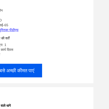
चीन
SO
एसई-65
पुस्तिका पीडीएफ
ी शर्तें
्रा: 1
कार्य दिवस
ी
बसे अच्छी कीमत पाएं
 वाले धागे