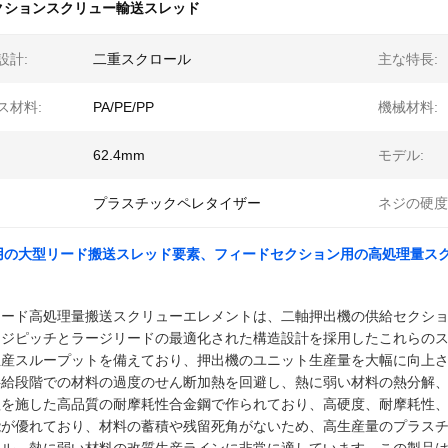
クションスクリュー輸送スレッド
設計:
二重スクロール
主な特長:
ス材料:
PA/PE/PP
機械材料:
62.4mm
モデル:
プラスチックペレタイザー
ネジの硬度
用の大型リード搬送スレッド要素、フィードセクション用の高処理量ス
リード高処理量搬送スクリューエレメントは、二軸押出機の供給セクシ
ージピッチとラージリードの最適化された構造設計を採用したこれらの
生産スループットを備えており、押出機のユニット生産量を大幅に向上
供給段階での材料の過度のせん断加熱を回避し、熱に弱い材料の熱分解
理を施した高品質の耐摩耗性合金鋼で作られており、高硬度、耐摩耗性
能が優れており、材料の蓄積や残留死角がないため、高生産量のプラス