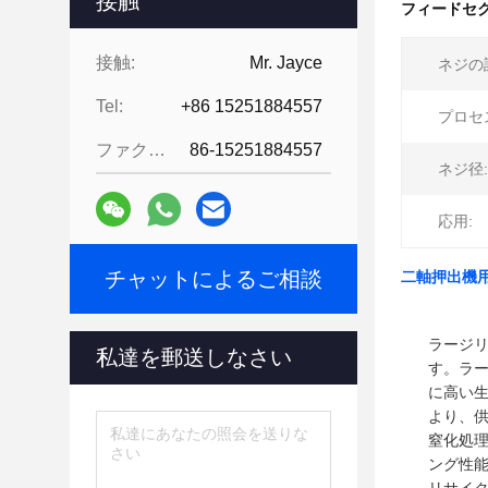
接触
フィードセ
接触:
Mr. Jayce
ネジの
Tel:
+86 15251884557
プロセ
ファクシミリ:
86-15251884557
ネジ径:
応用:
チャットによるご相談
二軸押出機
ラージ
私達を郵送しなさい
す。ラ
に高い
より、
窒化処
ング性