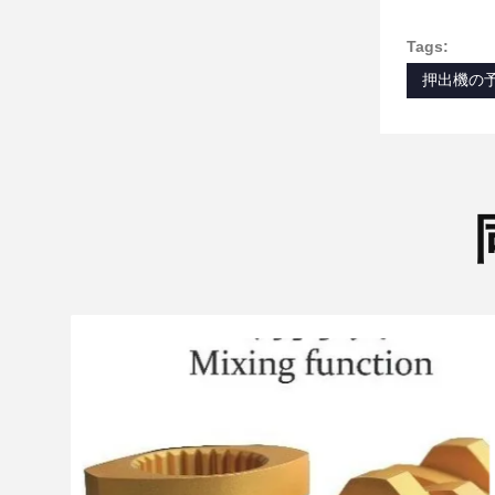
Tags:
押出機の