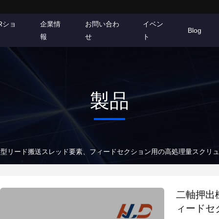
Rショ
企業情
お問い合わ
イベン
Blog
報
せ
ト
製品
大型リード搬送スレッド要素、フィードセクション用の高処理量スクリ
二軸押出
ィードセ