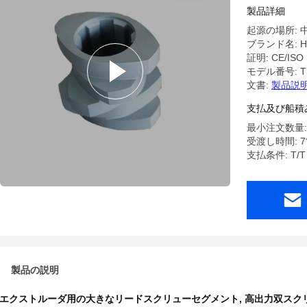
ント
製品詳細
起源の場所: 
ブランド名: H
証明: CE/ISO
モデル番号: TS
文書:
製品説明
支払及び船積
最小注文数量:
受渡し時間: 
支払条件: T/T
製品の説明
エクストルーダ用の大きなリードスクリューセグメント
,
高出力双スク