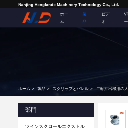
Nanjing Henglande Machinery Technology Co., Ltd.
ホー
製
ビデ
V
ム
品
オ
ー
ホーム
>
製品
>
スクリップとバレル
>
二軸押出機用の
部門
ツインスクロールエクストル