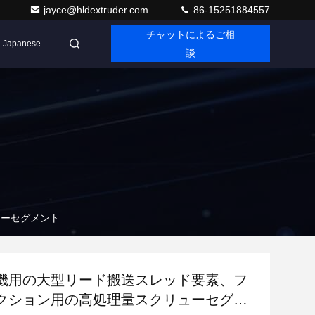
jayce@hldextruder.com
86-15251884557
チャットによるご相
Japanese
談
ューセグメント
機用の大型リード搬送スレッド要素、フ
クション用の高処理量スクリューセグメ