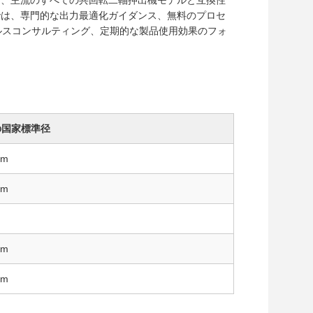
は、主流のすべての共回転二軸押出機モデルと互換性
では、専門的な出力最適化ガイダンス、無料のプロセ
ルスコンサルティング、定期的な製品使用効果のフォ
の国家標準径
mm
mm
mm
mm