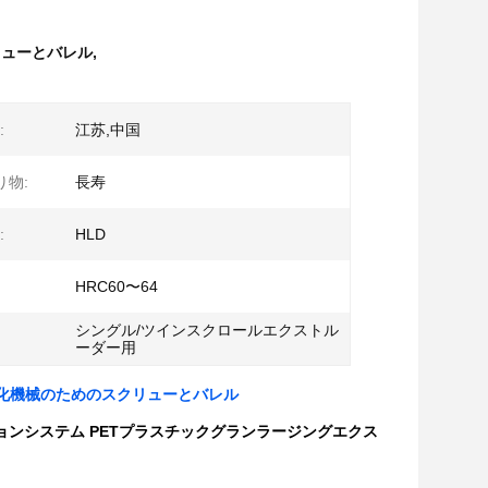
リューとバレル
,
:
江苏,中国
り物:
長寿
:
HLD
HRC60〜64
シングル/ツインスクロールエクストル
ーダー用
ット化機械のためのスクリューとバレル
ンシステム PETプラスチックグランラージングエクス