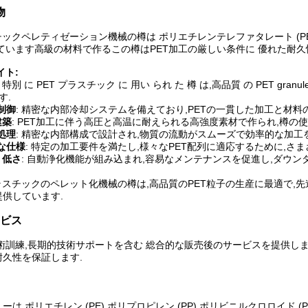
物
チックペレティゼーション機械の樽は ポリエチレンテレファタレート (P
ています高級の材料で作るこの樽はPET加工の厳しい条件に 優れた耐
イト:
: 特別 に PET プラスチック に 用い られ た 樽 は,高品質 の PET gra
す.
制御
: 精密な内部冷却システムを備えており,PETの一貫した加工と材
建築
: PET加工に伴う高圧と高温に耐えられる高強度素材で作られ,樽の
処理
: 精密な内部構成で設計され,物質の流動がスムーズで効率的な加工
な仕様
: 特定の加工要件を満たし,様々なPET配列に適応するために,さ
 低さ
: 自動浄化機能が組み込まれ,容易なメンテナンスを促進し,ダウ
ラスチックのペレット化機械の樽は,高品質のPET粒子の生産に最適で
供しています.
ビス
術訓練,長期的技術サポートを含む 総合的な販売後のサービスを提供し
久性を保証します.
ーは,ポリエチレン (PE),ポリプロピレン (PP),ポリビニルクロロイド