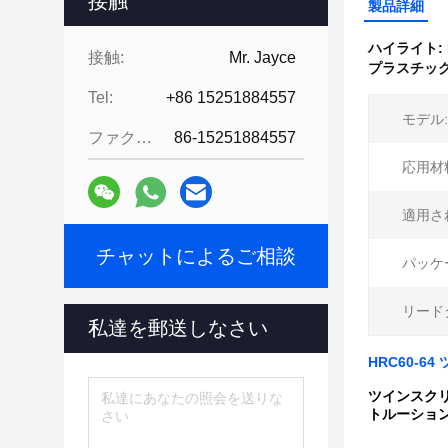
接触
製品詳細
ハイライト:
接触:
Mr. Jayce
プラスチッ
Tel:
+86 15251884557
モデル:
ファクシミリ:
86-15251884557
応用材
適用さ
チャットによるご相談
パッケ
リード
私達を郵送しなさい
HRC60-
ツインスク
トルーショ