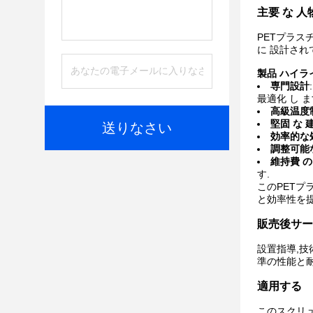
主要 な 人
PETプラス
に 設計され
製品 ハイラ
専門設計
最適化 し ま
高級温度
堅固 な 
送りなさい
効率的な
調整可能
維持費 の
す.
このPETプ
と効率性を提
販売後サー
設置指導,技
準の性能と耐
適用する
このスクリュ