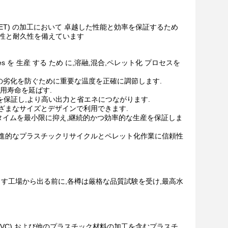
ET) の加工において 卓越した性能と効率を保証するため
久性と耐久性を備えています
nules を 生産 する ため に,溶融,混合,ペレット化 プロセスを
料の劣化を防ぐために重要な温度を正確に調節します.
使用寿命を延ばす.
を保証し,より高い出力と省エネにつながります.
まざまなサイズとデザインで利用できます.
ンタイムを最小限に抑え,継続的かつ効率的な生産を保証しま
,先進的なプラスチックリサイクルとペレット化作業に信頼性
ます工場から出る前に,各樽は厳格な品質試験を受け,最高水
 (PVC) および他のプラスチック材料の加工を含むプラスチ