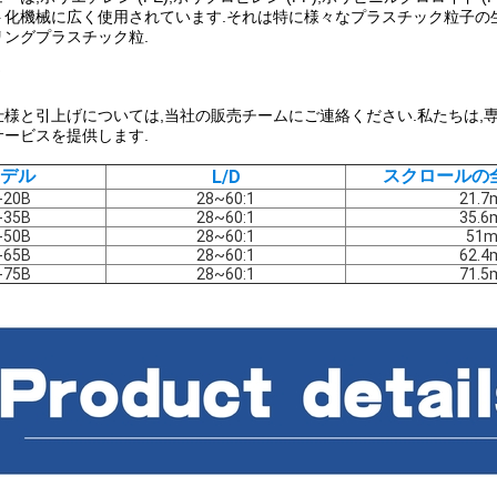
ト化機械に広く使用されています.それは特に様々なプラスチック粒子の
リングプラスチック粒.
仕様と引上げについては,当社の販売チームにご連絡ください.私たちは,
サービスを提供します.
デル
スクロールの
L/D
-20B
28~60:1
21.
-35B
28~60:1
35.
-50B
28~60:1
51
-65B
28~60:1
62.
-75B
28~60:1
71.