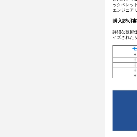
ックペレッ
エンジニア
購入説明書
詳細な技術
イズされた
モ
H
H
H
H
H