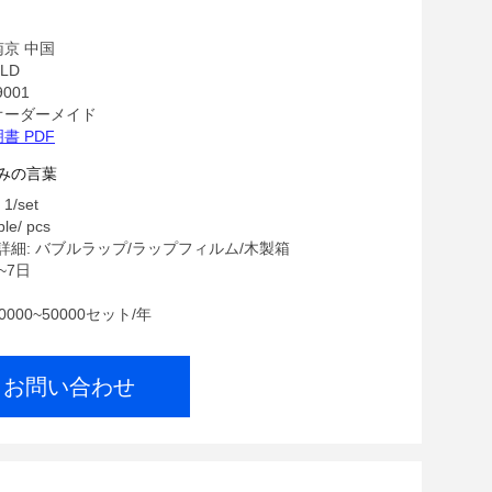
ーとバレル
南京 中国
LD
9001
オーダーメイド
書 PDF
みの言葉
/set
le/ pcs
細: バブルラップ/ラップフィルム/木製箱
~7日
0000~50000セット/年
お問い合わせ