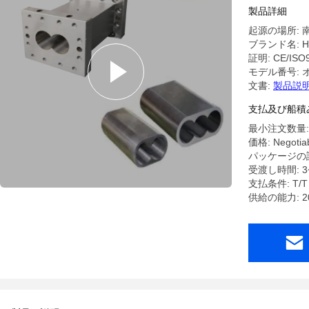
スクリュ
製品詳細
起源の場所: 
ブランド名: H
証明: CE/ISO
モデル番号: 
文書:
製品説明
支払及び船積
最小注文数量: 1
価格: Negotiab
パッケージの詳
受渡し時間: 3
支払条件: T/T
供給の能力: 2