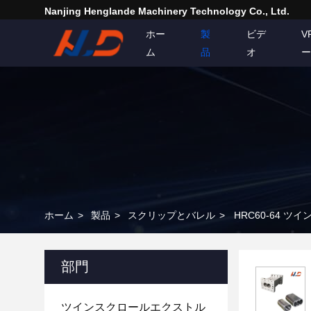
Nanjing Henglande Machinery Technology Co., Ltd.
ホー
製
ビデ
V
ム
品
オ
ー
ホーム
>
製品
>
スクリップとバレル
>
HRC60-64
部門
ツインスクロールエクストル