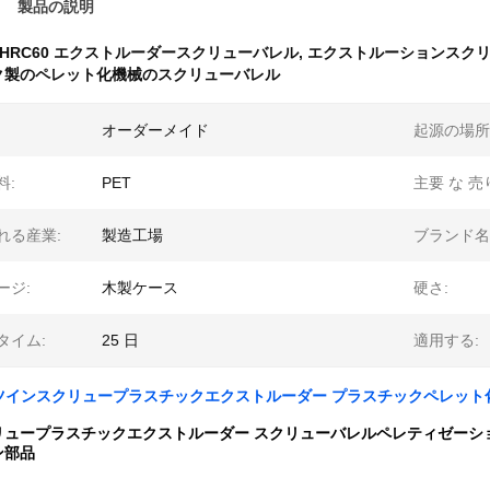
製品の説明
HRC60 エクストルーダースクリューバレル
,
エクストルーションスク
ク製のペレット化機械のスクリューバレル
オーダーメイド
起源の場所
料:
PET
主要 な 売
れる産業:
製造工場
ブランド名
ージ:
木製ケース
硬さ:
タイム:
25 日
適用する:
64 ツインスクリュープラスチックエクストルーダー プラスチックペレ
リュープラスチックエクストルーダー スクリューバレルペレティゼーショ
ン部品