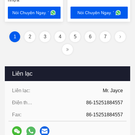
Nói Chuyện Ngay. '
Nói Chuyện Ngay. '
1
2
3
4
5
6
7
Liên lạc
Liên lạc:
Mr. Jayce
Điện thoại:
86-15251884557
Fax:
86-15251884557