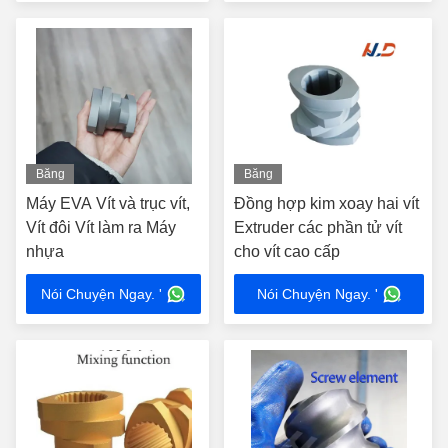
Băng
Băng
hình
hình
Máy EVA Vít và trục vít,
Đồng hợp kim xoay hai vít
Vít đôi Vít làm ra Máy
Extruder các phần tử vít
nhựa
cho vít cao cấp
Nói Chuyện Ngay. '
Nói Chuyện Ngay. '