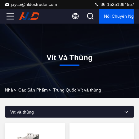
jayce@hldextruder.com
86-15251884557
Nói Chuyện Ngay
Vít Và Thùng
Nhà
>
Các Sản Phẩm
>
Trung Quốc Vít và thùng
Vít và thùng