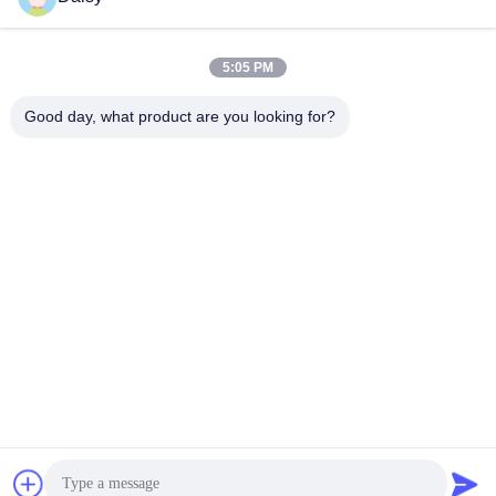
5:05 PM
Good day, what product are you looking for?
Nanjing Henglande Machinery Technology Co.,
Ltd.
jayce@hldextruder.com
86-15251884557
Không.11Đường Qinghu, thị trấn Hushu, quận Jiangning,
Nam Kinh, Trung Quốc.
Trung Quốc Chất lượng tốt máy đùn trục vít đôi Nhà cung
cấp. 2024-2026 Nanjing Henglande Machinery Technology
Co., Ltd. Tất cả các quyền được bảo lưu.