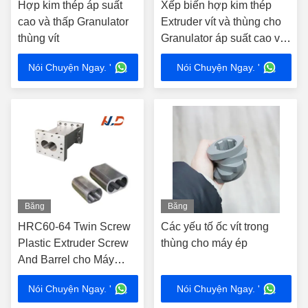
Hợp kim thép áp suất
Xếp biến hợp kim thép
cao và thấp Granulator
Extruder vít và thùng cho
thùng vít
Granulator áp suất cao và
thấp
Nói Chuyện Ngay. '
Nói Chuyện Ngay. '
Băng
Băng
hình
hình
HRC60-64 Twin Screw
Các yếu tố ốc vít trong
Plastic Extruder Screw
thùng cho máy ép
And Barrel cho Máy
Pelletizing Nhựa
Nói Chuyện Ngay. '
Nói Chuyện Ngay. '