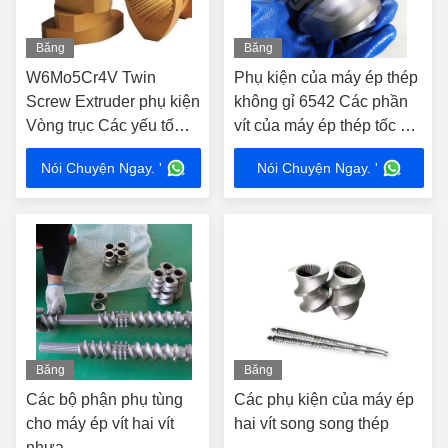
Băng
Băng
hình
hình
W6Mo5Cr4V Twin
Phụ kiện của máy ép thép
Screw Extruder phụ kiện
không gỉ 6542 Các phần
Vòng trục Các yếu tố
vít của máy ép thép tốc độ
dây công nghiệp
cao
Nói Chuyện Ngay. '
Nói Chuyện Ngay. '
Băng
Băng
hình
hình
Các bộ phận phụ tùng
Các phụ kiện của máy ép
cho máy ép vít hai vít
hai vít song song thép
nhựa