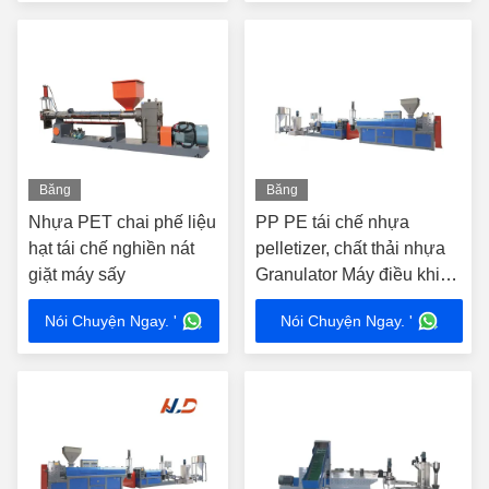
Băng
Băng
hình
hình
Nhựa PET chai phế liệu
PP PE tái chế nhựa
hạt tái chế nghiền nát
pelletizer, chất thải nhựa
giặt máy sấy
Granulator Máy điều khiển
tự động
Nói Chuyện Ngay. '
Nói Chuyện Ngay. '