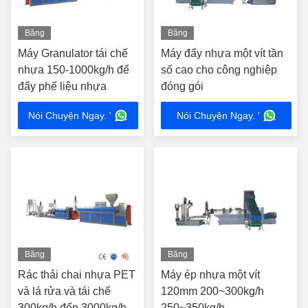
Băng
Băng
hình
hình
Máy Granulator tái chế
Máy đẩy nhựa một vít tần
nhựa 150-1000kg/h để
số cao cho công nghiệp
đẩy phế liệu nhựa
đóng gói
Nói Chuyện Ngay. '
Nói Chuyện Ngay. '
Băng
Băng
hình
hình
Rác thải chai nhựa PET
Máy ép nhựa một vít
và lá rửa và tái chế
120mm 200~300kg/h
300kg/h đến 3000kg/h
250~350kg/h