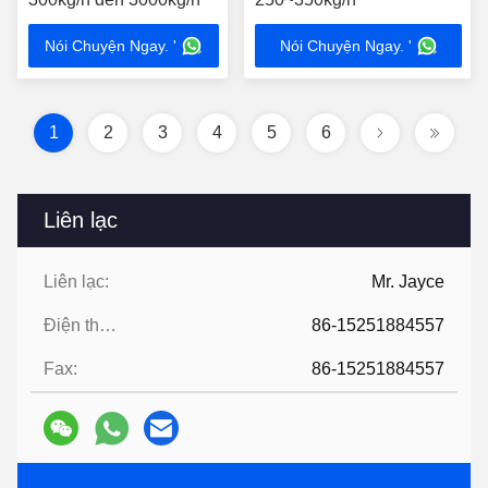
Nói Chuyện Ngay. '
Nói Chuyện Ngay. '
1
2
3
4
5
6
Liên lạc
Liên lạc:
Mr. Jayce
Điện thoại:
86-15251884557
Fax:
86-15251884557