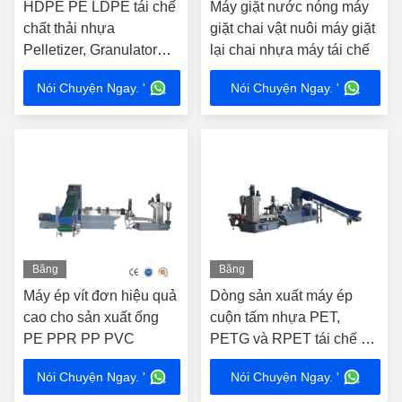
HDPE PE LDPE tái chế
Máy giặt nước nóng máy
chất thải nhựa
giặt chai vật nuôi máy giặt
Pelletizer, Granulator
lại chai nhựa máy tái chế
nhựa một vít
Nói Chuyện Ngay. '
Nói Chuyện Ngay. '
Băng
Băng
hình
hình
Máy ép vít đơn hiệu quả
Dòng sản xuất máy ép
cao cho sản xuất ống
cuộn tấm nhựa PET,
PE PPR PP PVC
PETG và RPET tái chế ba
lớp ABA 500kg/h.
Nói Chuyện Ngay. '
Nói Chuyện Ngay. '