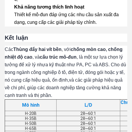
Khả năng tương thích linh hoạt
Thiết kế mô-đun đáp ứng các nhu cầu sản xuất đa
dạng, cung cấp các giải pháp tùy chỉnh.
Kết luận
Các
Thùng đẩy hai vít bền
, với
chống mòn cao, chống
nhiệt độ cao
, và
cấu trúc mô-đun
, là một sự lựa chọn lý
tưởng để xử lý nhựa kỹ thuật như PA, PC và ABS. Cho dù
trong ngành công nghiệp ô tô, điện tử, đóng gói hoặc y tế,
nó cung cấp hiệu quả, ổn định,và các giải pháp hiệu quả
về chi phí, giúp các doanh nghiệp tăng cường khả năng
cạnh tranh và thị phần.
Chuỗ
Mô hình
L/D
H-20B
28~60:1
H-35B
28~60:1
H-50B
28~60:1
H-65B
28~60:1