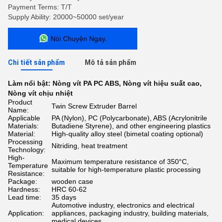
Payment Terms: T/T
Supply Ability: 20000~50000 set/year
Nói Chuyện Ngay.
Chi tiết sản phẩm
Mô tả sản phẩm
Làm nổi bật:
Nòng vít PA PC ABS
,
Nòng vít hiệu suất cao
,
Nòng vít chịu nhiệt
Product
Twin Screw Extruder Barrel
Name:
Applicable
PA (Nylon), PC (Polycarbonate), ABS (Acrylonitrile
Materials:
Butadiene Styrene), and other engineering plastics
Material:
High-quality alloy steel (bimetal coating optional)
Processing
Nitriding, heat treatment
Technology:
High-
Maximum temperature resistance of 350°C,
Temperature
suitable for high-temperature plastic processing
Resistance:
Package:
wooden case
Hardness:
HRC 60-62
Lead time:
35 days
Automotive industry, electronics and electrical
Application:
appliances, packaging industry, building materials,
medical devices