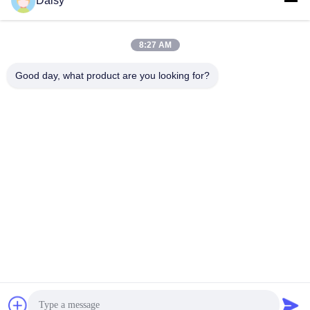
Daisy
8:27 AM
Good day, what product are you looking for?
Nanjing Henglande Machinery Technology Co.,
Ltd.
jayce@hldextruder.com
86-15251884557
Không.11Đường Qinghu, thị trấn Hushu, quận Jiangning,
Nam Kinh, Trung Quốc.
Trung Quốc Chất lượng tốt máy đùn trục vít đôi Nhà cung
cấp. 2024-2026 Nanjing Henglande Machinery Technology
Co., Ltd. Tất cả các quyền được bảo lưu.