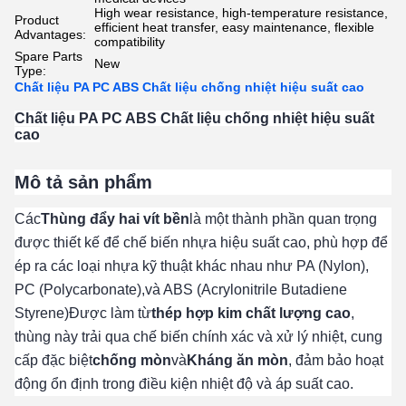
High wear resistance, high-temperature resistance,
Product
efficient heat transfer, easy maintenance, flexible
Advantages:
compatibility
Spare Parts
New
Type:
Chất liệu PA PC ABS Chất liệu chống nhiệt hiệu suất cao
Chất liệu PA PC ABS Chất liệu chống nhiệt hiệu suất
cao
Mô tả sản phẩm
Các
Thùng đẩy hai vít bền
là một thành phần quan trọng
được thiết kế để chế biến nhựa hiệu suất cao, phù hợp để
ép ra các loại nhựa kỹ thuật khác nhau như PA (Nylon),
PC (Polycarbonate),và ABS (Acrylonitrile Butadiene
Styrene)Được làm từ
thép hợp kim chất lượng cao
,
thùng này trải qua chế biến chính xác và xử lý nhiệt, cung
cấp đặc biệt
chống mòn
và
Kháng ăn mòn
, đảm bảo hoạt
động ổn định trong điều kiện nhiệt độ và áp suất cao.