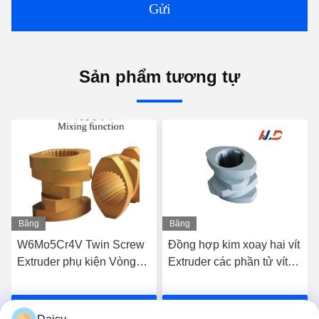
Gửi
Sản phẩm tương tự
Băng
Băng
hình
hình
W6Mo5Cr4V Twin Screw
Đồng hợp kim xoay hai vít
Extruder phụ kiện Vòng
Extruder các phần tử vít
trục Các yếu tố dây công
cho vít cao cấp
nghiệp
Nói Chuyện Ngay.
Nói Chuyện Ngay.