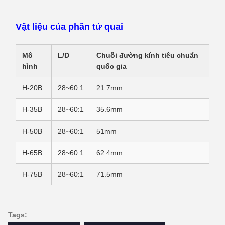
Vật liệu của phần tử quai
Mô
L/D
Chuỗi đường kính tiêu chuẩn
hình
quốc gia
H-20B
28~60:1
21.7mm
H-35B
28~60:1
35.6mm
H-50B
28~60:1
51mm
H-65B
28~60:1
62.4mm
H-75B
28~60:1
71.5mm
Tags: