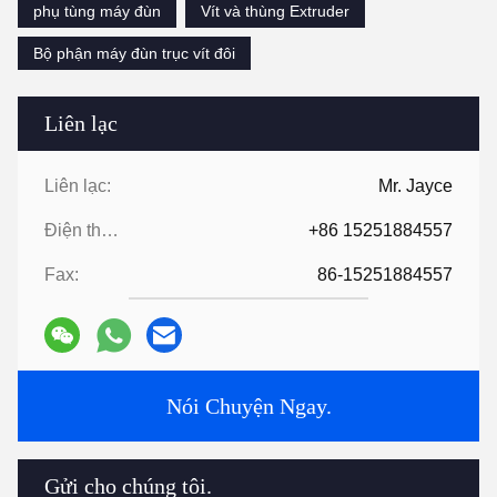
phụ tùng máy đùn
Vít và thùng Extruder
Bộ phận máy đùn trục vít đôi
Liên lạc
Liên lạc:
Mr. Jayce
Điện thoại:
+86 15251884557
Fax:
86-15251884557
Nói Chuyện Ngay.
Gửi cho chúng tôi.