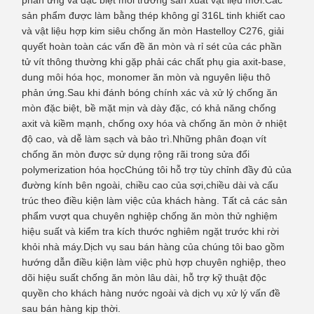
phản ứng và đặc biệt môi trường sản xuất vật liệu mới.Các
sản phẩm được làm bằng thép không gỉ 316L tinh khiết cao
và vật liệu hợp kim siêu chống ăn mòn Hastelloy C276, giải
quyết hoàn toàn các vấn đề ăn mòn và rỉ sét của các phần
tử vít thông thường khi gặp phải các chất phụ gia axit-base,
dung môi hóa học, monomer ăn mòn và nguyên liệu thô
phản ứng.Sau khi đánh bóng chính xác và xử lý chống ăn
mòn đặc biệt, bề mặt mịn và dày đặc, có khả năng chống
axit và kiềm mạnh, chống oxy hóa và chống ăn mòn ở nhiệt
độ cao, và dễ làm sạch và bảo trì.Những phân đoạn vít
chống ăn mòn được sử dụng rộng rãi trong sửa đổi
polymerization hóa họcChúng tôi hỗ trợ tùy chỉnh đầy đủ của
đường kính bên ngoài, chiều cao của sợi,chiều dài và cấu
trúc theo điều kiện làm việc của khách hàng. Tất cả các sản
phẩm vượt qua chuyên nghiệp chống ăn mòn thử nghiệm
hiệu suất và kiểm tra kích thước nghiêm ngặt trước khi rời
khỏi nhà máy.Dịch vụ sau bán hàng của chúng tôi bao gồm
hướng dẫn điều kiện làm việc phù hợp chuyên nghiệp, theo
dõi hiệu suất chống ăn mòn lâu dài, hỗ trợ kỹ thuật độc
quyền cho khách hàng nước ngoài và dịch vụ xử lý vấn đề
sau bán hàng kịp thời.