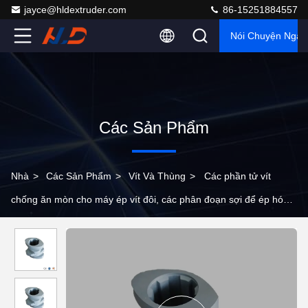
jayce@hldextruder.com
86-15251884557
Nói Chuyện Ngay
Các Sản Phẩm
Nhà
>
Các Sản Phẩm
>
Vít Và Thùng
>
Các phần tử vít
chống ăn mòn cho máy ép vít đôi, các phân đoạn sợi để ép hóa
học