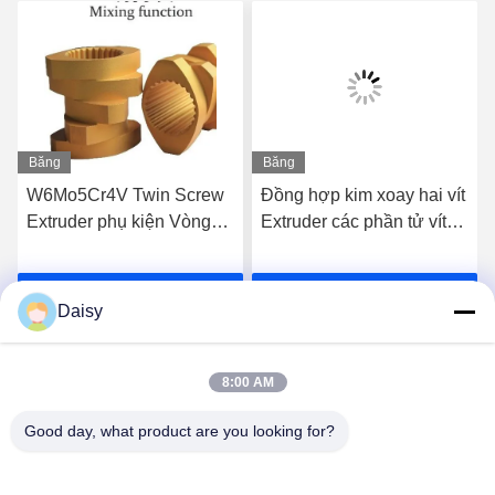
Băng
Băng
hình
hình
W6Mo5Cr4V Twin Screw
Đồng hợp kim xoay hai vít
Extruder phụ kiện Vòng
Extruder các phần tử vít
trục Các yếu tố dây công
cho vít cao cấp
nghiệp
Nói Chuyện Ngay.
Nói Chuyện Ngay.
Daisy
8:00 AM
Good day, what product are you looking for?
Nanjing Henglande Machinery Technology Co.,
Ltd.