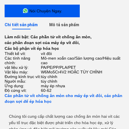
Nói Chuyện Ngay.
Chi tiết sản phẩm
Mô tả sản phẩm
Làm nổi bật:
Các phần tử vít chống ăn mòn
,
các phân đoạn sợi của máy ép vít đôi
,
Các bộ phận vít ép hóa học
Thiết kế vít:
vít đôi
Các tính năng
Mô-men xoắn cao/Sản lượng cao/Hiệu suất
chính:
cao
vật liệu xử lý:
PA/PE/PP/PLA/PET
Vật liệu máy:
W6Mo5Cr4V2 HOẶC TÙY CHỈNH
Đường kính trục vít:
tùy chỉnh
Người mẫu:
tùy chỉnh
Ứng dụng:
máy ép nhựa
Độ cứng vít:
60-62
Các phần tử vít chống ăn mòn cho máy ép vít đôi, các phân
đoạn sợi để ép hóa học
Chúng tôi cung cấp chất lượng cao chống ăn mòn hai vít các
yếu tố trục đặc biệt được phát triển cho hóa học ép, xử lý