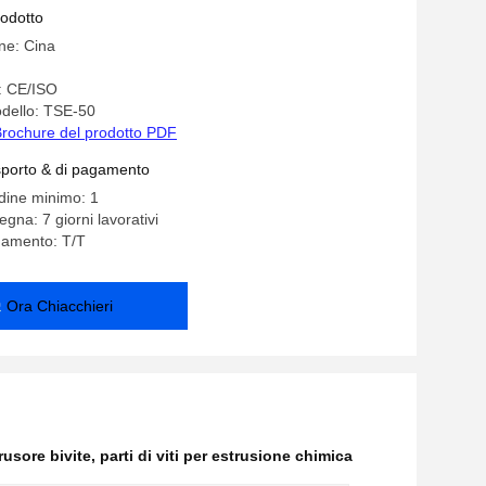
e chimica
rodotto
ine: Cina
e: CE/ISO
dello: TSE-50
rochure del prodotto PDF
asporto & di pagamento
rdine minimo: 1
gna: 7 giorni lavorativi
gamento: T/T
Ora Chiacchieri
trusore bivite
,
parti di viti per estrusione chimica