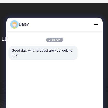
Daisy
 Ltd.
7:28 AM
Good day, what product are you looking 
Collegamenti Rapidi
for?
Profilo aziendale
Giro della fabbrica
Controllo di qualità
Notizie
Mappa del sito