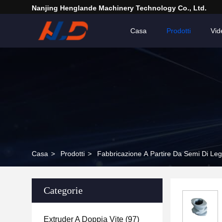
Nanjing Henglande Machinery Technology Co., Ltd.
Casa
Prodotti
Vid
Casa
>
Prodotti
>
Fabbricazione A Partire Da Semi Di Le
Categorie
Extruder A Doppia Vite
(97)