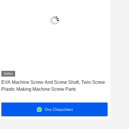
Video
Vid
EVA Machine Screw And Screw Shaft, Twin Screw
Elem
Plastic Making Machine Screw Parts
estr
Ora Chiacchieri