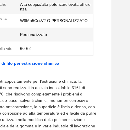
iche
Alta coppia/alta potenza/elevata efficie
nza
ella
W6Mo5Cr4V2 O PERSONALIZZATO
Personalizzato
la vite:
60-62
 di filo per estrusione chimica
ppati appositamente per l'estrusione chimica, la
i sono realizzati in acciaio inossidabile 316L di
276, che risolvono completamente i problemi di
cido-base, solventi chimici, monomeri corrosivi e
to anticorrosione, la superficie è liscia e densa, con
lla corrosione ad alta temperatura ed è facile da pulire
tilizzati nella modifica della polimerizzazione
eciale della gomma e in varie industrie di lavorazione