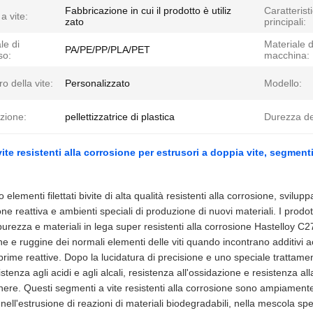
Fabbricazione in cui il prodotto è utiliz
Caratterist
a vite:
zato
principali:
le di
Materiale d
PA/PE/PP/PLA/PET
so:
macchina:
o della vite:
Personalizzato
Modello:
zione:
pellettizzatrice di plastica
Durezza del
ite resistenti alla corrosione per estrusori a doppia vite, segmenti
elementi filettati bivite di alta qualità resistenti alla corrosione, svilu
ne reattiva e ambienti speciali di produzione di nuovi materiali. I prodott
purezza e materiali in lega super resistenti alla corrosione Hastelloy C
ne e ruggine dei normali elementi delle viti quando incontrano additivi a
prime reattive. Dopo la lucidatura di precisione e uno speciale trattamen
istenza agli acidi e agli alcali, resistenza all'ossidazione e resistenza a
ere. Questi segmenti a vite resistenti alla corrosione sono ampiamente u
nell'estrusione di reazioni di materiali biodegradabili, nella mescola sp