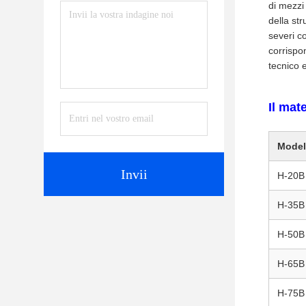
di mezzi
della str
severi c
corrispo
tecnico e
Il mat
Model
Invii
H-20B
H-35B
H-50B
H-65B
H-75B