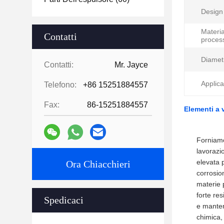
Design 
Materia
Contatti
proces
Diametr
Contatti:
Mr. Jayce
Applica
Telefono:
+86 15251884557
Fax:
86-15251884557
Elementi a v
Forniamo 
lavorazio
elevata 
Ora Chiacchieri
corrosio
materie 
forte res
Spedicaci
e manten
chimica, 