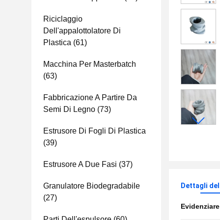
Riciclaggio
Dell'appalottolatore Di
Plastica
(61)
Macchina Per Masterbatch
(63)
Fabbricazione A Partire Da
Semi Di Legno
(73)
Estrusore Di Fogli Di Plastica
(39)
Estrusore A Due Fasi
(37)
Granulatore Biodegradabile
Dettagli de
(27)
Evidenziar
Parti Dell'espulsore
(60)