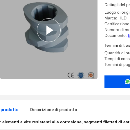
estrusion
Dettagli del p
Luogo di orig
Marca: HLD
Certificazion
Numero di mo
Documento:
B
Termini di tr
Quantità di o
Tempi di conse
Termini di pa
l prodotto
Descrizione di prodotto
e:
elementi a vite resistenti alla corrosione
,
segmenti filettati di es