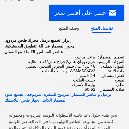
احصل على أفضل سعر
تفاصيل المنتج
وصف المنتج
إبراز:
تجميع برميل محرك طحن مزدوج
,
محور المسمار في آلة التطويق البلاستيكية
,
عناصر المسامير الكاملة مع الضمان
تصميم المسمار:
برغي مزدوج
الميزات الرئيسية:
عزم دوران عالي/إخراج عالي/كفاءة عالية
المواد العملية:
با / بي / ب / جيش التحرير الشعبي الصيني
مادة الآلة:
W6Mo5Cr4V2 أو حسب الطلب
قطر المسمار:
62.4 ملم
نموذج:
حسب الطلب
طلب:
بيليه البلاستيك
صلابة المسمار:
60-62
برميل و عناصر المسمار المزدوج للشفرة المزدوجة ، تجميع عمود
المسمار الكامل لجهاز طحن البلاستيك
نحن نقدم حلول دعم كاملة للأسطوانة اللولبية المزدوجة ومجموعة
كاملة من مجموعة العناصر اللولبية، بما في ذلك العناصر اللولبية
المفردة المجزأة ومجموعة عمود اللولب المتكاملة. تتم معالجة