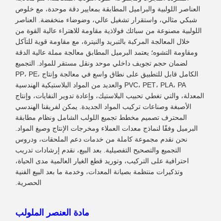
العناصر اللولبية والبراميل المطابقة بمعايير دقة موحدة، مع خلوص
شبكي مثالي، واستقرار تشغيل عالي، وضوضاء منخفضة. العناصر
اللولبية مصنوعة من سبائك فولاذية مقاومة للاهتراء عالية القوة من
خلال المعالجة المركبة بالتبريد والنيترة، مع مقاومة قوية للتآكل
ومقاومة التشوه؛ يعتمد البرميل المطابق معالجة مملة عالية الدقة
لضمان حجم تجويف داخلي موحد ونقل مستقر للمواد. التجميع
الكامل قابل للتطبيق على نطاق واسع في معالجة وإنتاج PP، PE،
PVC، PET، PLA، PA والعديد من المواد البلاستيكية الهندسية
المعدلة، والتي تغطي تحبيب البلاستيك، وإعادة تدوير النفايات، وإنتاج
الأصبغة وصناعات تركيب المواد الجديدة. يمكن لفريقنا الهندسي
المحترف تصميم مخطط تجميع اللولب الشامل ونظام مطابقة
البرميل وفقًا لنماذج معدات العملاء ومخرجات الإنتاج وصيغ المواد.
نحن نقدم مجموعة كاملة من خدمات دعم الملحقات، ودروس
التجميع والتصحيح التفصيلية. بعد البيع، نقدم إرشادات تدريب
احترافية على التركيب، وتوريد قطع الغيار العالمية مدى الحياة،
وتذكيرات منتظمة بصيانة المعدات، وخدمة ما بعد البيع الفنية
الحصرية.
مادة العنصر الملولب