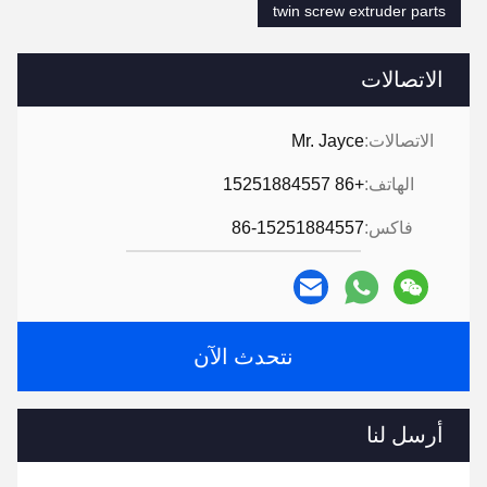
twin screw extruder parts
الاتصالات
الاتصالات:
Mr. Jayce
الهاتف:
+86 15251884557
فاكس:
86-15251884557
نتحدث الآن
أرسل لنا