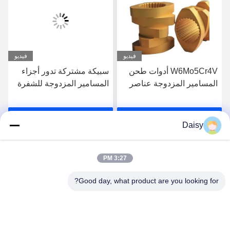
فيديو
فيديو
W6Mo5Cr4V أدوات طحن
سبيكة مشتركة تدور أجزاء
المسامير المزدوجة عناصر
المسامير المزدوجة للشفرة
المسامير عنصر الخيط
للشفرة للشفرة عالية الدرجة
الصناعي
احصل على أفضل سعر
احصل على أفضل سعر
Daisy
3:27 PM
Good day, what product are you looking for?
Nanjing Henglande Machinery Technology Co.,
Ltd.
jayce@hldextruder.com