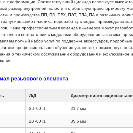
тью к деформации; Соответствующий цилиндр использует высокото
вый размер внутренней полости и стабильную транспортировку ма
отки и производства ПП, ПЭ, ПВХ, ПЭТ, ПЛА, ПА и различных мод
 гранулирование пластика, переработку отходов, производство ма
лов. Наша профессиональная команда инженеров может разработ
 стволов в соответствии с моделями оборудования заказчика, пр
авляем полный набор услуг по поддержке аксессуаров, подробные 
лагаем профессиональное обучение установке, пожизненную поста
ания о техническом обслуживании оборудования и эксклюзивное 
вание.
иал резьбового элемента
ль
Л/Д
Диаметр винта национальног
28~60 :1
21,7 мм
28~60 :1
35,6 мм