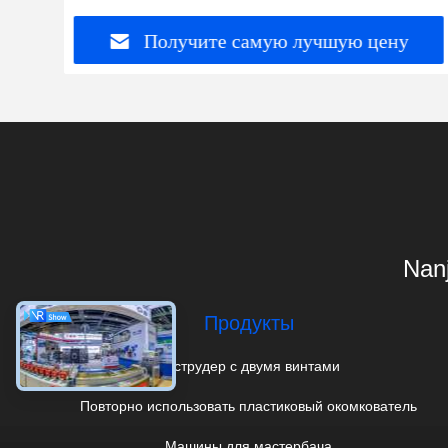
Получите самую лучшую цену
Nanj
Продукты
Экструдер с двумя винтами
Повторно использовать пластиковый окомкователь
Машины для мастербача