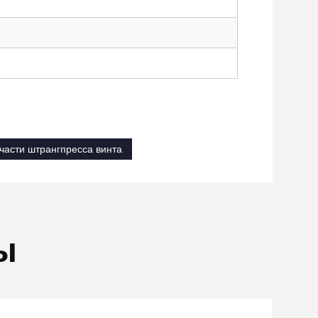
части штрангпресса винта
ы