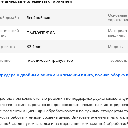
ые шнековые элементы с гарантией
Основные
ой дизайн:
Двойной винт
характери
огический
Материал
ПА/ПЭ/ПП/ПЛА
ал:
машины:
р винта:
62.4mm
Модель:
жение:
пластиковый гранулятор
Твердость 
трудера с двойным винтом и элементы винта, полная сборка 
оставляем комплексные решения по поддержке двухшнекового цил
включая сегментированные одношнековые элементы и интегрирован
е элементы и цилиндры обрабатываются по единым стандартам то
ность работы и низкий уровень шума. Винтовые элементы изготовл
анной стали путем закалки и азотирования композитной обработко