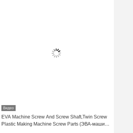
Видео
Вид
EVA Machine Screw And Screw Shaft,Twin Screw
Дво
Plastic Making Machine Screw Parts (ЭВА-машина
вин
с винтом и винтовым валом,двойной винтовый
экс