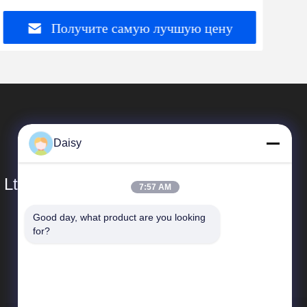
пластиковый винтовой аппарат)
Получите самую лучшую цену
Daisy
 Ltd.
7:57 AM
Good day, what product are you looking 
Быстрые Связи
for?
Направление компании
Путешествие фабрики
Проверка качества