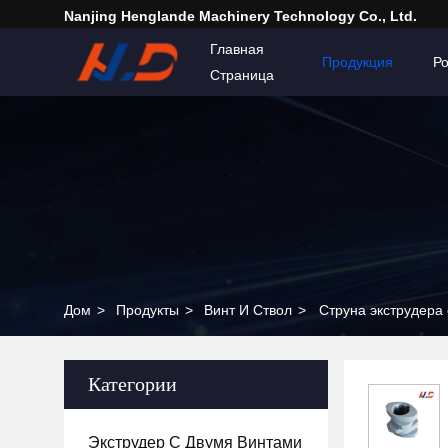
Nanjing Henglande Machinery Technology Co., Ltd.
Главная
Продукция
Р
Страница
Дом
>
Продукты
>
Винт И Ствол
>
Струна экструдера
Категории
Экструдер С Двумя Винтами