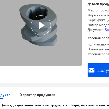
вала для
Детали проду
Место проис
Фирменное н
Сертификаци
Номер модел
Документ:
Бр
Условия опла
Количество м
Время достав
Условия опла
Полу
одукта
Характер продукции
:
Цилиндр двухшнекового экструдера в сборе
,
винтовой вал э