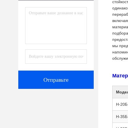
стойкос
одинако
перераб
включая
материа
подбора
предост
мы пред
напомин
обслужи
Матер
Отправьте
Моде
Н-20Б
Н-35Б