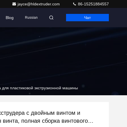
jayce@hldextruder.com
86-15251884557
Blog
Чат
Russian
ла для пластиковой экструзионной машины
кструдера с двойным винтом и
 винта, полная сборка винтового