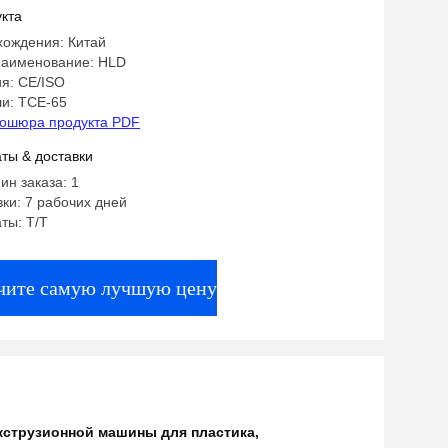
 пластиковой экструзионной машины
кта
хождения: Китай
аименование: HLD
я: CE/ISO
и: ТСЕ-65
ошюра продукта PDF
ты & доставки
ин заказа: 1
ки: 7 рабочих дней
ты: Т/Т
чите самую лучшую цену
кструзионной машины для пластика
,