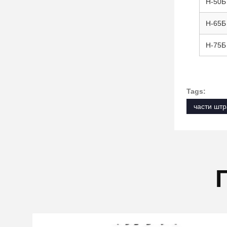
Н-50Б
Н-65Б
Н-75Б
Tags:
части шт