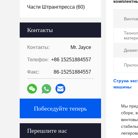
комплектн
Части Штрангпресса
(60)
Винтов
Контакты
Технол
матери
Контакты:
Mr. Jayce
Диамет
Телефон:
+86 15251884557
Прило
Факс:
86-15251884557
Струна экс
машины
Мы пред
Побеседуйте теперь
сборе, 
винтовы
стабиль
Перешлите нас
легиров