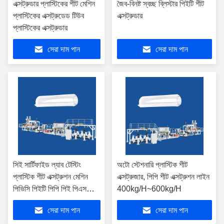
এক্সট্রুডার প্লাস্টিকের শীট মেশিন
জৈব-বিনষ্ট স্বচ্ছ ব্লিস্টার পিইটি শীট
প্লাস্টিকের এক্সট্রুডেড টিউব
এক্সট্রুডার
প্লাস্টিকের এক্সট্রুডার
সেরা দাম পান
সেরা দাম পান
সিই সার্টিফাইড ল্যাব টেস্টিং
অটো স্টেশনারি প্লাস্টিক শীট
প্লাস্টিক শীট এক্সট্রুশন মেশিন
এক্সট্রুজার, পিপি শীট এক্সট্রুশন লাইন
পিভিসি পিইটি পিপি পিই পিএস
400kg/H~600kg/H
এবিএসের জন্য
সেরা দাম পান
সেরা দাম পান