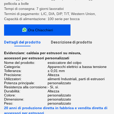
pellicola a bolle
Tempi di consegna: 7 giorni lavorativi
Termini di pagamento: L/C, D/A, D/P, T/T, Western Union,
Capacità di alimentazione: 100 serie per bocca
Ora Chiacchieri
Dettagli del prodotto
Descrizione di prodotto
Evidenziare:
caldaia per estrusori su misura
,
accessori per estrusori personalizzati
Nome del prodotto:
essiccatore del colpo
Categoria:
Apparecchi elettrici a bassa tensione
Tolleranza:
± 0,01 mm
Precisione:
Altezza
Utilizzatori:
alimenti Industriali, parti di estrusori
Potenza principale:
personalizzato
Resistenza alla corrosione:
- Sì, sì.
Durabilità:
Altezza
Colore:
personalizzato
Dimensione:
personalizzato
Peso:
personalizzato
20 anni di produzione diretta in fabbrica e vendita diretta di
accessori per estrusori