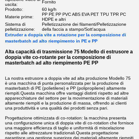
Fornito
uscita:
Prodotto:
60 kg/h
PP PE PP PVC ABS EVA PET TPU TPR PC
Materie prime:
HDPE e altri
Sistema di
Pelletizzazione dei filamenti/Pelletizzazione
pelletizzazione:
della faccia a stampo/Sott'acqua
Extruder a doppia vite a rotazione per la composizione di
masterbatch ad alto riempimento in PE e PP
Alta capacità di trasmissione 75 Modello di estrusore a
doppia vite co-rotante per la composizione di
masterbatch ad alto riempimento PE PP
La nostra estrusore a doppia vite ad alta produzione Modello 75
è una macchina di punta personalizzata per la produzione di
masterbatch di PE (polietilene) e PP (polipropilene) altamente
riempiti.Questa macchina offre vantaggi distinti rispetto ad altre
apparecchiature del settore per la movimentazione di materiali
altamente riempiti e la produzione di massa, offrendo ai clienti
una produttività e una qualità dei prodotti senza pari.
Progettazione ottimizzata di co-rotation: la macchina presenta
una configurazione unica di doppia vite di co-rotation che fornisce
una maggiore efficienza di taglio e uniformità di miscelazione
rispetto alle attrezzature tradizionali.Questa progettazione
garantisce una gestione superiore dei materiali altamente riempiti