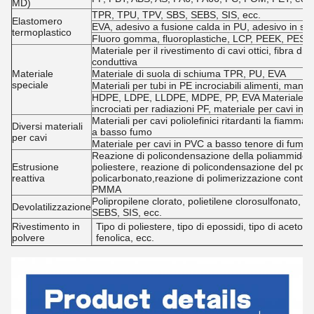
MD)
TPR, TPU, TPV, SBS, SEBS, SIS, ecc.
Elastomero
EVA, adesivo a fusione calda in PU, adesivo in si
termoplastico
Fluoro gomma, fluoroplastiche, LCP, PEEK, PES, 
Materiale per il rivestimento di cavi ottici, fibra di a
conduttiva
Materiale
Materiale di suola di schiuma TPR, PU, EVA
speciale
Materiali per tubi in PE incrociabili alimenti, mang
HDPE, LDPE, LLDPE, MDPE, PP, EVA Materiale isola
incrociati per radiazioni PF, materiale per cavi inc
Materiali per cavi poliolefinici ritardanti la fiamma,
Diversi materiali
a basso fumo
per cavi
Materiale per cavi in PVC a basso tenore di fumo 
Reazione di policondensazione della poliammide, r
Estrusione
poliestere, reazione di policondensazione del poli
reattiva
policarbonato,reazione di polimerizzazione continu
PMMA
Polipropilene clorato, polietilene clorosulfonato
Devolatilizzazione
SEBS, SIS, ecc.
Rivestimento in
Tipo di poliestere, tipo di epossidi, tipo di aceto ac
polvere
fenolica, ecc.