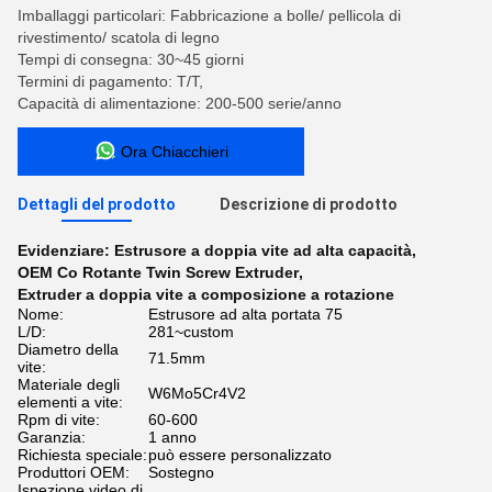
Imballaggi particolari: Fabbricazione a bolle/ pellicola di
rivestimento/ scatola di legno
Tempi di consegna: 30~45 giorni
Termini di pagamento: T/T,
Capacità di alimentazione: 200-500 serie/anno
Ora Chiacchieri
Dettagli del prodotto
Descrizione di prodotto
Evidenziare:
Estrusore a doppia vite ad alta capacità
,
OEM Co Rotante Twin Screw Extruder
,
Extruder a doppia vite a composizione a rotazione
Nome:
Estrusore ad alta portata 75
L/D:
281~custom
Diametro della
71.5mm
vite:
Materiale degli
W6Mo5Cr4V2
elementi a vite:
Rpm di vite:
60-600
Garanzia:
1 anno
Richiesta speciale:
può essere personalizzato
Produttori OEM:
Sostegno
Ispezione video di