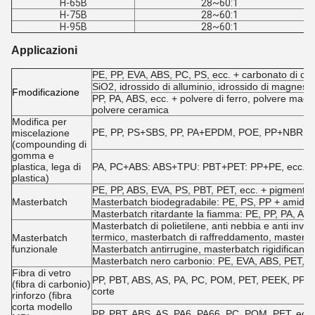
H-65B
28~60:1
H-75B
28~60:1
H-95B
28~60:1
Applicazioni
PE, PP, EVA, ABS, PC, PS, ecc. + carbonato di calci
SiO2, idrossido di alluminio, idrossido di magnesio
F
modificazione
PP, PA, ABS, ecc. + polvere di ferro, polvere magnet
polvere ceramica
Modifica per
PE, PP, PS+SBS, PP, PA+EPDM, POE, PP+NBR, EVA
miscelazione
(compounding di
gomma e
plastica, lega di
PA, PC+ABS: ABS+TPU: PBT+PET: PP+PE, ecc.
plastica)
PE, PP, ABS, EVA, PS, PBT, PET, ecc. + pigmenti e a
Masterbatch
Masterbatch biodegradabile: PE, PS, PP + amido,
Masterbatch ritardante la fiamma: PE, PP, PA, ABS, 
Masterbatch di polietilene, anti nebbia e anti in
termico, masterbatch di raffreddamento, masterbat
Masterbatch
funzionale
Masterbatch antirrugine, masterbatch rigidificante
Masterbatch nero carbonio: PE, EVA, ABS, PET, e
Fibra di vetro
PP, PBT, ABS, AS, PA, PC, POM, PET, PEEK, PPO, PE
(fibra di carbonio)
corte
rinforzo (fibra
corta modello
PP, PBT, ABS, AS, PA6, PA66, PC, POM, PET, ecc. +