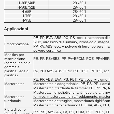
H-36B/40B
28~60:1
H-50B/52B
28~60:1
H-65B
28~60:1
H-75B
28~60:1
H-95B
28~60:1
Applicazioni
PE, PP, EVA, ABS, PC, PS, ecc. + carbonato di calci
SiO2, idrossido di alluminio, idrossido di magnesio
F
modificazione
PP, PA, ABS, ecc. + polvere di ferro, polvere magnet
polvere ceramica
Modifica per
PE, PP, PS+SBS, PP, PA+EPDM, POE, PP+NBR, EVA
miscelazione
(compounding di
gomma e
plastica, lega di
PA, PC+ABS: ABS+TPU: PBT+PET: PP+PE, ecc.
plastica)
PE, PP, ABS, EVA, PS, PBT, PET, ecc. + pigmenti e a
Masterbatch
Masterbatch biodegradabile: PE, PS, PP + amido,
Masterbatch ritardante la fiamma: PE, PP, PA, ABS, 
Masterbatch di polietilene, anti nebbia e anti in
termico, masterbatch di raffreddamento, masterbat
Masterbatch
funzionale
Masterbatch antirrugine, masterbatch rigidificante
Masterbatch nero carbonio: PE, EVA, ABS, PET, e
Fibra di vetro
PP, PBT, ABS, AS, PA, PC, POM, PET, PEEK, PPO, PE
(fibra di carbonio)