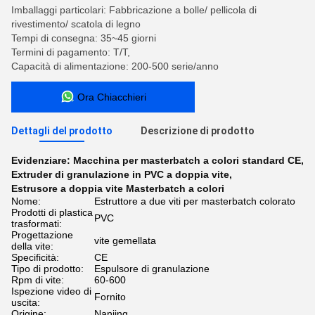
Imballaggi particolari: Fabbricazione a bolle/ pellicola di
rivestimento/ scatola di legno
Tempi di consegna: 35~45 giorni
Termini di pagamento: T/T,
Capacità di alimentazione: 200-500 serie/anno
Ora Chiacchieri
Dettagli del prodotto
Descrizione di prodotto
Evidenziare:
Macchina per masterbatch a colori standard CE
,
Extruder di granulazione in PVC a doppia vite
,
Estrusore a doppia vite Masterbatch a colori
Nome:
Estruttore a due viti per masterbatch colorato
Prodotti di plastica
PVC
trasformati:
Progettazione
vite gemellata
della vite:
Specificità:
CE
Tipo di prodotto:
Espulsore di granulazione
Rpm di vite:
60-600
Ispezione video di
Fornito
uscita:
Origine:
Nanjing