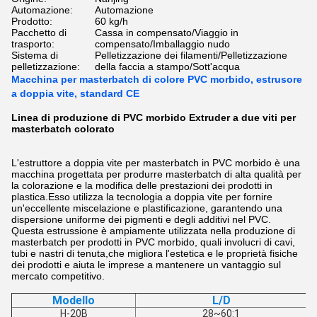
Automazione:
Automazione
Prodotto:
60 kg/h
Pacchetto di
Cassa in compensato/Viaggio in
trasporto:
compensato/Imballaggio nudo
Sistema di
Pelletizzazione dei filamenti/Pelletizzazione
pelletizzazione:
della faccia a stampo/Sott'acqua
Macchina per masterbatch di colore PVC morbido, estrusore
a doppia vite, standard CE
Linea di produzione di PVC morbido Extruder a due viti per
masterbatch colorato
L'estruttore a doppia vite per masterbatch in PVC morbido è una
macchina progettata per produrre masterbatch di alta qualità per
la colorazione e la modifica delle prestazioni dei prodotti in
plastica.Esso utilizza la tecnologia a doppia vite per fornire
un'eccellente miscelazione e plastificazione, garantendo una
dispersione uniforme dei pigmenti e degli additivi nel PVC.
Questa estrussione è ampiamente utilizzata nella produzione di
masterbatch per prodotti in PVC morbido, quali involucri di cavi,
tubi e nastri di tenuta,che migliora l'estetica e le proprietà fisiche
dei prodotti e aiuta le imprese a mantenere un vantaggio sul
mercato competitivo.
Modello
L/D
H-20B
28~60:1