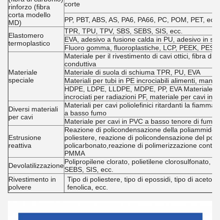
corte
rinforzo (fibra
corta modello
PP, PBT, ABS, AS, PA6, PA66, PC, POM, PET, ecc. +
MD)
TPR, TPU, TPV, SBS, SEBS, SIS, ecc.
Elastomero
EVA, adesivo a fusione calda in PU, adesivo in si
termoplastico
Fluoro gomma, fluoroplastiche, LCP, PEEK, PES, 
Materiale per il rivestimento di cavi ottici, fibra di a
conduttiva
Materiale
Materiale di suola di schiuma TPR, PU, EVA
speciale
Materiali per tubi in PE incrociabili alimenti, mang
HDPE, LDPE, LLDPE, MDPE, PP, EVA Materiale isola
incrociati per radiazioni PF, materiale per cavi inc
Materiali per cavi poliolefinici ritardanti la fiamma,
Diversi materiali
a basso fumo
per cavi
Materiale per cavi in PVC a basso tenore di fumo 
Reazione di policondensazione della poliammide, r
Estrusione
poliestere, reazione di policondensazione del poli
reattiva
policarbonato,reazione di polimerizzazione continu
PMMA
Polipropilene clorato, polietilene clorosulfonato
Devolatilizzazione
SEBS, SIS, ecc.
Rivestimento in
Tipo di poliestere, tipo di epossidi, tipo di aceto ac
polvere
fenolica, ecc.