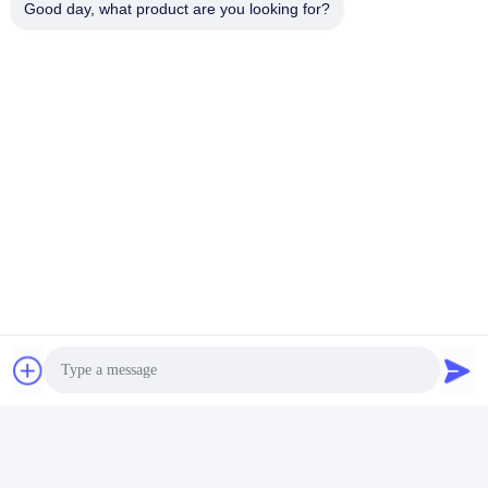
Good day, what product are you looking for?
Domande frequenti
1Quanti anni di esperienza ha?
Più di 15 anni di esperienza nell'industria delle estrussioni.
2:Sei un commerciante o un fabbricante?Qual è l'area della
fabbrica?