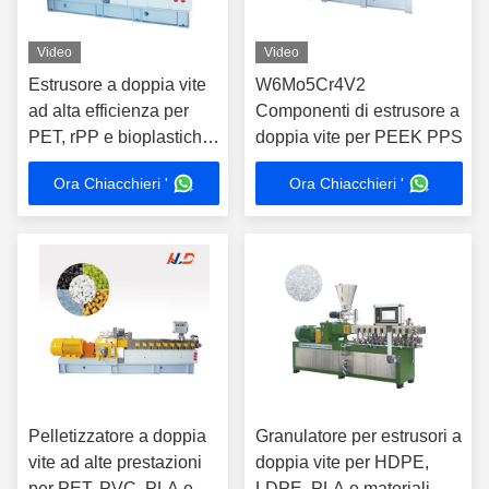
Video
Video
Estrusore a doppia vite
W6Mo5Cr4V2
ad alta efficienza per
Componenti di estrusore a
PET, rPP e bioplastiche
doppia vite per PEEK PPS
riciclate
Ora Chiacchieri '
Ora Chiacchieri '
Pelletizzatore a doppia
Granulatore per estrusori a
vite ad alte prestazioni
doppia vite per HDPE,
per PET, PVC, PLA e
LDPE, PLA e materiali