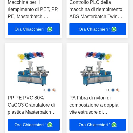
Macchina per il
Controllo PLC della
riempimento di PET, PP,
macchina di riempimento
PE, Masterbatch,
ABS Masterbatch Twin
Macchina per la
Screw Extruder Granulator
Ora Chiacchieri '
Ora Chiacchieri '
produzione di pellet di
plastica 150kg/h
250kg/h
PP PE PVC 80%
PA Fibra di nylon di
CaCO3 Granulatore di
composizione a doppia
plastica Masterbatch
vite estrusore di
Extruder Twin Screw
pelletizzazione macchina
Ora Chiacchieri '
Ora Chiacchieri '
ad alta concentrazione