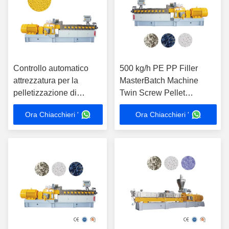
Controllo automatico
500 kg/h PE PP Filler
attrezzatura per la
MasterBatch Machine
pelletizzazione di
Twin Screw Pellet
plastica Masterbatch
Extruder Machine
Ora Chiacchieri '
Ora Chiacchieri '
linea di produzione
personalizzata