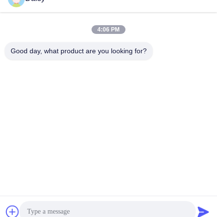
4:06 PM
Good day, what product are you looking for?
Nanjing Henglande Machinery Technology Co.,
Ltd.
jayce@hldextruder.com
86-15251884557
- No, no, no.11"Qinghu Road, città di Hushu, distretto di
Jiangning, Nanjing, Cina".
Buona qualità della Cina Extruder a doppia vite Fornitore. ©
di Copyright 2024-2026 Nanjing Henglande Machinery
Technology Co., Ltd. . Tutti i diritti riservati.