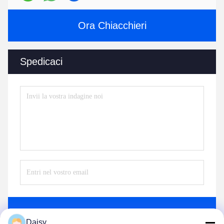
Ora Chiacchieri
Spedicaci
Invii
Daisy