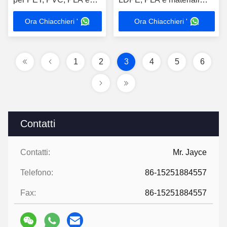
polimeri misti con
riciclati con prestazioni
Ora Chiacchieri '
Ora Chiacchieri '
controllo preciso
superiori
1
2
3
4
5
6
Contatti
Contatti:
Mr. Jayce
Telefono:
86-15251884557
Fax:
86-15251884557