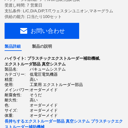
受渡し時間: 7 営業日
支払条件: L/C,D/A,D/P,T/T,ウェスタンユニオン,マネーグラム
供給の能力: 口当たり100セット
お問い合わせ
製品詳細
製品の説明
ハイライト:
プラスチックエクストルーダー補助機械
,
エクストルーダ部品 真空システム
製品名:
バキュームシステム
カテゴリー:
低電圧電気機器
精度:
高い
使用:
工業用 エクストルーダー部品
メインパワー:
オーダーメイド
耐腐食性:
そうだ
耐久性:
高い
色:
オーダーメイド
サイズ:
オーダーメイド
体重:
オーダーメイド
長持ちするエクストルーダー部品 真空システム プラスチックエク
ストルーダー補助機械