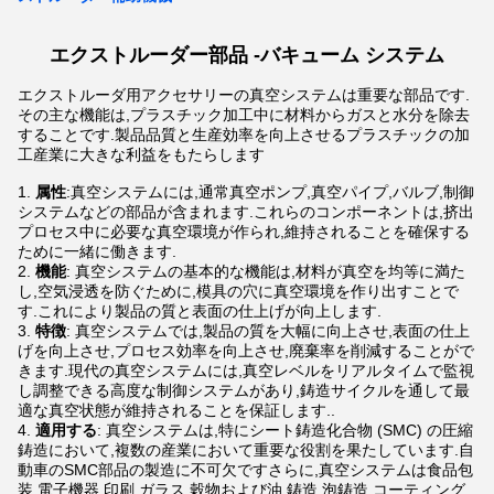
エクストルーダー部品 -
バキューム
システム
エクストルーダ用アクセサリーの真空システムは重要な部品です.
その主な機能は,プラスチック加工中に材料からガスと水分を除去
することです.製品品質と生産効率を向上させるプラスチックの加
工産業に大きな利益をもたらします
属性
:真空システムには,通常真空ポンプ,真空パイプ,バルブ,制御
システムなどの部品が含まれます.これらのコンポーネントは,挤出
プロセス中に必要な真空環境が作られ,維持されることを確保する
ために一緒に働きます.
機能
: 真空システムの基本的な機能は,材料が真空を均等に満た
し,空気浸透を防ぐために,模具の穴に真空環境を作り出すことで
す.これにより製品の質と表面の仕上げが向上します.
特徴
: 真空システムでは,製品の質を大幅に向上させ,表面の仕上
げを向上させ,プロセス効率を向上させ,廃棄率を削減することがで
きます.現代の真空システムには,真空レベルをリアルタイムで監視
し調整できる高度な制御システムがあり,鋳造サイクルを通して最
適な真空状態が維持されることを保証します..
適用する
: 真空システムは,特にシート鋳造化合物 (SMC) の圧縮
鋳造において,複数の産業において重要な役割を果たしています.自
動車のSMC部品の製造に不可欠ですさらに,真空システムは食品包
装,電子機器,印刷,ガラス,穀物および油,鋳造,泡鋳造,コーティング