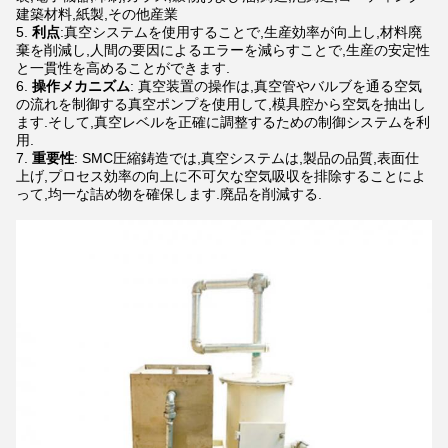
建築材料,紙製,その他産業
利点
:真空システムを使用することで,生産効率が向上し,材料廃
棄を削減し,人間の要因によるエラーを減らすことで,生産の安定性
と一貫性を高めることができます.
操作メカニズム
: 真空装置の操作は,真空管やバルブを通る空気
の流れを制御する真空ポンプを使用して,模具腔から空気を抽出し
ます.そして,真空レベルを正確に調整するための制御システムを利
用.
重要性
: SMC圧縮鋳造では,真空システムは,製品の品質,表面仕
上げ,プロセス効率の向上に不可欠な空気吸収を排除することによ
って,均一な詰め物を確保します.廃品を削減する.