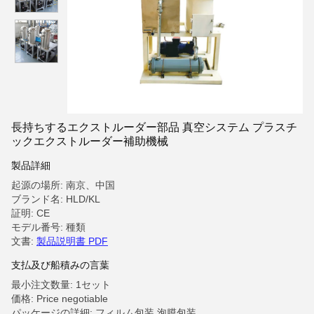
長持ちするエクストルーダー部品 真空システム プラスチ
ックエクストルーダー補助機械
製品詳細
起源の場所: 南京、中国
ブランド名: HLD/KL
証明: CE
モデル番号: 種類
文書:
製品説明書 PDF
支払及び船積みの言葉
最小注文数量: 1セット
価格: Price negotiable
パッケージの詳細: フィルム包装,泡膜包装