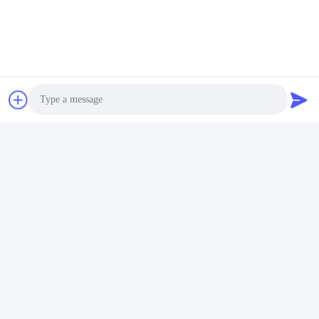
Photo
よくある質問
Video Call
1経験は何年ですか?
エクストルーダー業界で15年以上経験
Audio Call
2工場の面積はどれくらいですか?
工場は5000平方メートル以上です
3:
スクロールとバレルのアクセサリー,誰が生産されていますか?
工場では自分で作っています
4エクストルーダのサンプルを注文できますか?