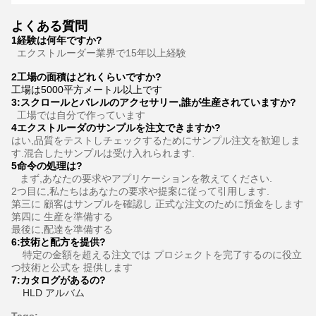
よくある質問
1経験は何年ですか?
エクストルーダー業界で15年以上経験
2工場の面積はどれくらいですか?
工場は5000平方メートル以上です
3
:
スクロールとバレルのアクセサリー,誰が生産されていますか?
工場では自分で作っています
4エクストルーダのサンプルを注文できますか?
はい,品質をテストしチェックするためにサンプル注文を歓迎しま
す.混合したサンプルは受け入れられます.
5命令の処理は?
まず,あなたの要求やアプリケーションを教えてください.
2つ目に,私たちはあなたの要求や提案に従って引用します.
第三に 顧客はサンプルを確認し 正式な注文のために預金をします
第四に 生産を準備する
最後に,配達を準備する
6:
技術と配方を提供
?
特定の金額を超える注文では プロジェクトを完了するのに役立
つ技術と公式を 提供します
7:
カタログがあるの?
HLD アルバム
Tags: