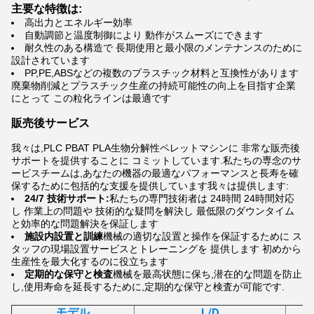
主要な特徴は:
高出力とエネルギー効率
自動調節と温度制御により 動作がスムーズにできます
耐久性のある構造で 長期使用と最小限のメンテナンスのために
設計されています
PP,PE,ABSなどの複数のプラスチック材料と互換性があります
廃棄物削減とプラスチック生産の持続可能性の向上を目指す企業
にとって この粒化ラインは最適です
販売後サービス
我々は,PLC PBAT PLA生物分解性ペレットマシンに 非常な販売後
サポートを提供することに コミットしています.私たちの専念のサ
ービスチームは,あなたの機器の最適なパフォーマンスと長寿を確
保するために包括的な支援を提供しています我々は提供します:
24/7 技術サポート:
私たちの専門技術者は 24時間 24時間対応
し 作業上の問題や 技術的な疑問を解決し 最低限のダウンタイム
と効率的な問題解決を保証します
施設内設置と訓練
機械の適切な設置と操作を保証するために ス
タッフの現場設置サービスとトレーニングを 提供します 初めから
生産性を最大化するのに役立ちます
定期的な保守と検査
機械を最高状態に保ち,潜在的な問題を防止
し,使用寿命を延長するために,定期的な保守と検査が可能です.
モデル
L/D