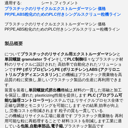
適用する:
シート,フィラメント
プラスチックのリサイクルエクストルーダーマシン 価格
PP,PE,ABS粒化のためのPLC付きシングルスクリュー粒機ライン
プラスチックのリサイクルエクストルーダーマシン 価格
PP,PE,ABS粒化のためのPLC付きシングルスクリュー粒機ライン
製品概要
について
プラスチックのリサイクル用エクストルーダーマシン
と
単回螺旋 granulator ライン
そして
PLC制御
様々なプラスチック材
料のリサイクルに設計された 高効率で自動化されたソリューショ
ンです
PP (ポリプロピレン),PE (ポリエチレン),ABS (アクリロニ
トリルブタディエンスタリン)
この機械はプラスチック廃棄物を高
品質の粒に変換し,新しいプラスチック製品の生産に再利用できま
す.
装置を装着し
単回螺旋式挤出機
機械は,材料の一貫した溶融と加工
を保証し,優れた plasticizing性能を提供します.
PLC (プログラム可
能な論理コントローラー)
システムでは,リサイクルプロセス全体で
正確な調整とモニタリングを可能にします.その結果,効率が向上
し,労働コストが削減されます.粒子の質も一貫している.
この機械はリサイクル工場に最適です プラスチック廃棄物を 再利
用可能な粒に再処理することで 材料コストを削減します工業に適
している
包装,自動車部品,電子箱,
プラスチック製品です