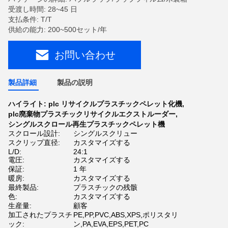
受渡し時間: 28~45 日
支払条件: T/T
供給の能力: 200~500セット/年
お問い合わせ
製品詳細
製品の説明
ハイライト:
plc リサイクルプラスチックペレット化機
,
plc廃棄物プラスチックリサイクルエクストルーダー
,
シングルスクロール再生プラスチックペレット機
スクロール設計:
シングルスクリュー
スクリップ直径:
カスタマイズする
L/D:
24:1
電圧:
カスタマイズする
保証:
1 年
暖房:
カスタマイズする
最終製品:
プラスチックの残骸
色:
カスタマイズする
生産量:
顧客
加工されたプラスチ
PE,PP,PVC,ABS,XPS,ポリスタリ
ック:
ン,PA,EVA,EPS,PET,PC