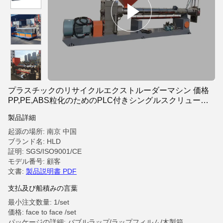
プラスチックのリサイクルエクストルーダーマシン 価格
PP,PE,ABS粒化のためのPLC付きシングルスクリュー粒
機ライン
製品詳細
起源の場所: 南京 中国
ブランド名: HLD
証明: SGS/ISO9001/CE
モデル番号: 顧客
文書:
製品説明書 PDF
支払及び船積みの言葉
最小注文数量: 1/set
価格: face to face /set
パッケージの詳細: バブルラップ/ラップフィルム/木製箱