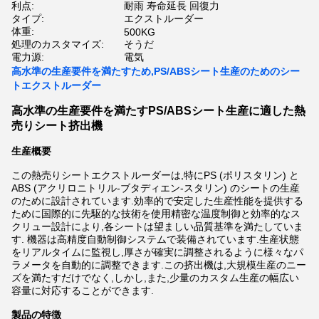
利点:
耐雨 寿命延長 回復力
タイプ:
エクストルーダー
体重:
500KG
処理のカスタマイズ:
そうだ
電力源:
電気
高水準の生産要件を満たすため,PS/ABSシート生産のためのシー
トエクストルーダー
高水準の生産要件を満たすPS/ABSシート生産に適した熱
売りシート挤出機
生産概要
この熱売りシートエクストルーダーは,特にPS (ポリスタリン) と
ABS (アクリロニトリル-ブタディエン-スタリン) のシートの生産
のために設計されています.効率的で安定した生産性能を提供する
ために国際的に先駆的な技術を使用精密な温度制御と効率的なス
クリュー設計により,各シートは望ましい品質基準を満たしていま
す. 機器は高精度自動制御システムで装備されています.生産状態
をリアルタイムに監視し,厚さが確実に調整されるように様々なパ
ラメータを自動的に調整できます.この挤出機は,大規模生産のニー
ズを満たすだけでなく,しかし,また,少量のカスタム生産の幅広い
容量に対応することができます.
製品の特徴