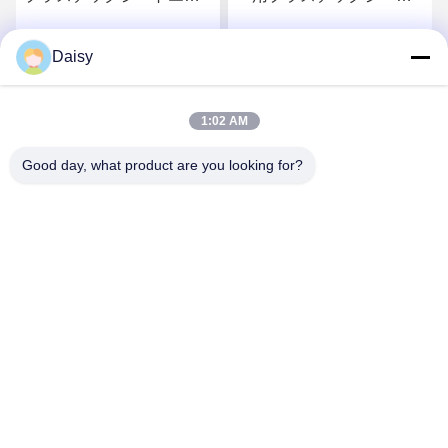
ストルーダーマシン
エクストルーダー,PPシー
300kg/h OEM オーダーメ
トエクストルーションラ
Daisy
お問い合わせ
お問い合わせ
イド
イン 400kg/H~600kg/H
1:02 AM
Good day, what product are you looking for?
Nanjing Henglande Machinery Technology Co.,
Ltd.
jayce@hldextruder.com
86-15251884557
違う11清水道 湖市 江寧地区 南京 中国