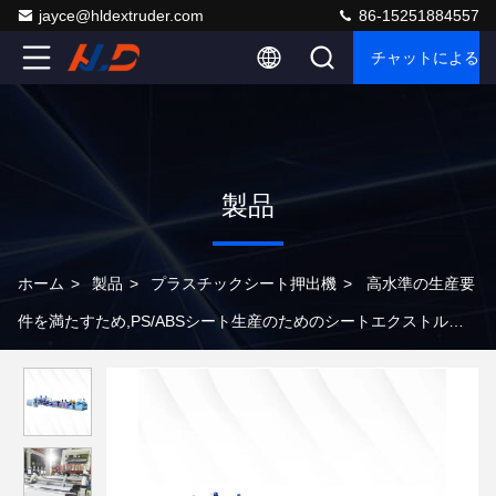
jayce@hldextruder.com
86-15251884557
チャットによるご
製品
ホーム
>
製品
>
プラスチックシート押出機
>
高水準の生産要
件を満たすため,PS/ABSシート生産のためのシートエクストルー
ダー