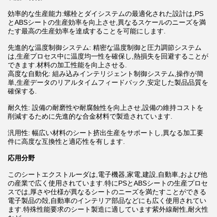
効率的な生産能力:螺栓とダイシステムの最適化された設計は,PS
とABSシートの生産効率を向上させ,異なるスケールのニーズを満
たす最高の生産効率を達成することを可能にします.
先進的な温度制御システム: 精密な温度制御と圧力調節システム
は,生産プロセス中に温度均一性を確保し,熱損失を回避することが
できます.材料の加工性能を向上させる.
高度な自動化: 組み込みインテリジェント制御システム,操作が簡
単,生産データのリアルタイムフィードバック,安定した製品品質を
確保する.
耐久性: 設備の耐磨性や耐腐蝕性を向上させ,設備の維持コストを
削減するために先進的な合金材料で製造されています.
汎用性: 幅広い材料のシート挤出生産をサポートし,異なる加工要
件に高度な互換性と適応性を有します.
応用分野
このシートエクストルーダは,電子機器,家電,建設,自動車,および他
の産業で広く使用されています.特にPSとABSシートの生産プロセ
スでは,厚さや仕様が異なるシートのニーズを満たすことができる
電子製品の殻,自動車のインテリア部品などにも広く使用されてい
ます.特殊性能要求のシート製造に適しています紫外線耐性,耐火性