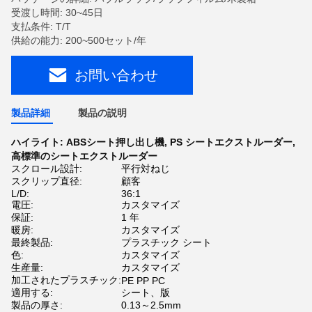
受渡し時間: 30~45日
支払条件: T/T
供給の能力: 200~500セット/年
お問い合わせ
製品詳細
製品の説明
ハイライト:
ABSシート押し出し機
,
PS シートエクストルーダー
,
高標準のシートエクストルーダー
スクロール設計:
平行対ねじ
スクリップ直径:
顧客
L/D:
36:1
電圧:
カスタマイズ
保証:
1 年
暖房:
カスタマイズ
最終製品:
プラスチック シート
色:
カスタマイズ
生産量:
カスタマイズ
加工されたプラスチック:
PE PP PC
適用する:
シート、版
製品の厚さ:
0.13～2.5mm