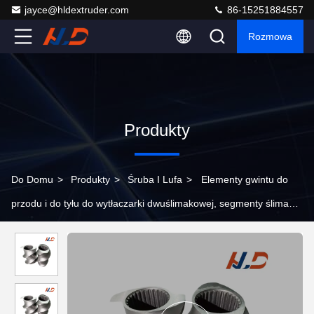
jayce@hldextruder.com
86-15251884557
Rozmowa
Produkty
Do Domu
>
Produkty
>
Śruba I Lufa
>
Elementy gwintu do
przodu i do tyłu do wytłaczarki dwuślimakowej, segmenty ślimaka
do budowania ciśnienia do linii wytłaczania