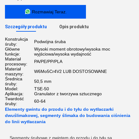
Rozmawiaj Teraz.
Szczegóły produktu
Opis produktu
Konstrukcja
Podwójna śruba
śruby:
Główne
Wysoki moment obrotowy/wysoka moc
funkcje:
wyjściowa/wysoka wydajność
Materiał
PA/PE/PP/PLA
procesowy:
Materiał
W6Mo5Cr4V2 LUB DOSTOSOWANE
maszyny:
Średnica
50,5 mm
śruby:
Model:
TSE-50
Aplikacja:
Granulator z tworzywa sztucznego
Twardość
60-64
śruby:
Elementy gwintu do przodu i do tyłu do wytłaczarki
dwuślimakowej, segmenty ślimaka do budowania ciśnienia
do linii wytłaczania
Segmenty śrubowe z gwintem do przodu i do tyłu są