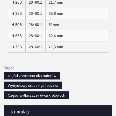
H-20B
28~60:1
21,7 mm
H-35B
28~60:1
35,6 mm
H-50B
28~60:1
51mm
H-65B
28~60:1
62,4 mm
H-75B
28~60:1
71,5 mm
Tags:
części zamienne ekstruderów
Wytryskowy śrubokręt i beczka
Części wytłaczaczy dwuskrętowych
Kontakty