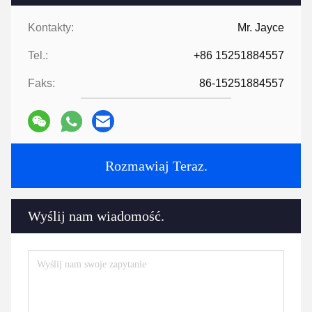
Kontakty:
Mr. Jayce
Tel.:
+86 15251884557
Faks:
86-15251884557
Rozmawiaj Teraz.
Wyślij nam wiadomość.