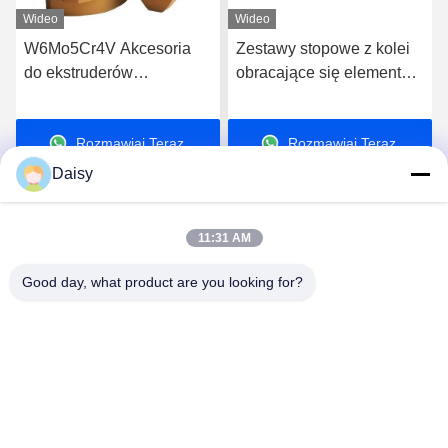
Wideo
Wideo
W6Mo5Cr4V Akcesoria
Zestawy stopowe z kolei
do ekstruderów
obracające się elementy
dwuskrętowych Elementy
śruby dwuskrętowego
śrub
wytłaczacza dla wysokiej
Rozmawiaj Teraz.
Rozmawiaj Teraz.
klasy wytłaczania
Daisy
11:31 AM
Good day, what product are you looking for?
Nanjing Henglande Machinery Technology Co.,
Ltd.
jayce@hldextruder.com
86-15251884557
- Nie, nie.11,Qinghu Road, Hushu Town, Jiangning