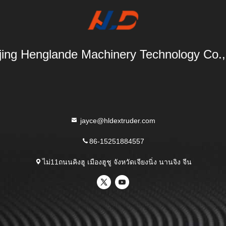
ing Henglande Machinery Technology Co.,
jayce@hldextruder.com
86-15251884557
ไม่11ถนนคิงฮู เมืองฮูชู จังหวัดเจียงนิ่ง นานจิง จีน