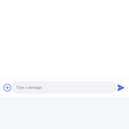
Sık Sorulan Sorular
Photo
1Kaç yıllık tecrübeniz var?