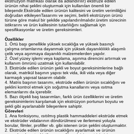
ekstrüzyon matrikası olarak da adlandırılır) ekstrüze edilen
ürünün nihai şeklini oluşturmak için kullanılan önemli bir
bileşendir.Ekstrüde edilen ürünün kalitesini ve üretim verimliliğini
doğrudan etkileyenTasarımı ve seçimi, belirli ekstrüzyon ürünü
türüne göre makul bir şekilde yapılandırılmalıdır.üretim sürecinin
istikrarını ve ürün kalitesinin tutarlılığını sağlamak için
spesifikasyonlar ve üretim gereksinimleri.
Özellikler
Örtü başı genellikle yüksek sıcaklığa ve yüksek basınçlı
çalışma ortamlarına dayanmak için yüksek dayanıklılıklı alaşımlı
çelik veya aşınmaya dayanıklı malzemelerden yapılır.
Özel yüzey işlemi veya kaplama, aşınma direncini artırmak ve
kullanım ömrünü uzatmak için kullanılabilir.
Ekstrüde edilen ürünün şekli ve boyut gereksinimlerine bağlı
olarak, matrikül başının yapısı tek vida, ikili vida veya diğer
karmaşık yapısal tasarım olabilir.
Matris başının tasarımı, ekstrüde edilen ürünün sıcaklığını ve
şeklini kontrol etmek için soğutma kanallarını veya ısıtma
elemanlarını da içerebilir.
Bazı ölçekli baş tasarımları, farklı ürün özelliklerini ve üretim
gereksinimlerini karşılamak için ekstrüzyon portunun boyutu ve
şekli gibi ayarlanabilir bileşenlere sahiptir.
Görevleri
Ana fonksiyonu, ısıtılmış plastik hammaddeleri ekstrüde etmek
ve ekstrüder vidalarının döndürülmesi ve ilerlemesi yoluyla
borular, filmler, profiller vb. gibi istenen ürün şeklini oluşturmaktır.
Ekstrüde edilen ürünün sıcaklığını ayarlamak ve ürünün