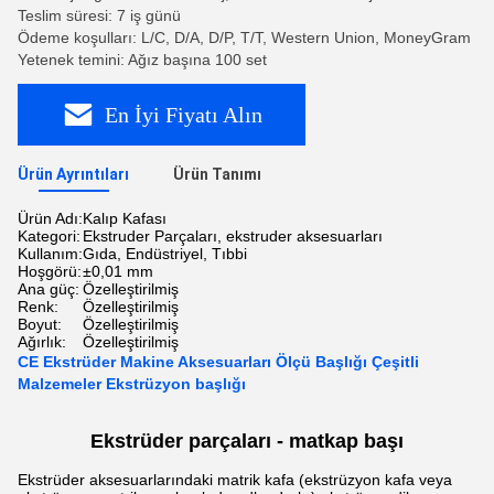
Teslim süresi: 7 iş günü
Ödeme koşulları: L/C, D/A, D/P, T/T, Western Union, MoneyGram
Yetenek temini: Ağız başına 100 set
En İyi Fiyatı Alın
Ürün Ayrıntıları
Ürün Tanımı
Ürün Adı:
Kalıp Kafası
Kategori:
Ekstruder Parçaları, ekstruder aksesuarları
Kullanım:
Gıda, Endüstriyel, Tıbbi
Hoşgörü:
±0,01 mm
Ana güç:
Özelleştirilmiş
Renk:
Özelleştirilmiş
Boyut:
Özelleştirilmiş
Ağırlık:
Özelleştirilmiş
CE Ekstrüder Makine Aksesuarları Ölçü Başlığı Çeşitli
Malzemeler Ekstrüzyon başlığı
Ekstrüder parçaları - matkap başı
Ekstrüder aksesuarlarındaki matrik kafa (ekstrüzyon kafa veya