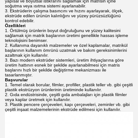
yapısal ve boyutsal istikrarını sağlamak için matrisin içine
soğutma veya ısıtma sistemi ayarlanabilir.
Ekstrüderin çalışma basıncını ve hızını ayarlayarak, ölçek,
ekstrüde edilen ürünün kalınlığını ve yüzey pürüzsüzlüğünü
kontrol edebilir.
Özellikleri
Örtülmüş ürünlerin boyut doğruluğunu ve yüzey kalitesini
sağlamak için matrik başlarının üretimi genellikle hassas işleme
teknolojisini benimser.
Kullanıma dayanıklı malzemeler ve özel kaplamalar, matrikül
başlarının kullanım ömrünü uzatmak ve bakım gereksinimlerini
azaltmak için kullanılır.
Bazı modern ekstrüder sistemleri, üretim ihtiyaçlarına göre
üretim hattının esnek bir şekilde ayarlanabilmesi için matris
başlarını hızlı bir şekilde değiştirme mekanizması ile
tasarlanmıştır.
Başvurular
Temel olarak borular, filmler, profiller, plastik teller vb. gibi çeşitli
plastik ekstrüzyon ürünlerinin üretiminde kullanılır.
Gıda endüstrisinde, çeşitli gıda ambalajları için plastik filmler
veya kaplar üretmek için kullanılır.
Plastik pencere çerçeveleri, kapı çerçeveleri, zeminler vb. gibi
çeşitli inşaat malzemelerinin ekstrüde edilmesi için kullanılır.