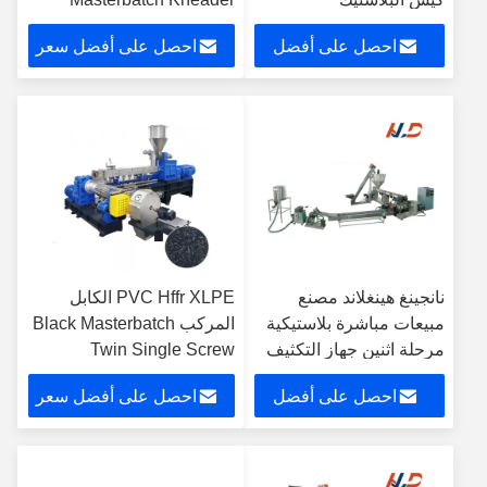
Mixer
احصل على أفضل
احصل على أفضل سعر
سعر
نانجينغ هينغلاند مصنع
PVC Hffr XLPE الكابل
مبيعات مباشرة بلاستيكية
المركب Black Masterbatch
مرحلة اثنين جهاز التكثيف
Twin Single Screw
المجمع للمواد الكابلات
Tandem آلة طحن مرحلتين
احصل على أفضل
احصل على أفضل سعر
PVC
سعر