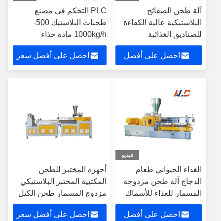
آلة طحن الصفائح
PLC التحكم في مصنع
البلاستيكية عالية الكفاءة
طحنات البلاستيك 500-
للصناديق الغذائية
1000kg/h مادة حذاء
البلاستيكية والحاويات
بلاستيكي أرضية
احصل على أفضل
احصل على أفضل سعر
سعر
فيديو
الغذاء الحيواني طعام
أجهزة المختبر للطحن
الدجاج آلة طحن مزدوجة
المكتبية المختبر البلاستيكي
المسمار للغذاء للأسماك
مزدوج المسمار طحن الكتل
الدواجن
صنع آلة
احصل على أفضل
احصل على أفضل سعر