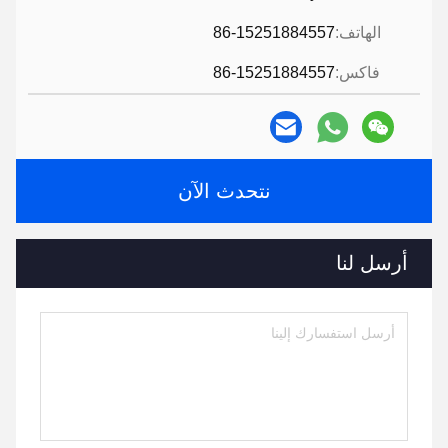
الهاتف:
86-15251884557
فاكس:
86-15251884557
نتحدث الآن
أرسل لنا