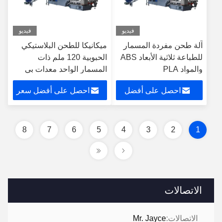
فيديو
فيديو
آلة طحن مفردة المسمار
ميكانيكا للطحن البلاستيكي
للطباعة ثلاثية الأبعاد ABS
الحبوبية 120 ملم ذات
والمواد PLA
المسمار الواحد معدات بي
في سي، آلة طحن الخيوط
احصل على أفضل
احصل على أفضل سعر
البلاستيكية
سعر
8
7
6
5
4
3
2
1
الاتصالات
الاتصالات:
Mr. Jayce