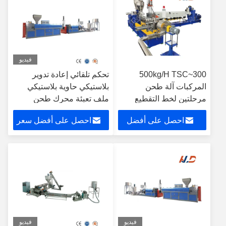
فيديو
300~500kg/H TSC
تحكم تلقائي إعادة تدوير
المركبات آلة طحن
بلاستيكي حاوية بلاستيكي
مرحلتين لخط التقطيع
ملف تعبئة محرك طحن
للصندوق الغداء
احصل على أفضل
احصل على أفضل سعر
سعر
فيديو
فيديو