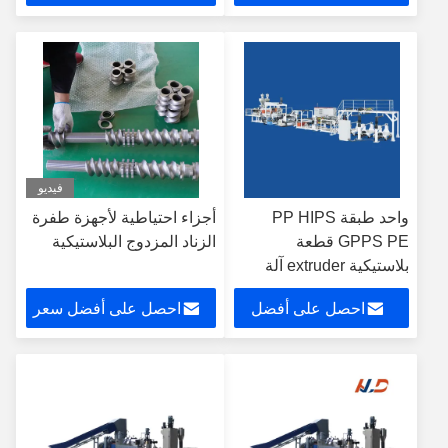
سعر
فيديو
واحد طبقة PP HIPS
أجزاء احتياطية لأجهزة طفرة
GPPS PE قطعة
الزناد المزدوج البلاستيكية
بلاستيكية extruder آلة
300kg / h OEM مخصصة
احصل على أفضل
احصل على أفضل سعر
سعر