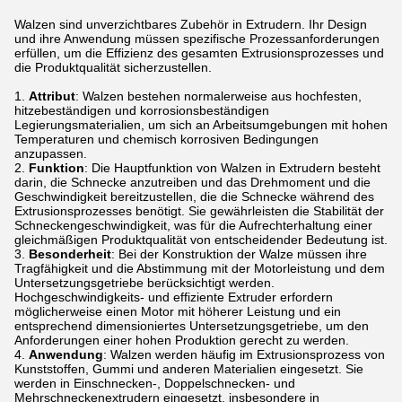
Walzen sind unverzichtbares Zubehör in Extrudern. Ihr Design
und ihre Anwendung müssen spezifische Prozessanforderungen
erfüllen, um die Effizienz des gesamten Extrusionsprozesses und
die Produktqualität sicherzustellen.
Attribut
: Walzen bestehen normalerweise aus hochfesten,
hitzebeständigen und korrosionsbeständigen
Legierungsmaterialien, um sich an Arbeitsumgebungen mit hohen
Temperaturen und chemisch korrosiven Bedingungen
anzupassen.
Funktion
: Die Hauptfunktion von Walzen in Extrudern besteht
darin, die Schnecke anzutreiben und das Drehmoment und die
Geschwindigkeit bereitzustellen, die die Schnecke während des
Extrusionsprozesses benötigt. Sie gewährleisten die Stabilität der
Schneckengeschwindigkeit, was für die Aufrechterhaltung einer
gleichmäßigen Produktqualität von entscheidender Bedeutung ist.
Besonderheit
: Bei der Konstruktion der Walze müssen ihre
Tragfähigkeit und die Abstimmung mit der Motorleistung und dem
Untersetzungsgetriebe berücksichtigt werden.
Hochgeschwindigkeits- und effiziente Extruder erfordern
möglicherweise einen Motor mit höherer Leistung und ein
entsprechend dimensioniertes Untersetzungsgetriebe, um den
Anforderungen einer hohen Produktion gerecht zu werden.
Anwendung
: Walzen werden häufig im Extrusionsprozess von
Kunststoffen, Gummi und anderen Materialien eingesetzt. Sie
werden in Einschnecken-, Doppelschnecken- und
Mehrschneckenextrudern eingesetzt, insbesondere in