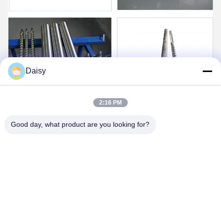
Daisy
2:16 PM
Good day, what product are you looking for?
FAQ
1: Wie viele Jahre Erfahrung haben Sie?
Über 15 Jahre Erfahrung in der Extruderindustrie.
2: Sind Sie Händler oder Hersteller? Wie groß ist die Fläche
der Fabrik?
Wir sind Hersteller, die Fabrik ist über 5000 Quadratmeter groß.
3:
Wer produziert Schnecken- und Zylinderzubehör?