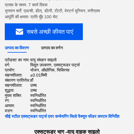
प्रसव के समय: 7 कार्य दिवस
भुगतान शर्तें: एल/सी, डी/ए, डी/पी, टी/टी, वेस्टर्न यूनियन, मनीग्राम
आपूर्ति की क्षमता: प्रति मुँह 100 सेट
सबसे अच्छी कीमत पाएं
उत्पाद का विवरण
उत्पाद का वर्णन
प्रोडक्ट का नाम:
वायु संवहन साइलो
वर्ग:
विद्युत उपकरण, एक्सट्रूडर पार्ट्स
प्रयोग:
भोजन, औद्योगिक, चिकित्सा
सहनशीलता:
±0.01मिमी
संक्षारण प्रतिरोध:
हाँ
सहनशीलता:
उच्च
शुद्धता:
उच्च
मुख्य शक्ति:
स्वनिर्धारित
रंग:
स्वनिर्धारित
आयाम:
स्वनिर्धारित
वज़न:
स्वनिर्धारित
सीई स्टील एक्सट्रूडर पार्ट्स एयर कन्वेयरिंग सिलो वैक्यूम फीडर कस्टम विनिर्देश
एक्सट्रूडर भाग -
वायु वाहक साइलो