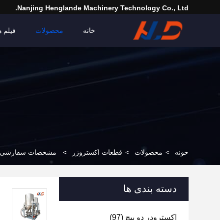
Nanjing Henglande Machinery Technology Co., Ltd.
خانه
محصولات
فیلم ه
خونه
>
محصولات
>
قطعات اکستروژر
>
مشخصات سفارشی فیدر
دسته بندی ها
اکسترودر دو پیچ
(97)