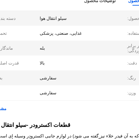
حصول
توضیحات محصول
حصول:
سیلو انتقال هوا
دسته بند
تفاده:
غذایی، صنعتی، پزشکی
تحمل
برابر
بله
ماندگار
ردگی:
دقت:
بالا
قدرت اصلی
رنگ:
سفارشی
بع
وزن:
سفارشی
مشخص
قطعات اکسترودر -
سیلو انتقال 
(که به آن فیدر خلاء نیز گفته می شود) در لوازم جانبی اکسترودر وسیله ای است ک