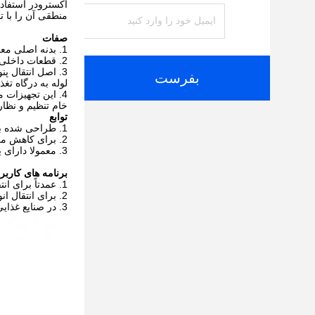
اکسترودر استفاده 
منطقی آن را با ت
صفات
بدنه اصلی معم
قطعات داخلی ا
اصل انتقال پن
بفرست
لوله به درگاه تغ
این تجهیزات م
خام تنظیم و نظار
توابع
طراحی شده به 
برای کاهش مصر
معمولا دارای 
برنامه های کاربر
عمدتاً برای ان
برای انتقال ان
در صنایع غذایی