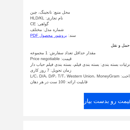
محل منبع: نانجینگ، چین
نام تجاری: HLD/KL
گواهی: CE
شماره مدل: مختلف
سند:
بروشور محصول PDF
حمل و نقل
مقدار حداقل تعداد سفارش: 1 مجموعه
قیمت: Price negotiable
زئیات بسته بندی: بسته بندی فیلم، بسته بندی فیلم حباب دار
زمان تحویل: 7 روز کاری
L/C، D/A، D/P، T/T، W
قابلیت ارائه: 100 ست در هر دهان
قیمت رو بدست بیار