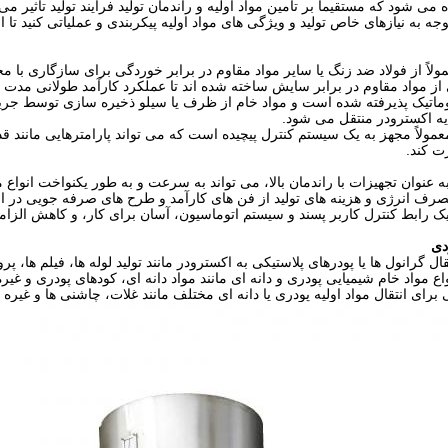
می شود که مستقیماً بر تامین مواد اولیه و راندمان تولید فرآیند تولید تأثیر م
وجه به نیازهای خاص تولید و ویژگی های مواد اولیه پیکربندی و عملیاتی کنید تا
ولاً از فولاد ضد زنگ یا سایر مواد مقاوم در برابر خوردگی برای سازگاری با 
ز مواد مقاوم در برابر سایش ساخته شده اند تا عملکرد کارآمد طولانی مدت ر
وماتیک پذیرفته شده است و مواد خام از ظرف یا سیلو ذخیره سازی توسط جر
ذیه اکسترودر منتقل می شود.
عمولاً مجهز به یک سیستم کنترل پیچیده است که می تواند پارامترهایی مانند ق
ت کند.
عنوان تجهیزات با راندمان بالا، می تواند به سرعت و به طور یکنواخت انواع مخ
ف انرژی و هزینه های تولید از فن های کارآمد و طرح های صرفه جویی در انر
یک رابط کنترل کاربر پسند و سیستم اتوماسیون، آسان برای کار، و کاهش الزاما
دی
تقال گرانول ها یا پودرهای پلاستیکی به اکسترودر مانند تولید لوله ها، فیلم ها، 
واع مواد خام شیمیایی پودری و دانه ای مانند مواد دانه ای، کودهای پودری و غی
 برای انتقال مواد اولیه پودری یا دانه ای مختلف مانند غلات، چاشنی ها و غیره