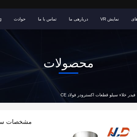
ای
نمایش VR
دربارهی ما
تماس با ما
حوادث
g
محصولات
 خلاء سیلو قطعات اکسترودر فولاد CE
مشخصات سفا