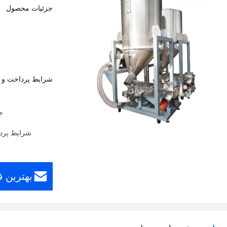
جزئیات محصول
شرایط پرداخت و 
ج
شرایط پرداخت: estern Union، MoneyGram
بهترین 