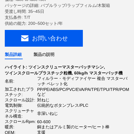
パッケージの詳細: バブルラップ/ラップフィルム/木製箱
受渡し時間: 35~45日
支払条件: T/T
供給の能力: 200~500セット/年
お問い合わせ
製品詳細
製品の説明
ハイライト:
ツインスクリューマスターバッチマシン
,
ツインスクロールプラスチック粒機
,
60kg/h マスターバッチ機
フィルラー・モディファイヤー 複合 マスターバ
名前:
ッチ ペレット化
加工されたプラ
PP/PE/ABS/PC/PVC/EVA/PA/TPE/TPU/TPR/POM
など
スチック:
スクロール設計:
対ねじ
電気制御:
伝統的なボタンプレス/PLC
スクリューチャ
非深いねじ
ネル構造:
スクロールRpm:
60-600
暖房:
銅またはアルミ製のヒーター/ヒート棒
支援
OEM: