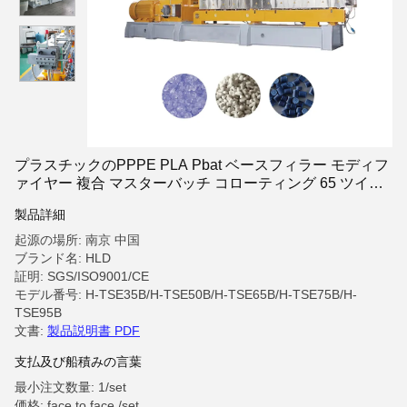
プラスチックのPPPE PLA Pbat ベースフィラー モディフ
ァイヤー 複合 マスターバッチ コローティング 65 ツイン
スクリュー エクストルーダー
製品詳細
起源の場所: 南京 中国
ブランド名: HLD
証明: SGS/ISO9001/CE
モデル番号: H-TSE35B/H-TSE50B/H-TSE65B/H-TSE75B/H-
TSE95B
文書:
製品説明書 PDF
支払及び船積みの言葉
最小注文数量: 1/set
価格: face to face /set