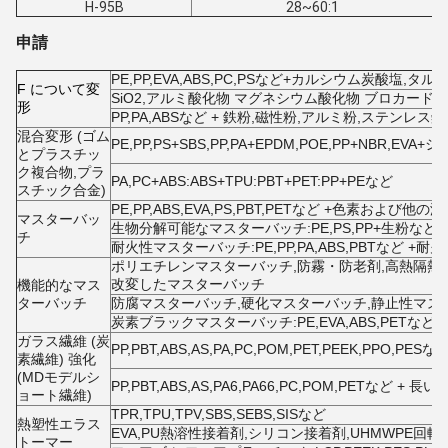
H-95B
28~60:1
申請
PE,PP,EVA,ABS,PC,PSなど+カルシウム炭酸塩,タル
F について
変
SiO2,アルミ酸化物 マグネシウム酸化物 ブロカード酸
形
PP,PA,ABSなど + 鉄粉,磁性粉,アルミ粉,ステンレ
混合変形 (ゴム
PE,PP,PS+SBS,PP,PA+EPDM,POE,PP+NBR,EV
とプラスチッ
ク複合物,プラ
PA,PC+ABS:ABS+TPU:PBT+PET:PP+PEなど
スチック合金)
PE,PP,ABS,EVA,PS,PBT,PETなど +色素および他の
マスターバッ
生物分解可能なマスターバッチ:PE,PS,PP+生粉など
チ
耐火性マスターバッチ:PE,PP,PA,ABS,PBTなど 
ポリエチレンマスターバッチ,防霧・防老剤,高熱隔熱
改変したマスターバッチ
機能的なマス
ターバッチ
防腐マスターバッチ,硬化マスターバッチ,静止性マス
炭素ブラックマスターバッチ:PE,EVA,ABS,PETなど
ガラス繊維 (炭
PP,PBT,ABS,AS,PA,PC,POM,PET,PEEK,PP
素繊維) 強化
(MDモデルシ
PP,PBT,ABS,AS,PA6,PA66,PC,POM,PETなど
ョート繊維)
TPR,TPU,TPV,SBS,SEBS,SISなど
熱塑性エラス
EVA,PU熱溶性接着剤,シリコン接着剤,UHMWPE回転
トーマー