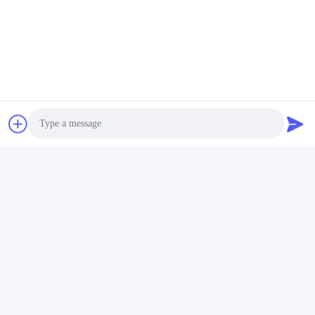
よくある質問
1経験は何年ですか?
エクストルーダー業界で15年以上経験
Photo
2工場の面積はどれくらいですか?
工場は5000平方メートル以上です
Video Call
3
:
スクロールとバレルのアクセサリー,誰が生産されていますか?
工場では自分で作っています
4エクストルーダのサンプルを注文できますか?
Audio Call
はい,品質をテストしチェックするためにサンプル注文を歓迎しま
す.混合したサンプルは受け入れられます.
5命令の処理は?
まず,あなたの要求やアプリケーションを教えてください.