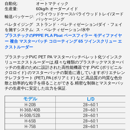
自動化:
オートマティック
生産量:
60kg/h オーダーメイド
パライウッドケース/パライウッドトレイ/ヌード
輸送パッケージ:
パッケージング
ペレタイジング
ストランド・ペレティゼーション/ダイ・フェイ
を施すシステム:
ス・ペレティゼーション/水中
プラスチックのPPPE PLA Pbat ベースフィラー モディファイヤ
ー 複合 マスターバッチ コローティング 65 ツインスクリュー エ
クストルーダー
プラスチックPVC PET PA マスターバッチペレット化ツインスク
リューエクストルーダーは,様々な種類のプラスチックマスターバ
ッチの生産のために設計された高性能機器です.PVC (ポリビニル
クロロイド) のマスターバッチの製造に適していますポリエチレン
テレフタラート (PET),PA (ポリアミド) など,高品質の均質な色分
散と効率的な粒子を得ることができる.精密な制御とマスターバッ
チの生産中に安定した出力を保証.
モデル
L/D
H-20B
28~60:1
H-36B/40B
28~60:1
H-50B/52B
28~60:1
H-65B
28~60:1
H-75B
28~60:1