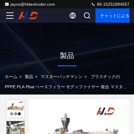
jayce@hldextruder.com
86-15251884557
チャットによるご
製品
ホーム
>
製品
>
マスターバッチマシン
>
プラスチックの
PPPE PLA Pbat ベースフィラー モディファイヤー 複合 マスター
バッチ コローティング 65 ツインスクリュー エクストルーダー