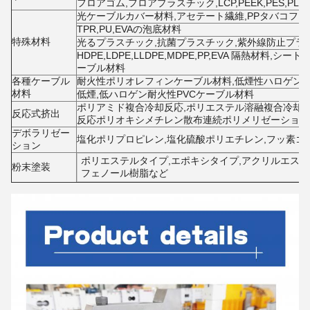
フロアゴム,フロアプラスチック,LCP,PEEK,PES,PL,
光ケーブルカバー材料,アセテート繊維,PPタバコフ
TPR,PU,EVAの泡底材料
特殊材料
光るプラスチック,抗菌プラスチック,紫外線防止プラス
HDPE,LDPE,LLDPE,MDPE,PP,EVA 隔熱材料,
ーブル材料
各種ケーブル
耐火性ポリオレフィンケーブル材料,低煙性ハロゲン
材料
低煙,低ハロゲン耐火性PVCケーブル材料
ポリアミド複合冷却反応,ポリエステル溶融複合冷却反
反応式挤出
反応ポリオキシメチレン散布連続ポリメリゼーション反
デボラリゼー
塩化ポリプロピレン,塩化硫酸ポリエチレン,フッ素ゴム,ブタ
ション
ポリエステルタイプ,エポキシタイプ,アクリルエステ
粉末塗装
フェノール樹脂など