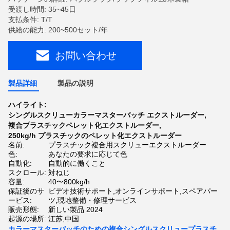
受渡し時間: 35~45日
支払条件: T/T
供給の能力: 200~500セット/年
お問い合わせ
製品詳細
製品の説明
ハイライト:
シングルスクリューカラーマスターバッチ エクストルーダー
,
複合プラスチックペレット化エクストルーダー
,
250kg/h プラスチックのペレット化エクストルーダー
名前:
プラスチック複合用スクリューエクストルーダー
色:
あなたの要求に応じて色
自動化:
自動的に働くこと
スクロール:
対ねじ
容量:
40〜800kg/h
保証後のサ
ビデオ技術サポート,オンラインサポート,スペアパー
ービス:
ツ,現地整備・修理サービス
販売形態:
新しい製品 2024
起源の場所:
江苏,中国
カラーマスターバッチのための複合シングルスクリュープラスチ