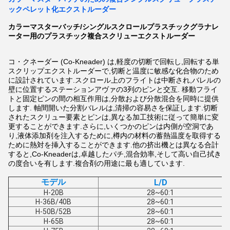
ックペレット化エクストルーダー
カラーマスターバッチ/シングルスクロールプラスチックグラナレ
ーター用のプラスチック複合スクリューエクストルーダー
コ・クネーダー (Co-Kneader) は,軽度の切断で回転し,回転する単
スクリップエクストルーダーで,切断と温度に敏感な化合物のため
に設計されています.スクロール上のフライトは中断され,バレルの
壁に位置するステーションアヴァの3列のピンと交互. 移動フライ
トと固定ピンの間の相互作用は,分散および分散混合を同時に提供
します. 軸間開いた分割バレルは,清掃の容易さを保証します.切断
されたスクリュー要素とピンは,異なる加工技術に従って簡単に変
更することができます.さらに,いくつかのピンは内側が空洞であ
り,液体添加剤を注入するために,樽内の材料の蓄熱温度を取得する
ために熱対を挿入することができます.他の挤出機とは異なる合計
すると,Co-Kneaderは,卓越したパチ,混合効率,そして高い自己拭き
の度合いを有します.複合剤の用途に最も適しています.
モデル
L/D
H-20B
28~60:1
H-36B/40B
28~60:1
H-50B/52B
28~60:1
H-65B
28~60:1