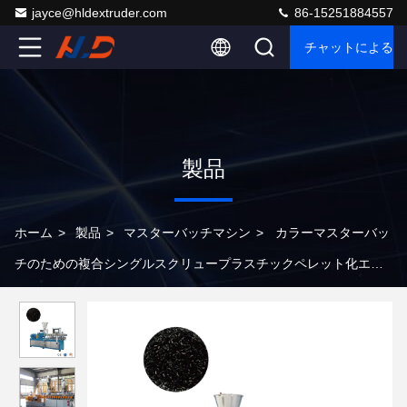
jayce@hldextruder.com
86-15251884557
チャットによるご
製品
ホーム
>
製品
>
マスターバッチマシン
>
カラーマスターバッ
チのための複合シングルスクリュープラスチックペレット化エク
ストルーダー