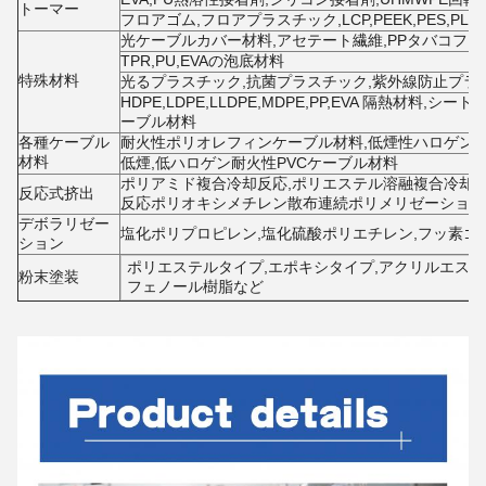
トーマー
フロアゴム,フロアプラスチック,LCP,PEEK,PES,PL,
光ケーブルカバー材料,アセテート繊維,PPタバコフ
TPR,PU,EVAの泡底材料
特殊材料
光るプラスチック,抗菌プラスチック,紫外線防止プラス
HDPE,LDPE,LLDPE,MDPE,PP,EVA 隔熱材料,
ーブル材料
各種ケーブル
耐火性ポリオレフィンケーブル材料,低煙性ハロゲン
材料
低煙,低ハロゲン耐火性PVCケーブル材料
ポリアミド複合冷却反応,ポリエステル溶融複合冷却反
反応式挤出
反応ポリオキシメチレン散布連続ポリメリゼーション反
デボラリゼー
塩化ポリプロピレン,塩化硫酸ポリエチレン,フッ素ゴム,ブタ
ション
ポリエステルタイプ,エポキシタイプ,アクリルエステ
粉末塗装
フェノール樹脂など