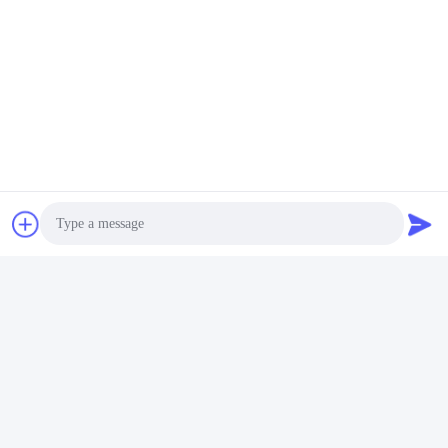
よくある質問
1経験は何年ですか?
エクストルーダー業界で15年以上経験
Photo
2工場の面積はどれくらいですか?
工場は5000平方メートル以上です
3
:
スクロールとバレルのアクセサリー,誰が生産されていますか?
Video Call
工場では自分で作っています
4エクストルーダのサンプルを注文できますか?
Audio Call
はい,品質をテストしチェックするためにサンプル注文を歓迎しま