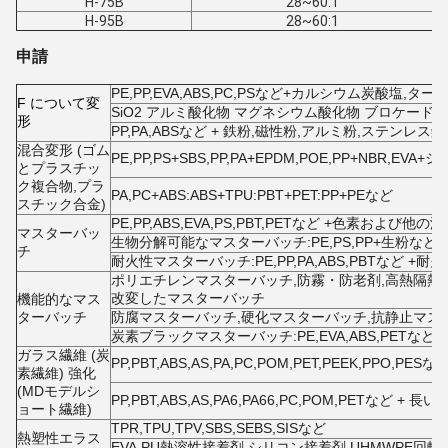
H-75B
28~60:1
H-95B
28~60:1
申請
PE,PP,EVA,ABS,PC,PSなど+カルシウム炭酸塩,ター
F について
変
SiO2 アルミ酸化物 マグネシウム酸化物 ブロケード酸
形
PP,PA,ABSなど + 鉄粉,磁性粉,アルミ粉,ステンレ
混合変形 (ゴム
PE,PP,PS+SBS,PP,PA+EPDM,POE,PP+NBR,EV
とプラスチッ
ク複合物,プラ
PA,PC+ABS:ABS+TPU:PBT+PET:PP+PEなど
スチック合金)
PE,PP,ABS,EVA,PS,PBT,PETなど +色素および他の
マスターバッ
生物分解可能なマスターバッチ:PE,PS,PP+生粉など
チ
耐火性マスターバッチ:PE,PP,PA,ABS,PBTなど 
ポリエチレンマスターバッチ,防霧・防老剤,高熱隔熱
改変したマスターバッチ
機能的なマス
ターバッチ
防腐マスターバッチ,硬化マスターバッチ,抗静止マス
炭素ブラックマスターバッチ:PE,EVA,ABS,PETなど
ガラス繊維 (炭
PP,PBT,ABS,AS,PA,PC,POM,PET,PEEK,PP
素繊維) 強化
(MDモデルシ
PP,PBT,ABS,AS,PA6,PA66,PC,POM,PETなど
ョート繊維)
TPR,TPU,TPV,SBS,SEBS,SISなど
熱塑性エラス
EVA,PU熱溶性接着剤,シリコン接着剤,UHMWPE回転