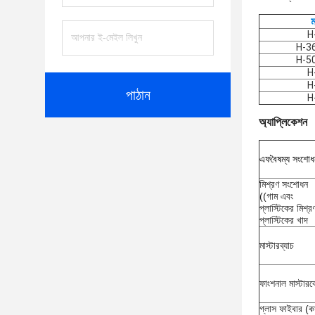
H
H-3
H-5
H
H
পাঠান
H
অ্যাপ্লিকেশন
এফ
বৈষম্য সংশোধ
মিশ্রণ সংশোধন
((গাম এবং
প্লাস্টিকের মিশ্র
প্লাস্টিকের খাদ
মাস্টারব্যাচ
ফাংশনাল মাস্টারব
গ্লাস ফাইবার (কা