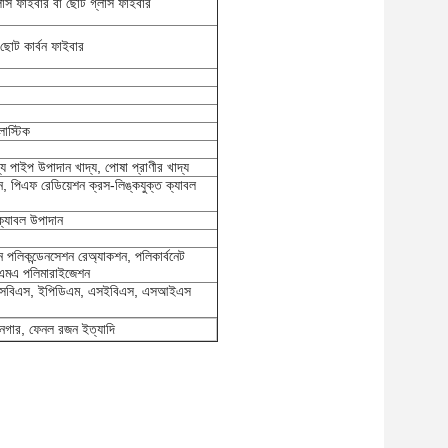
ফাইবার বা ছোট গ্লাস ফাইবার
ট কার্বন ফাইবার
লাস্টিক
গ্য পাইপ উপাদান খাদ্য, পোষা প্রাণীর খাদ্য
পিএফ রেডিয়েশন ক্রস-লিঙ্কযুক্ত ক্যাবল
্যাবল উপাদান
 পলিকন্ডেনসেশন রেঅ্যাকশন, পলিকার্বনেট
এমএমএ পলিমারাইজেশন
ঁচা, এসবিএস, ইপিডিএম, এসইবিএস, এসআইএস
নেগার, ফেনল রজন ইত্যাদি