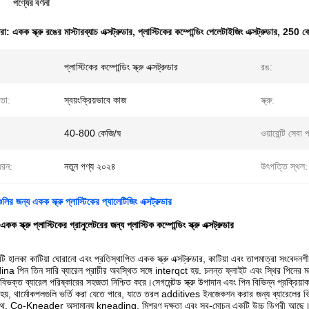
পণ্যের বর্ণনা
ধরা:
একক স্ক্রু রঙের মাস্টারব্যাচ এক্সট্রুডার
,
প্লাস্টিকের কম্পোন্ডিং পেলেটাইজিং এক্সট্রুডার
,
250 কেজি
প্লাস্টিকের কম্পোন্ডিং স্ক্রু এক্সট্রুডার
রঙ:
়তা:
স্বয়ংক্রিয়ভাবে কাজ
স্ক্রু:
40-800 কেজি/ঘ
ওয়ারেন্টি সেবা 
ধরন:
নতুন পণ্য ২০২৪
উৎপত্তি স্থল:
গুলির জন্য একক স্ক্রু প্লাস্টিকের প্যালেটিজিং এক্সট্রুডার
একক স্ক্রু প্লাস্টিকের গ্রানুলেটরের জন্য প্লাস্টিক কম্পোন্ডিং স্ক্রু এক্সট্রুডার
 হালকা কাটিয়া ঘোরানো এবং প্রতিস্থাপিত একক স্ক্রু এক্সট্রুডার, কাটিয়া এবং তাপমাত্রা সংবেদনশ
ina পিন তিন সারি ব্যারেল প্রাচীর অবস্থিত সঙ্গে interqct হয়. চলন্ত ফ্লাইট এবং স্থির পিনের মধ্
 বিভক্ত ব্যারেল পরিষ্কারের সহজতা নিশ্চিত করে।সেগমেন্টড স্ক্রু উপাদান এবং পিন বিভিন্ন প্রক্রিয
হয়, থার্মোকপলগুলি ভর্তি করা যেতে পারে, যাতে তরল additives ইনজেকশন করার জন্য ব্যারেলের ভিত
ে, Co-Kneader অসামান্য kneading, মিশ্রণ দক্ষতা এবং স্ব-মোচন একটি উচ্চ ডিগ্রী আছে।এটি