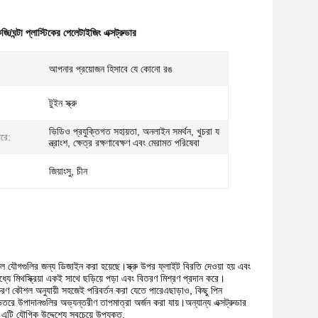
/ঘন্টা প্লাস্টিকের পেলেটাইজিং এক্সট্রুডার
আপনার প্রয়োজন হিসাবে যে কোনো রঙ
টুইন স্ক্রু
ভিডিও প্রযুক্তিগত সহায়তা, অনলাইন সমর্থন, খুচরা য
পরে:
ন্ত্রাংশ, ক্ষেত্র রক্ষণাবেক্ষণ এবং মেরামত পরিষেবা
জিয়াংসু, চীন
ীল যৌগগুলির জন্য ডিজাইন করা হয়েছে।স্ক্রু উপর ফ্লাইট বিরতি দেওয়া হয় এবং
যে মিথস্ক্রিয়া একই সাথে ছড়িয়ে পড়া এবং বিতরণ মিশ্রণ প্রদান করে।
়াকরণ কৌশল অনুযায়ী সহজেই পরিবর্তন করা যেতে পারেএছাড়াও, কিছু পিন
রে উপাদানগুলির অভ্যন্তরীণ তাপমাত্রা অর্জন করা যায়।অন্যান্য এক্সট্রুডার
 যৌগিক উদ্দেশ্যে সবচেয়ে উপযুক্ত.