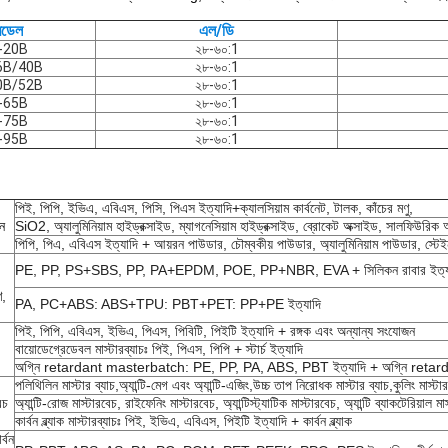
মডেল
এল/ডি
-20B
২৮-৬০:1
6B/40B
২৮-৬০:1
0B/52B
২৮-৬০:1
-65B
২৮-৬০:1
-75B
২৮-৬০:1
-95B
২৮-৬০:1
পিই, পিপি, ইভিএ, এবিএস, পিসি, পিএস ইত্যাদি+ক্যালসিয়াম কার্বনেট, টালক, কাঁচের মণু,
ন
SiO2, অ্যালুমিনিয়াম হাইড্রক্সাইড, ম্যাগনেসিয়াম হাইড্রক্সাইড, ব্রোকেট অক্সাইড, সালফিউরিক 
পিপি, পিএ, এবিএস ইত্যাদি + আয়রন পাউডার, চৌম্বকীয় পাউডার, অ্যালুমিনিয়াম পাউডার, স্টে
PE, PP, PS+SBS, PP, PA+EPDM, POE, PP+NBR, EVA + সিলিকন রাবার ইত্য
ণ,
PA, PC+ABS: ABS+TPU: PBT+PET: PP+PE ইত্যাদি
পিই, পিপি, এবিএস, ইভিএ, পিএস, পিবিটি, পিইটি ইত্যাদি + রঙ্গক এবং অন্যান্য সংযোজন
বায়োডেগ্রেডেবল মাস্টারব্যাচঃ পিই, পিএস, পিপি + স্টার্চ ইত্যাদি
অগ্নি retardant masterbatch: PE, PP, PA, ABS, PBT ইত্যাদি + অগ্নি retarda
পলিথিলিন মাস্টার ব্যাচ,অ্যান্টি-মেগ এবং অ্যান্টি-এজিং,উচ্চ তাপ নিরোধক মাস্টার ব্যাচ,কুলিং মাস্টা
েচ
অ্যান্টি-রোজ মাস্টারবেচ, রাইফেনিং মাস্টারবেচ, অ্যান্টিস্ট্যাটিক মাস্টারবেচ, অ্যান্টি ব্যাকটেরিয়াল মা
কার্বন ব্ল্যাক মাস্টারব্যাচঃ পিই, ইভিএ, এবিএস, পিইটি ইত্যাদি + কার্বন ব্ল্যাক
র্বন