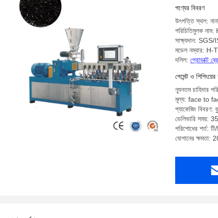
পণ্যের বিবরণ
উৎপত্তি স্থল: নান
পরিচিতিমুলক নাম
সাক্ষ্যদান: SG
মডেল নম্বার:
দলিল:
প্রোডাক্ট ব
পেমেন্ট ও শিপিংয়ের 
ন্যূনতম চাহিদার পর
মূল্য: face to f
প্যাকেজিং বিবরণ: বু
ডেলিভারি সময়: 3
পরিশোধের শর্ত: টি/
যোগানের ক্ষমতা: