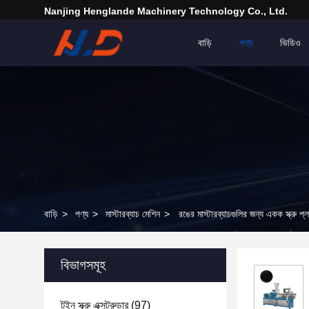
Nanjing Henglande Machinery Technology Co., Ltd.
বাড়ি
পণ্য
ভিডিও
বাড়ি
>
পণ্য
>
মাস্টারব্যাচ মেশিন
>
রঙের মাস্টারব্যাচগুলির জন্য একক স্ক্রু প্ল
বিভাগসমূহ
টুইন স্ক্রু এক্সট্রুডার
(97)