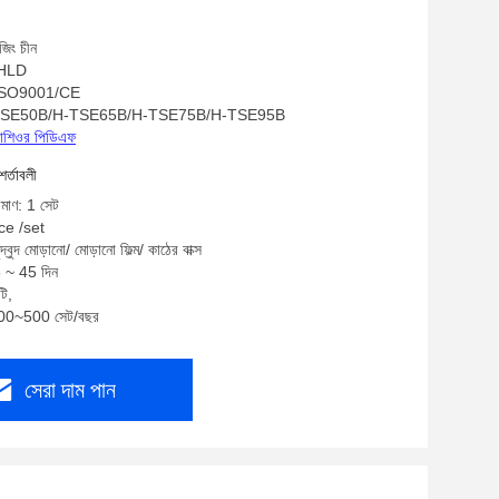
জিং চীন
: HLD
S/ISO9001/CE
 H-TSE50B/H-TSE65B/H-TSE75B/H-TSE95B
্রোশিওর পিডিএফ
শর্তাবলী
িমাণ: 1 সেট
ace /set
দ্বুদ মোড়ানো/ মোড়ানো ফিল্ম/ কাঠের বাক্স
5 ~ 45 দিন
টি,
 200~500 সেট/বছর
সেরা দাম পান