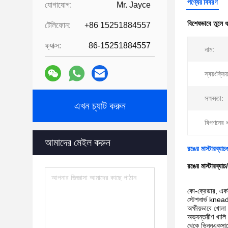
পণ্যের বিবরণ
যোগাযোগ:
Mr. Jayce
বিশেষভাবে তুলে 
টেলিফোন:
+86 15251884557
ফ্যাক্স:
86-15251884557
নাম:
স্বয়ংক্রিয
সক্ষমতা:
এখন চ্যাট করুন
বিপণনের 
আমাদের মেইল করুন
রঙের মাস্টারব্যাচ
রঙের মাস্টারব্যাচ/
কো-ক্রেডার, একটি
স্টেশনার্ভ knead
অক্ষীয়ভাবে খোলা
অভ্যন্তরীণ খালি 
থেকে ভিন্নএকসাথ