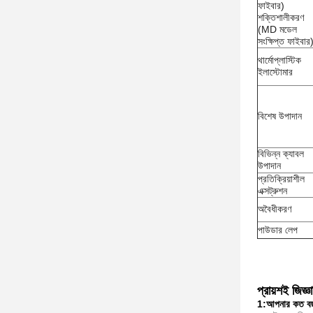
ফাইবার)
শক্তিশালীকরণ
(MD মডেল
সংক্ষিপ্ত ফাইবার
থার্মোপ্লাস্টিক
ইলাস্টোমার
বিশেষ উপাদান
বিভিন্ন ক্যাবল
উপাদান
প্রতিক্রিয়াশীল
এক্সট্রুশন
অবৈধীকরণ
পাউডার লেপ