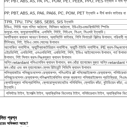
PP, PBT, ABS, AS, PA, PC, POM, PET, PEEK, PPO, PES ইত্যাদি + দীর্ঘ গ্লাস 
PP, PBT, ABS, AS, PA6, PA66, PC, POM, PET ইত্যাদি + দীর্ঘ কার্বন ফাইবার বা ছো
)
TPR, TPU, TPV, SBS, SEBS, SIS ইত্যাদি
ইভিএ, পিইউ গরম গলিত আঠালো, সিলিকন আঠালো, ইউএইচএমডব্লিউপিই স্পিনিং
ফ্লুরো-গাম, ফ্লুরোপ্লাস্টিক, এলসিপি, পিইই, পিইএস, পিএল, পিএসই ইত্যাদি।
অপটিক্যাল ক্যাবল আবরণ উপাদান, অ্যাসিটেট ফাইবার, পিপি সিগারেট ফিল্টার উপাদান, পরিবাহী প্
টিপিআর, পিই, ইভিএ ফোম সোলের উপাদান
আলোকিত প্লাস্টিক, অ্যান্টিব্যাকটেরিয়াল প্লাস্টিক, অ্যান্টি-ইউভি প্লাস্টিক, PE ক্রস-লিঙ্কযো
এইচডিপিই, এলডিপিই, এলএলডিপিই, এমডিপিই, পিপি, ইভিএ আইসোলেশন উপাদান, গর্ত উপাদান, 
উপাদান, পিই সিলান ক্রস-লিঙ্কযুক্ত ক্যাবল উপাদান
অগ্নি retardant পলিওলেফিন ক্যাবল উপাদান, কম ধোঁয়া হালোজেন মুক্ত অগ্নি retardant ক
কম ধোঁয়া এবং কম হ্যালোজেন ফ্লেম রিটার্ডেন্ট পিভিসি ক্যাবল উপাদান
পলিঅ্যামাইড পলিকন্ডেনসেশন রেঅ্যাকশন, পলিএস্টার মল্ট পলিমেরাইজেশন রেঅ্যাকশন, পলিউরেথান
পলিকন্ডেনসেশন রেঅ্যাকশন,পলিওক্সাইমেথিলিন বাল্ক ক্রমাগত পলিমারাইজেশন প্রতিক্রিয়া, পি
ক্লোরিনযুক্ত পলিপ্রোপিলিন, ক্লোরোসুলফোনেটেড পলিথিলিন, ফ্লোরিন কাঁচা, বুটাডিয়েন কা
ইত্যাদি।
পলিস্টার টাইপ, ইপোক্সি টাইপ, অ্যাক্রিলিক ভিনেগার টাইপ, পলিউরেথান টাইপ, অ্যাক্রিলিক ভি