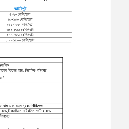
আউটপুট
৫-২০ কেজি/ঘন্টা
৬০-১৫০ কেজি/ঘন্টা
১৫০-২৫০ কেজি/ঘন্টা
৩০০-৫০০ কেজি/ঘন্টা
৫০০-৭৫০ কেজি/ঘন্টা
৮০০-১৫০০ কেজি/ঘন্টা
অ্যাসিড
ইনলেস স্টিলের তার, সিরামিক পাউডার
াদি
nts এবং অন্যান্য additives
র ব্যাচ,রিওলজিতে পরিবর্তিত মাস্টার ব্যাচ
স্টারবেচ