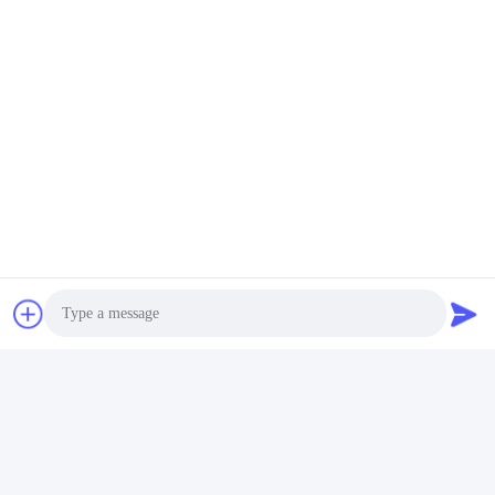
Häufig gestellte Fragen
1Wie viele Jahre Erfahrung haben Sie?
Mehr als 15 Jahre Erfahrung in der Extruderindustrie.
2:Sind Sie Händler oder Hersteller?Wie groß ist die Fabrik?
Wir sind Hersteller, die Fabrik ist über 5000 Quadratmeter groß.
Photo
3
:
Schraub- und Fasszubehör, wer produziert?
Unsere Fabrik produziert es selbst.
Video Call
4Kann ich eine Musterbestellung für den Extruder haben?