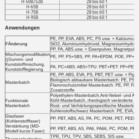
H-50B/52B
28 bis 60:1
H-65B
28 bis 60:1
H-75B
28 bis 60:1
H-95B
28 bis 60:1
Anwendungen
PE, PP, EVA, ABS, PC, PS usw. + Kalziumcarb
F
Änderung
SiO2, Aluminiumhydroxid, Magnesiumhydroxi
PP, PA, ABS usw. + Eisenpulver, Magnetpulve
Mischungsmodifikation
PE, PP, PS+SBS, PP, PA+EPDM, POE, PP+NBR
((Gummi- und
Kunststoffmischung,
PA, PC+ABS: ABS+TPU: PBT+PET: PP+PE us
Kunststofflegierung
PE, PP, ABS, EVA, PS, PBT, PET usw. + Pigm
Biologisch abbaubare Masterbatch: PE, PS, 
Masterbatch
Flammschutzmittel Masterbatch: PE, PP, PA,
Zusatzstoffe
Polyethylen-Masterbatch,Anti-Nebel- und A
Kühl-Masterbatch, rheologisch veränderte M
Funktionale
Masterbatch
Rost- und Verhärtungsspezifische Masterbatch
Kohlenstoffschwarz Masterbatch: PE, EVA, A
Glasfaser
PP, PBT, ABS, AS, PA, PC, POM, PET, PEEK, 
(Kohlenstofffaser)
Verstärkung (MD-
PP, PBT, ABS, AS, PA6, PA66, PC, POM, PET 
Modell kurze Faser)
TPR, TPU, TPV, SBS, SEBS, SIS usw.