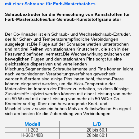
mit einer Schraube für Farb-Masterbatches
Schraubextruder für die Vermischung von Kunststoffen für
Farb-Masterbatches/Ein-Schraub-Kunststoffgranulator
Der Co-Kneader ist ein Schraub- und Wechselschraub-Extruder,
der für Scher- und Temperaturempfindliche Verbindungen
ausgelegt ist.Die Flüge auf der Schraube werden unterbrochen
und mit drei Reihen von stationären Knutschern, die sich in der
Fasswand befinden, vernetzt.Die Wechselwirkung zwischen den
beweglichen Flügen und den stationären Pins sorgt für eine
gleichzeitige dispersiven und verteilenden
Mischung.Segmentierte Schraubelemente und Pins können leicht
nach verschiedenen Verarbeitungsverfahren gewechselt
werdenAußerdem sind einige Pins innen hohl, thermo-Paare
können eingesetzt werden, um die Akku-Temperatur der
Materialien im Inneren der Fässer zu erhalten, so dass flüssige
Zusatzstoffe injiziert werden können.mit einer Leistung von mehr
als 50 W und mit einer Leistung von mehr als 50 WDer Co-
Kneader verfügt über eine hervorragende Knet- und
Mischteffizienz sowie ein hohes Maß an Selbstwäsche.Es eignet
sich am besten für die Zubereitung von Verbindungen..
Modell
L/D
H-20B
28 bis 60:1
H-36B/40B
28 bis 60:1