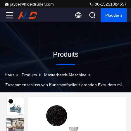
jayce@hldextruder.com
86-15251884557
Plaudern
Produits
Haus
>
Produits
>
Masterbatch-Maschine
>
Zusammenschluss von Kunststoffpelletizierenden Extrudern mit
einer Schraube für Farb-Masterbatches