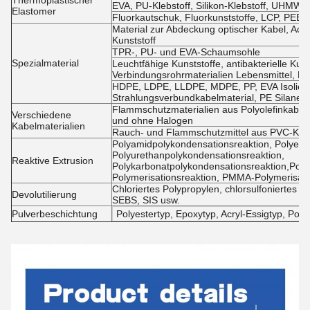
Thermoplastischer
EVA, PU-Klebstoff, Silikon-Klebstoff, UHMWP
Elastomer
Fluorkautschuk, Fluorkunststoffe, LCP, PEEK
Material zur Abdeckung optischer Kabel, Acetatf
Kunststoff
TPR-, PU- und EVA-Schaumsohle
Spezialmaterial
Leuchtfähige Kunststoffe, antibakterielle Kuns
Verbindungsrohrmaterialien Lebensmittel, Fut
HDPE, LDPE, LLDPE, MDPE, PP, EVA Isolierm
Strahlungsverbundkabelmaterial, PE Silane-
Flammschutzmaterialien aus Polyolefinkabel
Verschiedene
und ohne Halogen
Kabelmaterialien
Rauch- und Flammschutzmittel aus PVC-Kabe
Polyamidpolykondensationsreaktion, Polyest
Polyurethanpolykondensationsreaktion,
Reaktive Extrusion
Polykarbonatpolykondensationsreaktion,Poly
Polymerisationsreaktion, PMMA-Polymerisati
Chloriertes Polypropylen, chlorsulfoniertes
Devolutilierung
SEBS, SIS usw.
Pulverbeschichtung
Polyestertyp, Epoxytyp, Acryl-Essigtyp, Poly