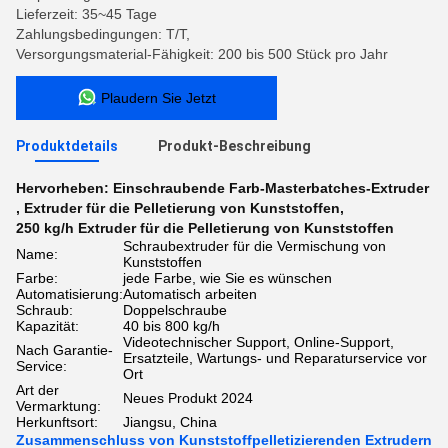
Lieferzeit: 35~45 Tage
Zahlungsbedingungen: T/T,
Versorgungsmaterial-Fähigkeit: 200 bis 500 Stück pro Jahr
Plaudern Sie Jetzt
Produktdetails
Produkt-Beschreibung
Hervorheben:
Einschraubende Farb-Masterbatches-Extruder
,
Extruder für die Pelletierung von Kunststoffen
,
250 kg/h Extruder für die Pelletierung von Kunststoffen
Schraubextruder für die Vermischung von
Name:
Kunststoffen
Farbe:
jede Farbe, wie Sie es wünschen
Automatisierung:
Automatisch arbeiten
Schraub:
Doppelschraube
Kapazität:
40 bis 800 kg/h
Videotechnischer Support, Online-Support,
Nach Garantie-
Ersatzteile, Wartungs- und Reparaturservice vor
Service:
Ort
Art der
Neues Produkt 2024
Vermarktung:
Herkunftsort:
Jiangsu, China
Zusammenschluss von Kunststoffpelletizierenden Extrudern