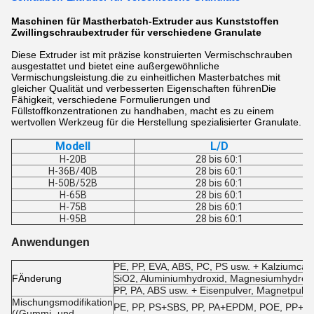
Maschinen für Mastherbatch-Extruder aus Kunststoffen
Zwillingschraubextruder für verschiedene Granulate
Diese Extruder ist mit präzise konstruierten Vermischschrauben
ausgestattet und bietet eine außergewöhnliche
Vermischungsleistung.die zu einheitlichen Masterbatches mit
gleicher Qualität und verbesserten Eigenschaften führenDie
Fähigkeit, verschiedene Formulierungen und
Füllstoffkonzentrationen zu handhaben, macht es zu einem
wertvollen Werkzeug für die Herstellung spezialisierter Granulate.
Modell
L/D
H-20B
28 bis 60:1
H-36B/40B
28 bis 60:1
H-50B/52B
28 bis 60:1
H-65B
28 bis 60:1
H-75B
28 bis 60:1
H-95B
28 bis 60:1
Anwendungen
PE, PP, EVA, ABS, PC, PS usw. + Kalziumcarb
F
Änderung
SiO2, Aluminiumhydroxid, Magnesiumhydroxi
PP, PA, ABS usw. + Eisenpulver, Magnetpulve
Mischungsmodifikation
PE, PP, PS+SBS, PP, PA+EPDM, POE, PP+NBR
((Gummi- und