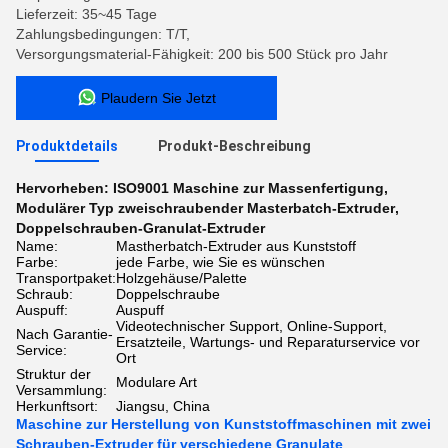
Lieferzeit: 35~45 Tage
Zahlungsbedingungen: T/T,
Versorgungsmaterial-Fähigkeit: 200 bis 500 Stück pro Jahr
Plaudern Sie Jetzt
Produktdetails
Produkt-Beschreibung
Hervorheben:
ISO9001 Maschine zur Massenfertigung
,
Modulärer Typ zweischraubender Masterbatch-Extruder
,
Doppelschrauben-Granulat-Extruder
Name:
Mastherbatch-Extruder aus Kunststoff
Farbe:
jede Farbe, wie Sie es wünschen
Transportpaket:
Holzgehäuse/Palette
Schraub:
Doppelschraube
Auspuff:
Auspuff
Videotechnischer Support, Online-Support,
Nach Garantie-
Ersatzteile, Wartungs- und Reparaturservice vor
Service:
Ort
Struktur der
Modulare Art
Versammlung:
Herkunftsort:
Jiangsu, China
Maschine zur Herstellung von Kunststoffmaschinen mit zwei
Schrauben-Extruder für verschiedene Granulate