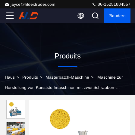
jayce@hldextruder.com
86-15251884557
Plaudern
Produits
Haus
>
Produits
>
Masterbatch-Maschine
>
Maschine zur
Herstellung von Kunststoffmaschinen mit zwei Schrauben-
Extruder für verschiedene Granulate