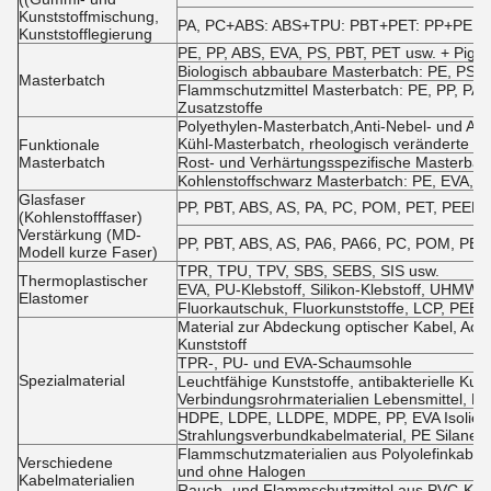
Kunststoffmischung,
PA, PC+ABS: ABS+TPU: PBT+PET: PP+PE us
Kunststofflegierung
PE, PP, ABS, EVA, PS, PBT, PET usw. + Pigm
Biologisch abbaubare Masterbatch: PE, PS, 
Masterbatch
Flammschutzmittel Masterbatch: PE, PP, PA,
Zusatzstoffe
Polyethylen-Masterbatch,Anti-Nebel- und A
Kühl-Masterbatch, rheologisch veränderte M
Funktionale
Masterbatch
Rost- und Verhärtungsspezifische Masterbatch
Kohlenstoffschwarz Masterbatch: PE, EVA, A
Glasfaser
PP, PBT, ABS, AS, PA, PC, POM, PET, PEEK, 
(Kohlenstofffaser)
Verstärkung (MD-
PP, PBT, ABS, AS, PA6, PA66, PC, POM, PET 
Modell kurze Faser)
TPR, TPU, TPV, SBS, SEBS, SIS usw.
Thermoplastischer
EVA, PU-Klebstoff, Silikon-Klebstoff, UHMWP
Elastomer
Fluorkautschuk, Fluorkunststoffe, LCP, PEEK
Material zur Abdeckung optischer Kabel, Acetatf
Kunststoff
TPR-, PU- und EVA-Schaumsohle
Spezialmaterial
Leuchtfähige Kunststoffe, antibakterielle Kuns
Verbindungsrohrmaterialien Lebensmittel, Fut
HDPE, LDPE, LLDPE, MDPE, PP, EVA Isolierm
Strahlungsverbundkabelmaterial, PE Silane-
Flammschutzmaterialien aus Polyolefinkabel
Verschiedene
und ohne Halogen
Kabelmaterialien
Rauch- und Flammschutzmittel aus PVC-Kabe